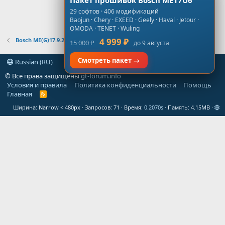
Пакет прошивок Bosch ME17U6
29 софтов · 406 модификаций
Baojun · Chery · EXEED · Geely · Haval · Jetour ·
OMODA · TENET · Wuling
Bosch ME(G)17.9.21
4 999 ₽
15 000 ₽
до 9 августа
Смотреть пакет →
Russian (RU)
© Все права защищены
gt-forum.info
Условия и правила
Политика конфиденциальности
Помощь
Главная
R
S
Ширина
Запросов
71
Время
0.2070s
Память
4.15MB
S