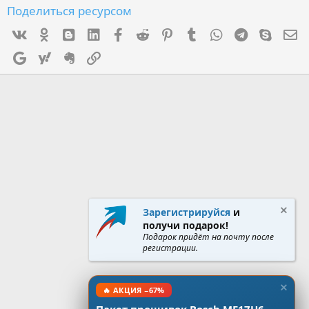
Поделиться ресурсом
Vk
Ok
mes_blogger
Linked In
Facebook
Reddit
Pinterest
Tumblr
WhatsApp
Telegram
Skype
Э
Google
Yahoo
Evernote
Ссылка
Зарегистрируйся
и
получи подарок!
Подарок придёт на почту после
регистрации.
🔥 АКЦИЯ −67%