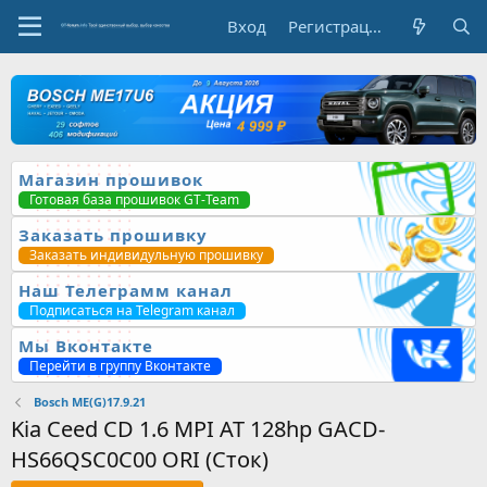
Вход
Регистрация
Магазин прошивок
Готовая база прошивок GT-Team
Заказать прошивку
Заказать индивидульную прошивку
Наш Телеграмм канал
Подписаться на Telegram канал
Мы Вконтакте
Перейти в группу Вконтакте
Bosch ME(G)17.9.21
Kia Ceed CD 1.6 MPI AT 128hp GACD-
HS66QSC0C00 ORI (Сток)