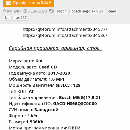
Приобрести за 5.00 ₽
А
Д
Т
iKoJI9IH
3 Дек 2020
bosch
bosch me(g)17.9.21
ceed
в
а
е
kia
ras.667
т
т
г
о
а
и
https://gt-forum.info/attachments/34577/
р
с
https://gt-forum.info/attachments/34586/​
о
з
Серийная прошивка, оригинал, сток.
д
а
н
Марка авто:
Kia
и
Модель авто:
Ceed CD
я
Год выпуска авто:
2017-2020
Объем двигателя:
1.6 MPI
Мощность двигателя
(в Л.С.): 128
Тип КПП:
AT
Тип блока управления:
Bosch ME(G)17.9.21
Идентификатор ПО:
GACD-HS66QSC0C00
CVN номер:
Заводской
Формат:
*.bin
Размер:
1 536Kb
Метод программирования:
OBD2