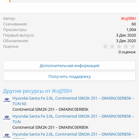
Автор
iKoJI9IH
Скачивания
60
Просмотры
1,004
Первый выпуск
3 Дек 2020
Обновление
3 Дек 2020
0
Оценка
.
0 оценок
0
0
з
Дополнительная информация
в
ё
Получить поддержку
з
д
Другие ресурсы от iKoJI9IH
Hyundai Santa Fe 2.0L, Continental SIM2K-251 – DMAINC0ERB5K –
TUN NI
Continental SIM2K-251 – DMAINC0ERB5K
Hyundai Santa Fe 2.0L, Continental SIM2K-251 – DMAINC0ERB5K –
TUN
Continental SIM2K-251 – DMAINC0ERB5K
Hyundai Santa Fe 2.0L, Continental SIM2K-251 – DMAINC0ERB5K –