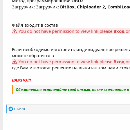
Метод программирования:
OBD2
Загрузчик: Загрузчик:
BitBox, Chiploader 2, CombiLoa
Файл входит в состав
You do not have permission to view link please
Вход
o
Если необходимо изготовить индивидуальное решени
можете обратится в
You do not have permission to view link please
Вход
o
где Вам изготовят решение на вычитанном вами стоке
ВАЖНО!!!
Обязательно оставляйте свой отзыв, после скачивания 
Р
DAP70
е
а
к
ц