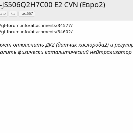
D-JS506Q2H7C00 Е2 CVN (Евро2)
rato
kia
ras.667
//gt-forum.info/attachments/34577/
//gt-forum.info/attachments/34602/​
яет отключить ДК2 (датчик кислорода2) и регулир
удалить физически каталитический нейтрализатор