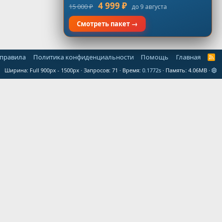
4 999 ₽
15 000 ₽
до 9 августа
Смотреть пакет →
 правила
Политика конфиденциальности
Помощь
Главная
R
S
Ширина
Запросов
71
Время
0.1772s
Память
4.06MB
S