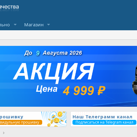
льно
Магазин
прошивку
Наш Телеграмм канал
ивидульную прошивку
Подписаться на Telegram канал
1