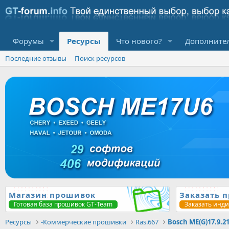
Форумы
Ресурсы
Что нового?
Дополните
Последние отзывы
Поиск ресурсов
Магазин прошивок
Заказать 
Готовая база прошивок GT-Team
Заказать инд
Ресурсы
-Коммерческие прошивки
Ras.667
Bosch ME(G)17.9.2