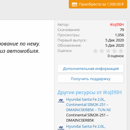
Приобрести за 1,500.00 ₽
Автор
iKoJI9IH
Скачивания
79
Просмотры
1,056
Первый выпуск
5 Дек 2020
ование по нему.
Обновление
5 Дек 2020
0
 из автомобиля.
Оценка
.
0 оценок
0
0
з
Дополнительная информация
в
ё
Получить поддержку
з
д
Другие ресурсы от iKoJI9IH
Hyundai Santa Fe 2.0L,
Continental SIM2K-251 –
DMAINC0ERB5K – TUN NI
Continental SIM2K-251 –
DMAINC0ERB5K
Hyundai Santa Fe 2.0L,