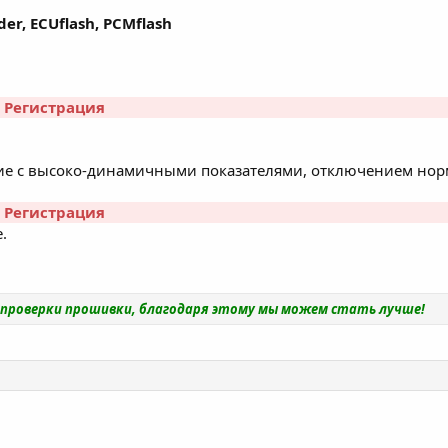
der, ECUflash, PCMflash
r
Регистрация
е с высоко-динамичными показателями, отключением норм
r
Регистрация
.
и проверки прошивки, благодаря этому мы можем стать лучше!