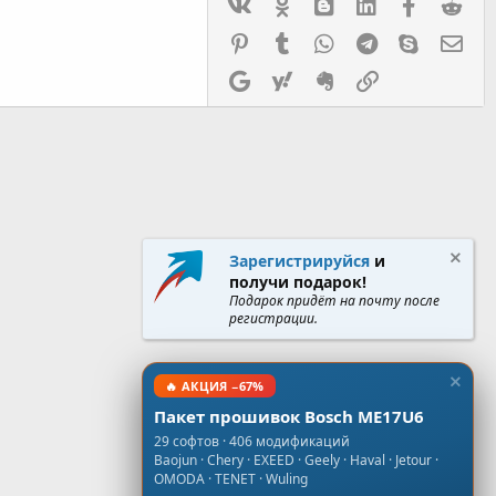
Vk
Ok
mes_blogger
Linked In
Facebook
Red
Pinterest
Tumblr
WhatsApp
Telegram
Skype
Эл.
Google
Yahoo
Evernote
Ссылка
Зарегистрируйся
и
получи подарок!
Подарок придёт на почту после
регистрации.
🔥 АКЦИЯ −67%
Пакет прошивок Bosch ME17U6
29 софтов · 406 модификаций
Baojun · Chery · EXEED · Geely · Haval · Jetour ·
OMODA · TENET · Wuling