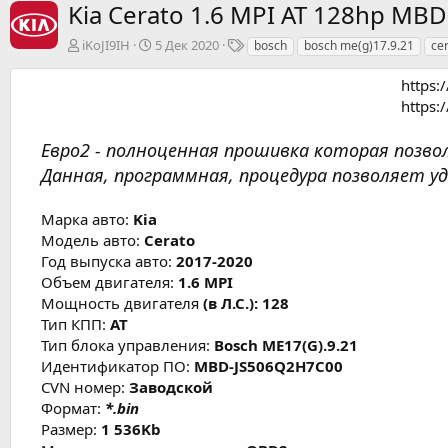
Kia Cerato 1.6 MPI AT 128hp MB
А
Д
Т
iKoJI9IH
5 Дек 2020
bosch
bosch me(g)17.9.21
ce
в
а
е
т
т
г
https:
о
а
и
https:
р
с
о
Евро2 - полноценная прошивка которая позвол
з
д
Данная, программная, процедура позволяет 
а
н
Марка авто:
Kia
и
Модель авто:
Cerato
я
Год выпуска авто:
2017-2020
Объем двигателя:
1.6 MPI
Мощность двигателя
(в Л.С.): 128
Тип КПП:
AT
Тип блока управления:
Bosch ME17(G).9.21
Идентификатор ПО:
MBD-JS506Q2H7C00
CVN номер:
Заводской
Формат:
*.bin
Размер:
1 536Kb