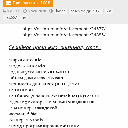
Приобрести за 5.00 ₽
А
Д
Т
iKoJI9IH
5 Дек 2020
bosch
bosch me(g)17.9.21
kia
в
а
е
ras.667
rio
т
т
г
о
а
и
https://gt-forum.info/attachments/34577/
р
с
https://gt-forum.info/attachments/34885/​
о
з
Серийная прошивка, оригинал, сток.
д
а
н
Марка авто:
Kia
и
Модель авто:
Rio
я
Год выпуска авто:
2017-2020
Объем двигателя:
1.6 MPI
Мощность двигателя
(в Л.С.): 123
Тип КПП:
AT
Тип блока управления:
Bosch ME(G)17.9.21
Идентификатор ПО:
MFB-0E506Q000C00
CVN номер:
Заводской
Формат:
*.bin
Размер:
1 536Kb
Метод программирования:
OBD2