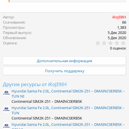
Автор
iKoJI9IH
Скачивания
66
Просмотры
1,383
Первый выпуск
5 Дек 2020
Обновление
5 Дек 2020
0
Оценка
.
0 оценок
0
0
з
Дополнительная информация
в
ё
Получить поддержку
з
д
Другие ресурсы от iKoJI9IH
Hyundai Santa Fe 2.0L, Continental SIM2K-251 – DMAINC0ERB5K –
TUN NI
Continental SIM2K-251 – DMAINC0ERB5K
Hyundai Santa Fe 2.0L, Continental SIM2K-251 – DMAINC0ERB5K –
TUN
Continental SIM2K-251 – DMAINC0ERB5K
Hyundai Santa Fe 2.0L, Continental SIM2K-251 – DMAINC0ERB5K –