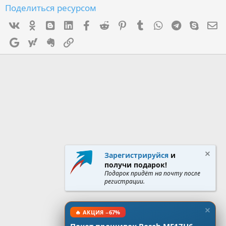
Поделиться ресурсом
Vk
Ok
mes_blogger
Linked In
Facebook
Reddit
Pinterest
Tumblr
WhatsApp
Telegram
Skype
Э
Google
Yahoo
Evernote
Ссылка
Зарегистрируйся
и
получи подарок!
Подарок придёт на почту после
регистрации.
🔥 АКЦИЯ −67%