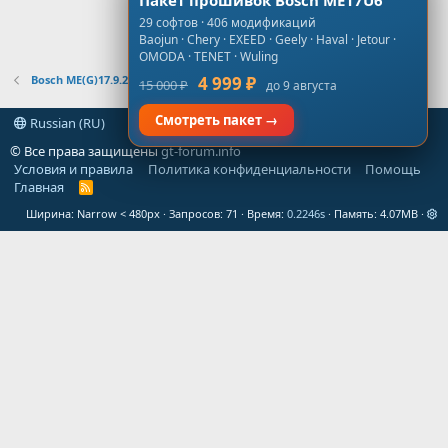
Пакет прошивок Bosch ME17U6
29 софтов · 406 модификаций
Baojun · Chery · EXEED · Geely · Haval · Jetour ·
OMODA · TENET · Wuling
Bosch ME(G)17.9.21
4 999 ₽
15 000 ₽
до 9 августа
Смотреть пакет →
Russian (RU)
© Все права защищены
gt-forum.info
Условия и правила
Политика конфиденциальности
Помощь
Главная
R
S
Ширина
Запросов
71
Время
0.2246s
Память
4.07MB
S