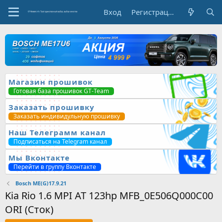
Вход
Регистрация
Магазин прошивок
Готовая база прошивок GT-Team
Заказать прошивку
Заказать индивидульную прошивку
Наш Телеграмм канал
Подписаться на Telegram канал
Мы Вконтакте
Перейти в группу Вконтакте
Bosch ME(G)17.9.21
Kia Rio 1.6 MPI AT 123hp MFB_0E506Q000C00
ORI (Сток)