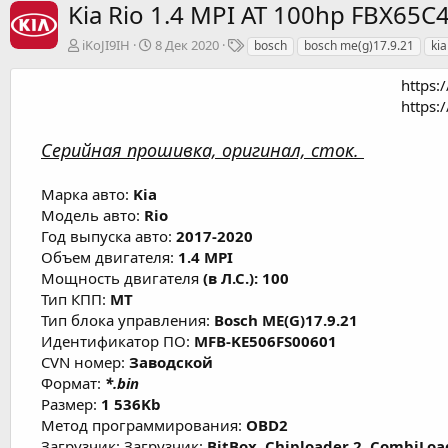
Kia Rio 1.4 MPI AT 100hp FBX65
А
Д
Т
iKoJI9IH
8 Дек 2020
bosch
bosch me(g)17.9.21
kia
в
а
е
т
т
г
https:
о
а
и
https:
р
с
о
Серийная прошивка, оригинал, сток.
з
д
а
Марка авто:
Kia
н
Модель авто:
Rio
и
Год выпуска авто:
2017-2020
я
Объем двигателя:
1.4 MPI
Мощность двигателя
(в Л.С.): 100
Тип КПП:
MT
Тип блока управления:
Bosch ME(G)17.9.21
Идентификатор ПО:
MFB-KE506FS00601
CVN номер:
Заводской
Формат:
*.bin
Размер:
1 536Kb
Метод программирования:
OBD2
Загрузчик: Загрузчик:
BitBox, Chiploader 2, CombiLoa