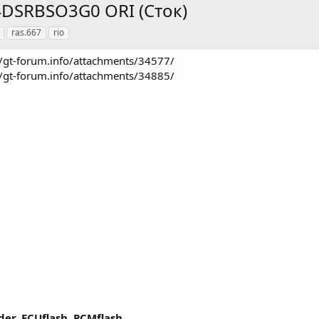
C4DSRBSO3G0 ORI (Сток)
ras.667
rio
//gt-forum.info/attachments/34577/
//gt-forum.info/attachments/34885/​
der, ECUflash, PCMflash