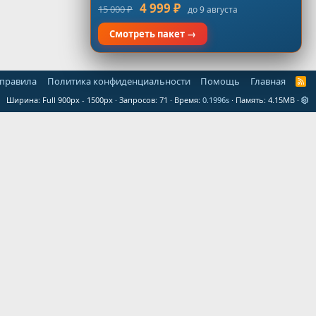
4 999 ₽
15 000 ₽
до 9 августа
Смотреть пакет →
 правила
Политика конфиденциальности
Помощь
Главная
R
S
Ширина
Запросов
71
Время
0.1996s
Память
4.15MB
S