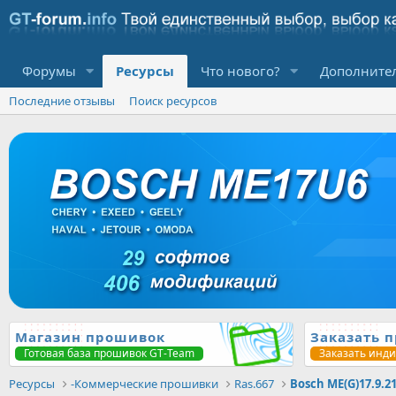
Форумы
Ресурсы
Что нового?
Дополните
Последние отзывы
Поиск ресурсов
Магазин прошивок
Заказать 
Готовая база прошивок GT-Team
Заказать инд
Ресурсы
-Коммерческие прошивки
Ras.667
Bosch ME(G)17.9.2