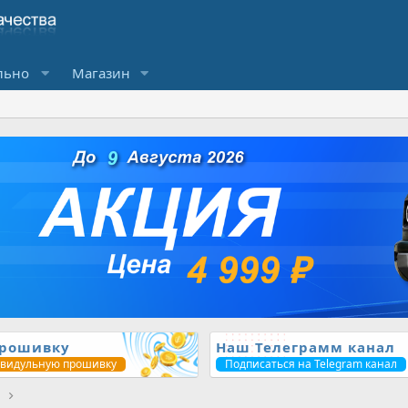
льно
Магазин
прошивку
Наш Телеграмм канал
ивидульную прошивку
Подписаться на Telegram канал
1