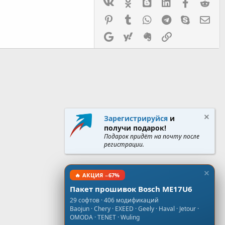
Vk
Ok
mes_blogger
Linked In
Facebook
Red
Pinterest
Tumblr
WhatsApp
Telegram
Skype
Эл.
Google
Yahoo
Evernote
Ссылка
Зарегистрируйся
и
получи подарок!
Подарок придёт на почту после
регистрации.
🔥 АКЦИЯ −67%
Пакет прошивок Bosch ME17U6
29 софтов · 406 модификаций
Baojun · Chery · EXEED · Geely · Haval · Jetour ·
OMODA · TENET · Wuling