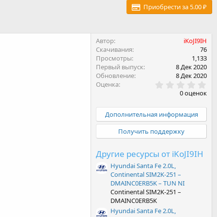
Приобрести за 5.00 ₽
Автор
iKoJI9IH
Скачивания
76
Просмотры
1,133
Первый выпуск
8 Дек 2020
Обновление
8 Дек 2020
0
Оценка
.
0 оценок
0
0
з
Дополнительная информация
в
ё
Получить поддержку
з
д
Другие ресурсы от iKoJI9IH
Hyundai Santa Fe 2.0L,
Continental SIM2K-251 –
DMAINC0ERB5K – TUN NI
Continental SIM2K-251 –
DMAINC0ERB5K
Hyundai Santa Fe 2.0L,