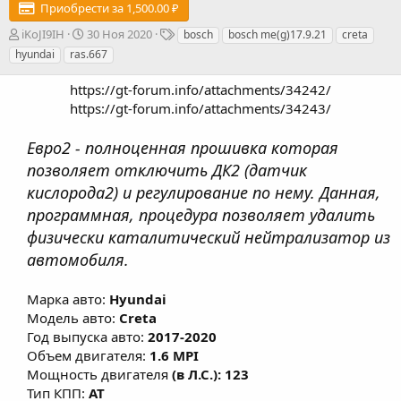
Приобрести за 1,500.00 ₽
А
Д
Т
iKoJI9IH
30 Ноя 2020
bosch
bosch me(g)17.9.21
creta
в
а
е
hyundai
ras.667
т
т
г
о
а
и
https://gt-forum.info/attachments/34242/
р
с
https://gt-forum.info/attachments/34243/​
о
з
Евро2 - полноценная прошивка которая
д
а
позволяет отключить ДК2 (датчик
н
кислорода2) и регулирование по нему. Данная,
и
я
программная, процедура позволяет удалить
физически каталитический нейтрализатор из
автомобиля.
Марка авто:
Hyundai
Модель авто:
Creta
Год выпуска авто:
2017-2020
Объем двигателя:
1.6 MPI
Мощность двигателя
(в Л.С.): 123
Тип КПП:
AT