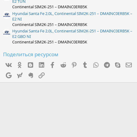
E2 TUN
Continental SIM2K-251 – DMAINC0ERB5K
Hyundai Santa Fe 2.0L, Continental SIM2K-251 – DMAINC0ERB5K –
E2 NI
Continental SIM2K-251 – DMAINC0ERB5K
Hyundai Santa Fe 2.0L, Continental SIM2K-251 – DMAINC0ERB5K –
E2 GBO NI
Continental SIM2K-251 – DMAINC0ERB5K
Поделиться ресурсом
Vk
Ok
mes_blogger
Linked In
Facebook
Reddit
Pinterest
Tumblr
WhatsApp
Telegram
Skype
Э
Google
Yahoo
Evernote
Ссылка