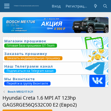
Вход
Регистрация
Магазин прошивок
Готовая база прошивок GT-Team
Заказать прошивку
Заказать индивидульную прошивку
Наш Телеграмм канал
Подписаться на Telegram канал
Мы Вконтакте
Перейти в группу Вконтакте
Bosch ME(G)17.9.21
Hyundai Creta 1.6 MPI AT 123hp
GAGSRGE56QS32C00 Е2 (Евро2)