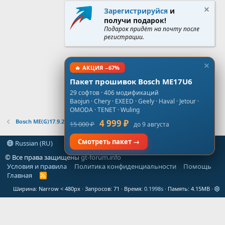
Зарегистрируйся
и
получи подарок!
Подарок придёт на почту после
регистрации.
🔥 АКЦИЯ −67%
Пакет прошивок Bosch ME17U6
29 софтов · 406 модификаций
Baojun · Chery · EXEED · Geely · Haval · Jetour ·
OMODA · TENET · Wuling
Bosch ME(G)17.9.21
4 999 ₽
15 000 ₽
до 9 августа
Смотреть пакет →
Russian (RU)
© Все права защищены
gt-forum.info
Условия и правила
Политика конфиденциальности
Помощь
Главная
R
S
Ширина
Запросов
71
Время
0.1998s
Память
4.15MB
S