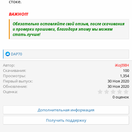
стоке.​
ВАЖНО!!!
Обязательно оставляйте свой отзыв, после скачивания
и проверки прошивки, благодаря этому мы можем
стать лучше!
Р
DAP70
е
а
Автор
iKoJI9IH
к
Скачивания
100
ц
Просмотры
1,354
и
Первый выпуск
30 Ноя 2020
и
Обновление
30 Ноя 2020
:
0
Оценка
.
0 оценок
0
0
з
Дополнительная информация
в
ё
Получить поддержку
з
д