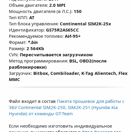
режиме, что позволяет улучшить
Объем двигателя:
2.0 MPI
эластичность и динамику без
Мощность двигателя (в Л.С.):
150
существенного
Тип КПП:
AT
Тип блока управления:
Continental SIM2K-25x
изменения расхода топлива. Данные
Идентификатор:
GS75R2AS65CC
решения предназначены для повседневной
Рекомендуемое топливо:
АИ-95+
езды при этом не влияет на ресурс
Формат:
*.bin
двигателя, а в большинстве случаев при
Размер:
2 564Kb
использовании рекомендованного топлива
CVN:
Пересчитывается загрузчиком
Метод программирования:
BSL, OBD2(после
(согласно ТТХ двигателей) -
разблокировки)
модернизированная и правильно
Загрузчик:
Bitbox, Combiloader, K-Tag Alientech, Flex
настроенная программа позволяет
MMC
продлить срок службы ДВС. Для
атмосферных двигателей прирост по
крутящему моменту составляет примерно
Файл входит в состав
Пакета прошивок для работы с
7–12% и зависит от состояния двигателя,
ЭБУ Continental SIM2K-250, SIM2K-251 (Hyundai Kia
условий эксплуатации и типа
Hyundai) от команды GT-Team
используемого топлива не ниже АИ-95.
Если необходимо изготовить индивидуальное
решение, вы можете обратится в
Стол Заказов
где