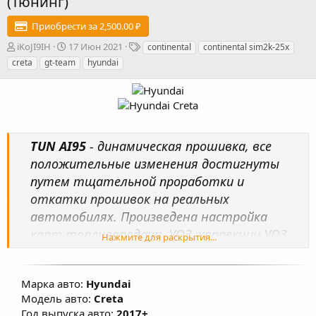
(Тюнинг)
Приобрести за 2,500.00 ₽
А
Д
Т
iKoJI9IH
17 Июн 2021
continental
continental sim2k-25x
в
а
е
creta
gt-team
hyundai
т
т
г
о
а
и
р
с
о
з
д
TUN AI95
- динамическая прошивка, все
а
н
положительные изменения достигнуты
и
путем тщательной проработки и
я
откатки прошивок на реальных
автомобилях. Произведена настройка
карт топливоподачи, УОЗ, коррекции УОЗ,
Нажмите для раскрытия...
системы изменения фаз ГРМ, изменены
факторы, влияющие на расчет моментной
Марка авто:
Hyundai
модели, переработаны алгоритмы
Модель авто:
Creta
включения кондиционера в мощностном
Год выпуска авто:
2017+