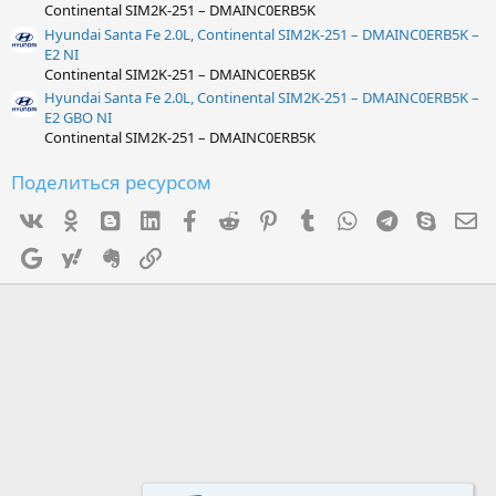
Continental SIM2K-251 – DMAINC0ERB5K
Hyundai Santa Fe 2.0L, Continental SIM2K-251 – DMAINC0ERB5K –
E2 NI
Continental SIM2K-251 – DMAINC0ERB5K
Hyundai Santa Fe 2.0L, Continental SIM2K-251 – DMAINC0ERB5K –
E2 GBO NI
Continental SIM2K-251 – DMAINC0ERB5K
Поделиться ресурсом
Vk
Ok
mes_blogger
Linked In
Facebook
Reddit
Pinterest
Tumblr
WhatsApp
Telegram
Skype
Э
Google
Yahoo
Evernote
Ссылка