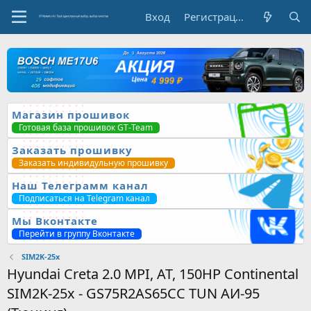
Вход
Регистрация
Магазин прошивок
Готовая база прошивок GT-Team
Заказать прошивку
Заказать индивидульную прошивку
Наш Телеграмм канал
Подписаться на Telegram канал
Мы Вконтакте
Перейти в группу Вконтакте
SIM2K-25x
Hyundai Creta 2.0 MPI, AT, 150HP Continental
SIM2K-25x - GS75R2AS65CC TUN АИ-95