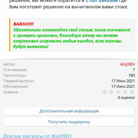
Вам изготовят решение на вычитанном вами стоке.
ВАЖНО!!!
Обязательно оставляйте свой отзыв, после скачивания
и проверки прошивки, благодаря этому мы можем
оперативно исправить любые ошибки, если таковы
будут выявлены!
Автор
iKoJI9IH
Скачивания
7
Просмотры
783
Первый выпуск
17 Июн 2021
Обновление
17 Июн 2021
0
Оценка
.
0 оценок
0
0
з
Дополнительная информация
в
ё
Получить поддержку
з
д
Другие ресурсы от iKoJI9IH