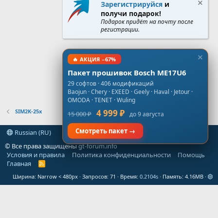
Зарегистрируйся
и
получи подарок!
Подарок придёт на почту после
регистрации.
🔥 АКЦИЯ −67%
Пакет прошивок Bosch ME17U6
29 софтов · 406 модификаций
Baojun · Chery · EXEED · Geely · Haval · Jetour ·
OMODA · TENET · Wuling
SIM2K-25x
4 999 ₽
15 000 ₽
до 9 августа
Смотреть пакет →
Russian (RU)
© Все права защищены
gt-forum.info
Условия и правила
Политика конфиденциальности
Помощь
Главная
R
S
Ширина
Запросов
71
Время
0.2104s
Память
4.16MB
S