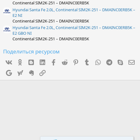
Continental SIM2K-251 – DMAINC0ERB5K
Hyundai Santa Fe 2.0L, Continental SIM2K-251 – DMAINC0ERB5K –
E2 NI
Continental SIM2K-251 – DMAINC0ERB5K
Hyundai Santa Fe 2.0L, Continental SIM2K-251 – DMAINC0ERB5K –
E2 GBO NI
Continental SIM2K-251 – DMAINC0ERB5K
Поделиться ресурсом
Vk
Ok
mes_blogger
Linked In
Facebook
Reddit
Pinterest
Tumblr
WhatsApp
Telegram
Skype
Э
Google
Yahoo
Evernote
Ссылка