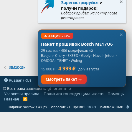
Зарегистрируйся
и
получи подарок!
Подарок придёт на почту после
регистрации.
🔥 АКЦИЯ −67%
Пакет прошивок Bosch ME17U6
29 софтов · 406 модификаций
Baojun · Chery · EXEED · Geely · Haval · Jetour ·
OMODA · TENET · Wuling
SIM2K-25x
4 999 ₽
15 000 ₽
до 9 августа
Смотреть пакет →
Russian (RU)
© Все права защищены
gt-forum.info
Условия и правила
Политика конфиденциальности
Помощь
Главная
R
S
Ширина
Запросов
71
Время
0.1859s
Память
4.07MB
S