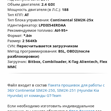
режиме, что позволяет улучшить
Объем двигателя:
2.4 GDI
эластичность и динамику без
Мощность двигателя (в Л.С.):
188
существенного
Тип КПП:
AT
Тип блока управления:
Continental SIM2K-25x
изменения расхода топлива. Данные
Идентификатор:
LPDIE54ERDAA
решения предназначены для повседневной
Рекомендуемое топливо:
АИ-95+
езды при этом не влияет на ресурс
Формат:
*.bin
двигателя, а в большинстве случаев при
Размер:
2 564Kb
использовании рекомендованного топлива
CVN:
Пересчитывается загрузчиком
Метод программирования:
BSL, OBD2(после
(согласно ТТХ двигателей) -
разблокировки)
модернизированная и правильно
Загрузчик:
Bitbox, Combiloader, K-Tag Alientech, Flex
настроенная программа позволяет
MMC
продлить срок службы ДВС. Для
атмосферных двигателей прирост по
крутящему моменту составляет примерно
Файл входит в состав
Пакета прошивок для работы с
7–12% и зависит от состояния двигателя,
ЭБУ Continental SIM2K-250, SIM2K-251 (Hyundai Kia
условий эксплуатации и типа
Hyundai) от команды GT-Team
используемого топлива не ниже АИ-95.
Если необходимо изготовить индивидуальное
решение, вы можете обратится в
Стол Заказов
где