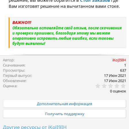
Вам изготовят решение на вычитанном вами стоке.
ВАЖНО!!!
Обязательно оставляйте свой отзыв, после скачивания
и проверки прошивки, благодаря этому мы можем
оперативно исправить любые ошибки, если таковы
будут выявлены!
Автор
iKoJI9IH
Скачивания
1
Просмотры
637
Первый выпуск
17 Июн 2021
Обновление
17 Июн 2021
0
Оценка
.
0 оценок
0
0
з
Дополнительная информация
в
ё
Получить поддержку
з
д
Другие ресурсы от iKoJI9IH