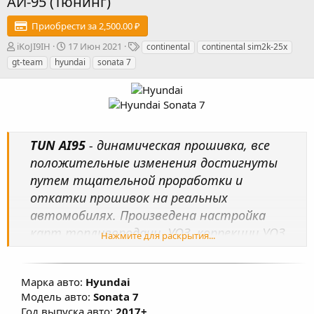
АИ-95 (Тюнинг)
Приобрести за 2,500.00 ₽
А
Д
Т
iKoJI9IH
17 Июн 2021
continental
continental sim2k-25x
в
а
е
gt-team
hyundai
sonata 7
т
т
г
о
а
и
р
с
о
з
д
TUN AI95
- динамическая прошивка, все
а
н
положительные изменения достигнуты
и
путем тщательной проработки и
я
откатки прошивок на реальных
автомобилях. Произведена настройка
карт топливоподачи, УОЗ, коррекции УОЗ,
Нажмите для раскрытия...
системы изменения фаз ГРМ, изменены
факторы, влияющие на расчет моментной
Марка авто:
Hyundai
модели, переработаны алгоритмы
Модель авто:
Sonata 7
включения кондиционера в мощностном
Год выпуска авто:
2017+