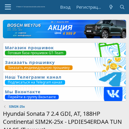
Вход
Регистрация
Магазин прошивок
Готовая база прошивок GT-Team
Заказать прошивку
Заказать индивидульную прошивку
Наш Телеграмм канал
Подписаться на Telegram канал
Мы Вконтакте
Перейти в группу Вконтакте
SIM2K-25x
Hyundai Sonata 7 2.4 GDI, AT, 188HP
Continental SIM2K-25x - LPDIE54ERDAA TUN