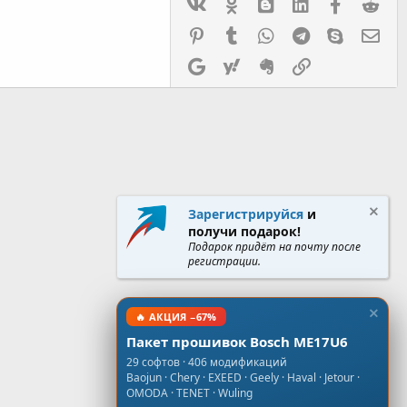
Vk
Ok
mes_blogger
Linked In
Facebook
Red
Pinterest
Tumblr
WhatsApp
Telegram
Skype
Эл.
Google
Yahoo
Evernote
Ссылка
Зарегистрируйся
и
получи подарок!
Подарок придёт на почту после
регистрации.
🔥 АКЦИЯ −67%
Пакет прошивок Bosch ME17U6
29 софтов · 406 модификаций
Baojun · Chery · EXEED · Geely · Haval · Jetour ·
OMODA · TENET · Wuling