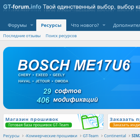
Форумы
Ресурсы
Что нового?
Дополните
Последние отзывы
Поиск ресурсов
Магазин прошивок
Заказать 
Готовая база прошивок GT-Team
Заказать инд
Ресурсы
-Коммерческие прошивки
GT-Team
Continental
SIM