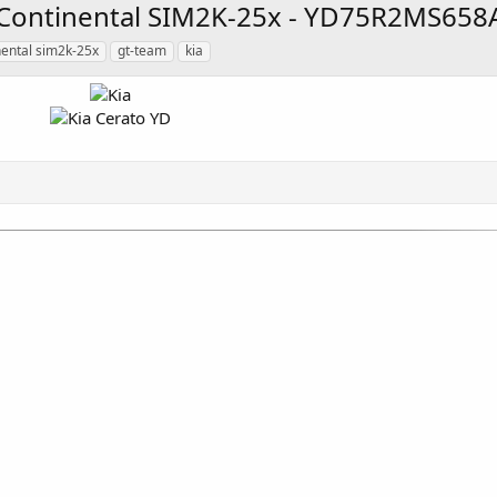
P Continental SIM2K-25x - YD75R2MS658A
nental sim2k-25x
gt-team
kia