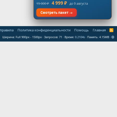
4 999 ₽
15 000 ₽
до 9 августа
Смотреть пакет →
 правила
Политика конфиденциальности
Помощь
Главная
R
S
Ширина
Запросов
71
Время
0.2104s
Память
4.15MB
S