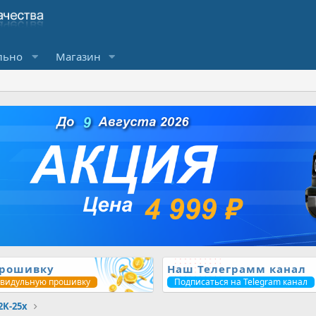
льно
Магазин
прошивку
Наш Телеграмм канал
ивидульную прошивку
Подписаться на Telegram канал
2K-25x