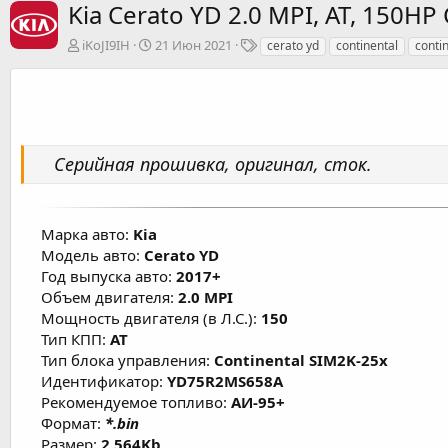
Kia Cerato YD 2.0 MPI, AT, 150H
А
Д
Т
iKoJI9IH
21 Июн 2021
cerato yd
continental
conti
в
а
е
т
т
г
о
а
и
р
с
о
з
Серийная прошивка, оригинал, сток.
д
а
н
и
Марка авто:
Kia
я
Модель авто:
Cerato YD
Год выпуска авто:
2017+
Объем двигателя:
2.0 MPI
Мощность двигателя (в Л.С.):
150
Тип КПП:
AT
Тип блока управления:
Continental SIM2K-25x
Идентификатор:
YD75R2MS658A
Рекомендуемое топливо:
АИ-95+
Формат:
*.bin
Размер:
2 564Kb