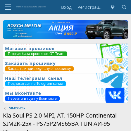
Вход
Регистрация
Магазин прошивок
Готовая база прошивок GT-Team
Заказать прошивку
Заказать индивидульную прошивку
Наш Телеграмм канал
Подписаться на Telegram канал
Мы Вконтакте
Перейти в группу Вконтакте
SIM2K-25x
Kia Soul PS 2.0 MPI, AT, 150HP Continental
SIM2K-25x - PS75P2MS65BA TUN АИ-95