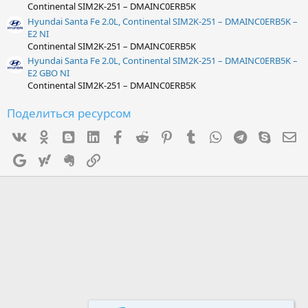
Continental SIM2K-251 – DMAINC0ERB5K
Hyundai Santa Fe 2.0L, Continental SIM2K-251 – DMAINC0ERB5K –
E2 NI
Continental SIM2K-251 – DMAINC0ERB5K
Hyundai Santa Fe 2.0L, Continental SIM2K-251 – DMAINC0ERB5K –
E2 GBO NI
Continental SIM2K-251 – DMAINC0ERB5K
Поделиться ресурсом
Vk
Ok
mes_blogger
Linked In
Facebook
Reddit
Pinterest
Tumblr
WhatsApp
Telegram
Skype
Э
Google
Yahoo
Evernote
Ссылка