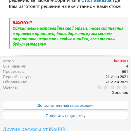
Вам изготовят решение на вычитанном вами стоке.
ВАЖНО!!!
Обязательно оставляйте свой отзыв, после скачивания
и проверки прошивки, благодаря этому мы можем
оперативно исправить любые ошибки, если таковы
будут выявлены!
Автор
iKoJI9IH
Скачивания
4
Просмотры
661
Первый выпуск
21 Июн 2021
Обновление
21 Июн 2021
0
Оценка
.
0 оценок
0
0
з
Дополнительная информация
в
ё
Получить поддержку
з
д
Другие ресурсы от iKoJI9IH