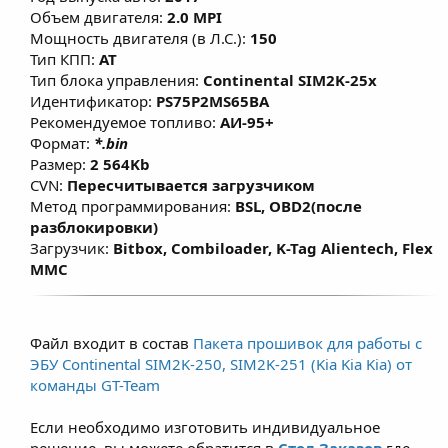
режиме, что позволяет улучшить
Объем двигателя:
2.0 MPI
эластичность и динамику без
Мощность двигателя (в Л.С.):
150
существенного
Тип КПП:
AT
Тип блока управления:
Continental SIM2K-25x
изменения расхода топлива. Данные
Идентификатор:
PS75P2MS65BA
решения предназначены для повседневной
Рекомендуемое топливо:
АИ-95+
езды при этом не влияет на ресурс
Формат:
*.bin
двигателя, а в большинстве случаев при
Размер:
2 564Kb
использовании рекомендованного топлива
CVN:
Пересчитывается загрузчиком
Метод программирования:
BSL, OBD2(после
(согласно ТТХ двигателей) -
разблокировки)
модернизированная и правильно
Загрузчик:
Bitbox, Combiloader, K-Tag Alientech, Flex
настроенная программа позволяет
MMC
продлить срок службы ДВС. Для
атмосферных двигателей прирост по
крутящему моменту составляет примерно
Файл входит в состав
Пакета прошивок для работы с
7–12% и зависит от состояния двигателя,
ЭБУ Continental SIM2K-250, SIM2K-251 (Kia Kia Kia) от
условий эксплуатации и типа
команды GT-Team
используемого топлива не ниже АИ-95.
Если необходимо изготовить индивидуальное
решение, вы можете обратится в
Стол Заказов
где