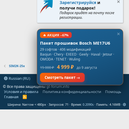
Зарегистрируйся
и
получи подарок!
Подарок придёт на почту после
регистрации.
🔥 АКЦИЯ −67%
Пакет прошивок Bosch ME17U6
29 софтов · 406 модификаций
Baojun · Chery · EXEED · Geely · Haval · Jetour ·
OMODA · TENET · Wuling
SIM2K-25x
4 999 ₽
15 000 ₽
до 9 августа
Смотреть пакет →
Russian (RU)
© Все права защищены
gt-forum.info
Условия и правила
Политика конфиденциальности
Помощь
Главная
R
S
Ширина
Запросов
71
Время
0.2090s
Память
4.16MB
S