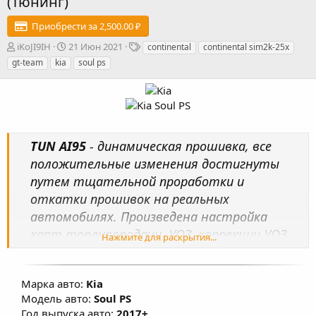
(Тюнинг)
Приобрести за 2,500.00 ₽
А
Д
Т
iKoJI9IH
21 Июн 2021
continental
continental sim2k-25x
в
а
е
gt-team
kia
soul ps
т
т
г
о
а
и
р
с
о
з
д
TUN AI95
- динамическая прошивка, все
а
н
положительные изменения достигнуты
и
путем тщательной проработки и
я
откатки прошивок на реальных
автомобилях. Произведена настройка
карт топливоподачи, УОЗ, коррекции УОЗ,
Нажмите для раскрытия...
системы изменения фаз ГРМ, изменены
факторы, влияющие на расчет моментной
Марка авто:
Kia
модели, переработаны алгоритмы
Модель авто:
Soul PS
включения кондиционера в мощностном
Год выпуска авто:
2017+