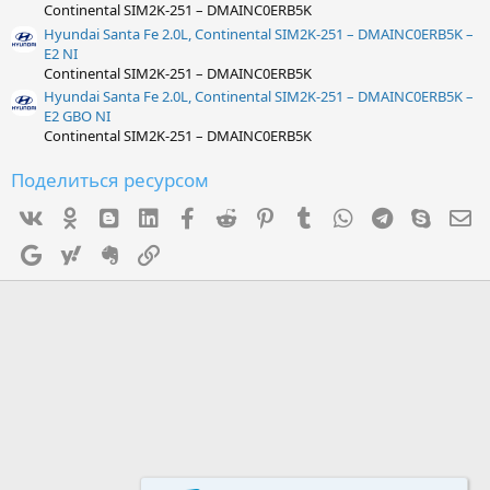
Continental SIM2K-251 – DMAINC0ERB5K
Hyundai Santa Fe 2.0L, Continental SIM2K-251 – DMAINC0ERB5K –
E2 NI
Continental SIM2K-251 – DMAINC0ERB5K
Hyundai Santa Fe 2.0L, Continental SIM2K-251 – DMAINC0ERB5K –
E2 GBO NI
Continental SIM2K-251 – DMAINC0ERB5K
Поделиться ресурсом
Vk
Ok
mes_blogger
Linked In
Facebook
Reddit
Pinterest
Tumblr
WhatsApp
Telegram
Skype
Э
Google
Yahoo
Evernote
Ссылка