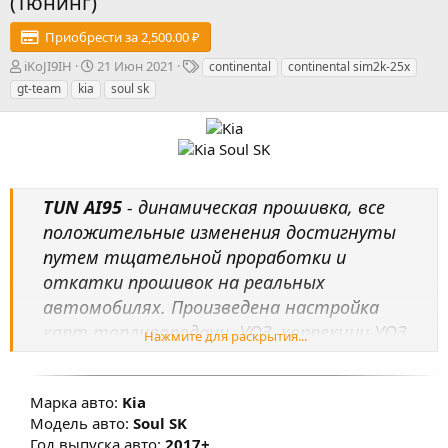
(Тюнинг)
Приобрести за 2,500.00 ₽
А
Д
Т
iKoJI9IH
21 Июн 2021
continental
continental sim2k-25x
в
а
е
gt-team
kia
soul sk
т
т
г
о
а
и
р
с
о
з
д
TUN AI95
- динамическая прошивка, все
а
н
положительные изменения достигнуты
и
путем тщательной проработки и
я
откатки прошивок на реальных
автомобилях. Произведена настройка
карт топливоподачи, УОЗ, коррекции УОЗ,
Нажмите для раскрытия...
системы изменения фаз ГРМ, изменены
факторы, влияющие на расчет моментной
Марка авто:
Kia
модели, переработаны алгоритмы
Модель авто:
Soul SK
включения кондиционера в мощностном
Год выпуска авто:
2017+