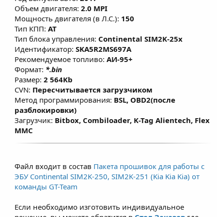
режиме, что позволяет улучшить
Объем двигателя:
2.0 MPI
эластичность и динамику без
Мощность двигателя (в Л.С.):
150
существенного
Тип КПП:
AT
Тип блока управления:
Continental SIM2K-25x
изменения расхода топлива. Данные
Идентификатор:
SKA5R2MS697A
решения предназначены для повседневной
Рекомендуемое топливо:
АИ-95+
езды при этом не влияет на ресурс
Формат:
*.bin
двигателя, а в большинстве случаев при
Размер:
2 564Kb
использовании рекомендованного топлива
CVN:
Пересчитывается загрузчиком
Метод программирования:
BSL, OBD2(после
(согласно ТТХ двигателей) -
разблокировки)
модернизированная и правильно
Загрузчик:
Bitbox, Combiloader, K-Tag Alientech, Flex
настроенная программа позволяет
MMC
продлить срок службы ДВС. Для
атмосферных двигателей прирост по
крутящему моменту составляет примерно
Файл входит в состав
Пакета прошивок для работы с
7–12% и зависит от состояния двигателя,
ЭБУ Continental SIM2K-250, SIM2K-251 (Kia Kia Kia) от
условий эксплуатации и типа
команды GT-Team
используемого топлива не ниже АИ-95.
Если необходимо изготовить индивидуальное
решение, вы можете обратится в
Стол Заказов
где