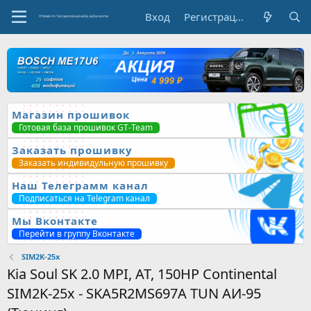
Вход
Регистрация
Магазин прошивок
Готовая база прошивок GT-Team
Заказать прошивку
Заказать индивидульную прошивку
Наш Телеграмм канал
Подписаться на Telegram канал
Мы Вконтакте
Перейти в группу Вконтакте
SIM2K-25x
Kia Soul SK 2.0 MPI, AT, 150HP Continental
SIM2K-25x - SKA5R2MS697A TUN АИ-95