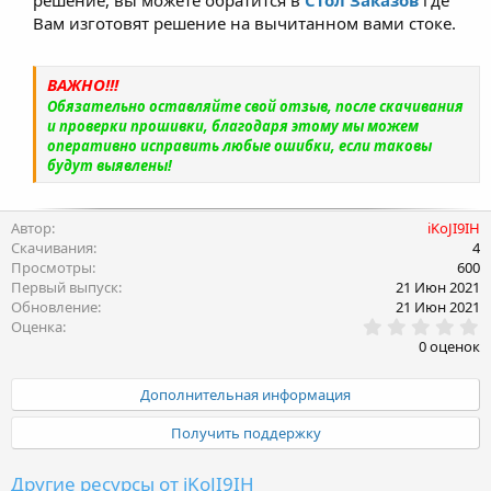
Вам изготовят решение на вычитанном вами стоке.
ВАЖНО!!!
Обязательно оставляйте свой отзыв, после скачивания
и проверки прошивки, благодаря этому мы можем
оперативно исправить любые ошибки, если таковы
будут выявлены!
Автор
iKoJI9IH
Скачивания
4
Просмотры
600
Первый выпуск
21 Июн 2021
Обновление
21 Июн 2021
0
Оценка
.
0 оценок
0
0
з
Дополнительная информация
в
ё
Получить поддержку
з
д
Другие ресурсы от iKoJI9IH