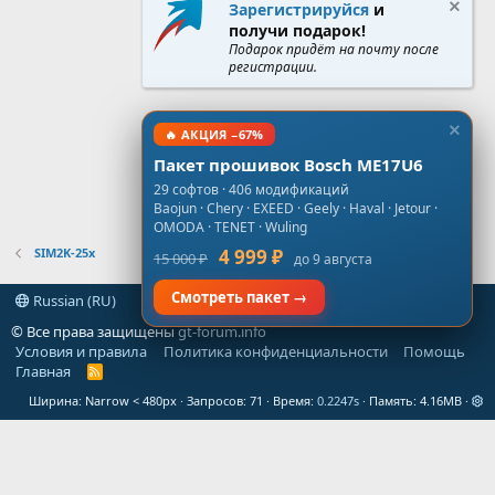
Зарегистрируйся
и
получи подарок!
Подарок придёт на почту после
регистрации.
🔥 АКЦИЯ −67%
Пакет прошивок Bosch ME17U6
29 софтов · 406 модификаций
Baojun · Chery · EXEED · Geely · Haval · Jetour ·
OMODA · TENET · Wuling
SIM2K-25x
4 999 ₽
15 000 ₽
до 9 августа
Смотреть пакет →
Russian (RU)
© Все права защищены
gt-forum.info
Условия и правила
Политика конфиденциальности
Помощь
Главная
R
S
Ширина
Запросов
71
Время
0.2247s
Память
4.16MB
S