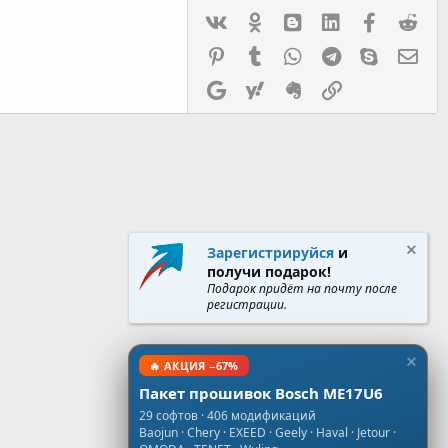
Vk
Ok
mes_blogger
Linked In
Facebook
Red
Pinterest
Tumblr
WhatsApp
Telegram
Skype
Эл.
Google
Yahoo
Evernote
Ссылка
Зарегистрируйся
и
получи подарок!
Подарок придёт на почту после
регистрации.
🔥 АКЦИЯ −67%
Пакет прошивок Bosch ME17U6
29 софтов · 406 модификаций
Baojun · Chery · EXEED · Geely · Haval · Jetour ·