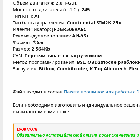
Объем двигателя:
2.0 T-GDI
Мощность двигателя (в Л.С.):
245
Тип КПП:
AT
Тип блока управления:
Continental SIM2K-25x
Идентификатор:
JFDGR50ERA6C
Рекомендуемое топливо:
АИ-95+
Формат:
*.bin
Размер:
2 564Kb
CVN:
Пересчитывается загрузчиком
Метод программирования:
BSL, OBD2(после разблок
Загрузчик:
Bitbox, Combiloader, K-Tag Alientech, Fle
Файл входит в состав
Пакета прошивок для работы с ЭБ
Если необходимо изготовить индивидуальное решени
вычитанном вами стоке.
ВАЖНО!!!
Обязательно оставляйте свой отзыв, после скачивания 