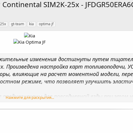
5HP Continental SIM2K-25x - JFDGR50ERA
-25x
gt-team
kia
optima jf
ложительные изменения достигнуты путем тщател
. Произведена настройка карт топливоподачи, УОЗ
торы, влияющие на расчет моментной модели, пе
остном режиме, что позволяет улучшить эластич
 предназначены для повседневной езды при этом н
Нажмите для раскрытия...
ользовании рекомендованного топлива (согласно ТТ
я программа позволяет продлить срок службы ДВС
 составляет примерно 7–12% и зависит от состоя
топлива не ниже АИ-95.