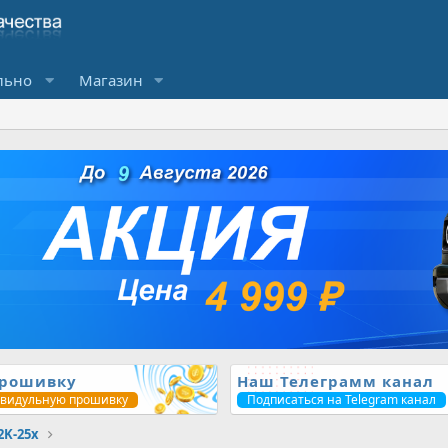
льно
Магазин
прошивку
Наш Телеграмм канал
ивидульную прошивку
Подписаться на Telegram канал
2K-25x