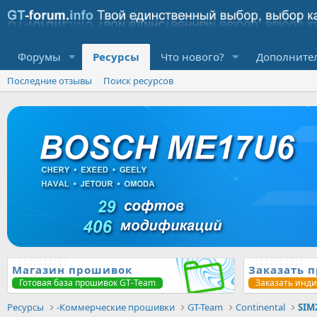
Форумы
Ресурсы
Что нового?
Дополните
Последние отзывы
Поиск ресурсов
Магазин прошивок
Заказать 
Готовая база прошивок GT-Team
Заказать инд
Ресурсы
-Коммерческие прошивки
GT-Team
Continental
SIM