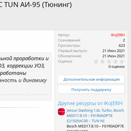
6C TUN АИ-95 (Тюнинг)
Автор
iKoJI9IH
Скачивания
2
Просмотры
623
Первый выпуск
21 Июн 2021
Обновление
21 Июн 2021
ьной проработки и
0
Оценка
, коррекции УОЗ,
.
0 оценок
0
реработаны
0
з
Дополнительная информация
ность и динамику
в
ё
Получить поддержку
з
е влияет на ресурс
д
Х двигателей) -
Другие ресурсы от iKoJI9IH
. Для атмосферных
Jetour Dashing 1.6L Turbo, Bosch
MED17.8.10 – F01R0ADP7E
ния двигателя,
E21505AC00 – TUN NI
Bosch MED17.8.10 – F01R0ADP7E