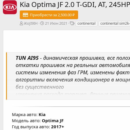
Kia Optima JF 2.0 T-GDI, AT, 24
Приобрести за 2,500.00 ₽
А
Д
Т
iKoJI9IH
21 Июн 2021
continental
continental sim2k
в
а
е
т
т
г
о
а
и
р
с
о
з
TUN AI95
- динамическая прошивка, все по
д
откатки прошивок на реальных автомобилях
а
н
системы изменения фаз ГРМ, изменены фак
и
алгоритмы включения кондиционера в мощн
я
без существенного
изменения расхода топлива. Данные решения
двигателя, а в большинстве случаев при исп
модернизированная и правильно настроенна
Марка авто:
Kia
двигателей прирост по крутящему моменту
Модель авто:
Optima JF
условий эксплуатации и типа используемого 
Год выпуска авто:
2017+