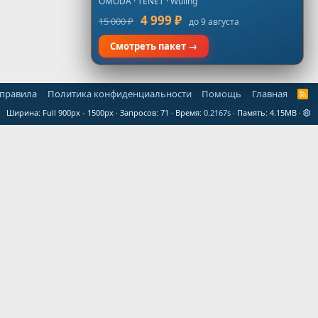
OMODA · TENET · Wuling
4 999 ₽
15 000 ₽
до 9 августа
Смотреть пакет →
 правила
Политика конфиденциальности
Помощь
Главная
R
S
Ширина
Запросов
71
Время
0.2167s
Память
4.15MB
S