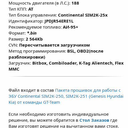
Мощность двигателя (в Л.С.):
188
Тип КПП:
AT
Тип блока управления:
Continental SIM2K-25x
Идентификатор:
JPDJR54ERE1L
Рекомендуемое топливо:
АИ-95+
Формат:
*.bin
Размер:
2 564Kb
CVN:
Пересчитывается загрузчиком
Метод программирования:
BSL, OBD2(после
разблокировки)
Загрузчик:
Bitbox, Combiloader, K-Tag Alientech, Flex
MMC
Файл входит в состав
Пакета прошивок для работы с
ЭБУ Continental SIM2K-250, SIM2K-251 (Genesis Hyundai
Kia) от команды GT-Team
Если необходимо изготовить индивидуальное
решение, вы можете обратится в
Стол Заказов
где
Вам изготовят решение на вычитанном вами стоке.