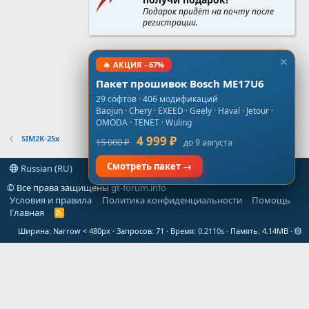
Подарок придёт на почту после
регистрации.
🔥 АКЦИЯ −67%
Пакет прошивок Bosch ME17U6
29 софтов · 406 модификаций
Baojun · Chery · EXEED · Geely · Haval · Jetour ·
OMODA · TENET · Wuling
SIM2K-25x
4 999 ₽
15 000 ₽
до 9 августа
Смотреть пакет →
Russian (RU)
© Все права защищены
gt-forum.info
Условия и правила
Политика конфиденциальности
Помощь
Главная
R
S
Ширина
Запросов
71
Время
0.2110s
Память
4.14MB
S