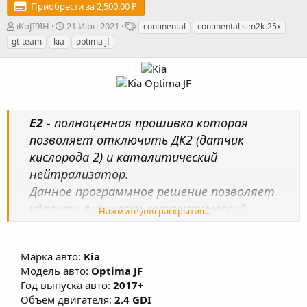
Приобрести за 2,500.00 ₽
А
Д
Т
iKoJI9IH
21 Июн 2021
continental
continental sim2k-25x
в
а
е
gt-team
kia
optima jf
т
т
г
о
а
и
р
с
о
з
д
E2
- полноценная прошивка которая
а
н
позволяет отключить ДК2 (датчик
и
кислорода 2) и каталитический
я
нейтрализатор.
Данное программное решение позволяет
удалить физически каталитический
Нажмите для раскрытия...
нейтрализатор из автомобиля и ДК2 с
отключением разъёма ДК2 от жгута
Марка авто:
Kia
электропроводки автомобиля.
Модель авто:
Optima JF
Год выпуска авто:
2017+
Объем двигателя:
2.4 GDI