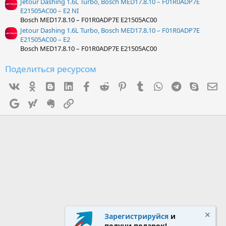
Jetour Dashing 1.6L Turbo, Bosch MED17.8.10 – F01R0ADP7E
E21505AC00 – E2 NI
Bosch MED17.8.10 – F01R0ADP7E E21505AC00
Jetour Dashing 1.6L Turbo, Bosch MED17.8.10 – F01R0ADP7E
E21505AC00 – E2
Bosch MED17.8.10 – F01R0ADP7E E21505AC00
Поделиться ресурсом
Vk
Ok
mes_blogger
Linked In
Facebook
Reddit
Pinterest
Tumblr
WhatsApp
Telegram
Skype
Э
Google
Yahoo
Evernote
Ссылка
Зарегистрируйся
и
получи подарок!