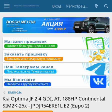
Вход
Регистрация
Магазин прошивок
Готовая база прошивок GT-Team
Заказать прошивку
Заказать индивидульную прошивку
Наш Телеграмм канал
Подписаться на Telegram канал
Мы Вконтакте
Перейти в группу Вконтакте
SIM2K-25x
Kia Optima JF 2.4 GDI, AT, 188HP Continental
SIM2K-25x - JPDJR54ERE1L E2 (Евро 2)