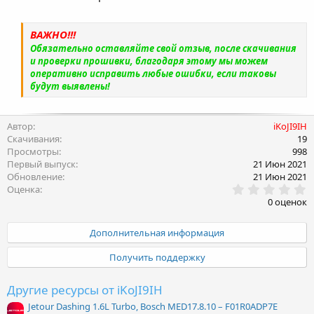
ВАЖНО!!!
Обязательно оставляйте свой отзыв, после скачивания
и проверки прошивки, благодаря этому мы можем
оперативно исправить любые ошибки, если таковы
будут выявлены!
Автор
iKoJI9IH
Скачивания
19
Просмотры
998
Первый выпуск
21 Июн 2021
Обновление
21 Июн 2021
0
Оценка
.
0 оценок
0
0
з
Дополнительная информация
в
ё
Получить поддержку
з
д
Другие ресурсы от iKoJI9IH
Jetour Dashing 1.6L Turbo, Bosch MED17.8.10 – F01R0ADP7E