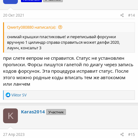
20 Окт 2021
#14
Qwerty080880 написал(а):
снимай крышки пластиковые! и переписывай форсунки
вручную 1 цилиндр справа справиться может делфи 2020,
лаунч, консальт 3
при слете еепром не справится. Статус не установлен
прописки. Форсы пишутся галетой по диагу через запись
кодов форсунок. Эта процедура исправит статус. После
этого можно родные коды вписать тем же автокомом
или ланчем
Р
Viktor SV
е
а
к
Karas2014
Участник
K
ц
и
и
:
27 Апр 2023
#15