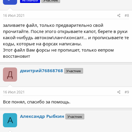
Активный
Участник
16 Июл 2021
#8
заливаете файл, только предварительно свой
прочитайте. После этого открываете капот, берете в руки
какой-нибудь автоком\ланч\консалт... и прописываете те
коды, которые на форсах написаны.
Этот файл Вам форсы не пропишет, только еепром
восстановит
дмитрий76868768
Участник
Д
16 Июл 2021
#9
Все понял, спасибо за помощь.
Александр Рыбкин
Участник
А