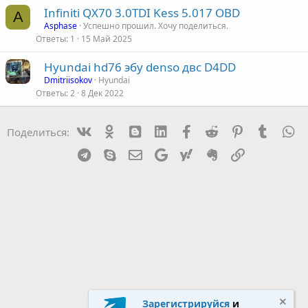
Infiniti QX70 3.0TDI Kess 5.017 OBD
A
Asphase
Успешно прошил. Хочу поделиться.
Ответы
1
15 Май 2025
Hyundai hd76 эбу denso двс D4DD
Dmitriisokov
Hyundai
Ответы
2
8 Дек 2022
Vk
Ok
mes_blogger
Linked In
Facebook
Reddit
Pinterest
Tumblr
W
Поделиться:
Telegram
Skype
Эл. почта
Google
Yahoo
Evernote
Ссылка
Зарегистрируйся
и