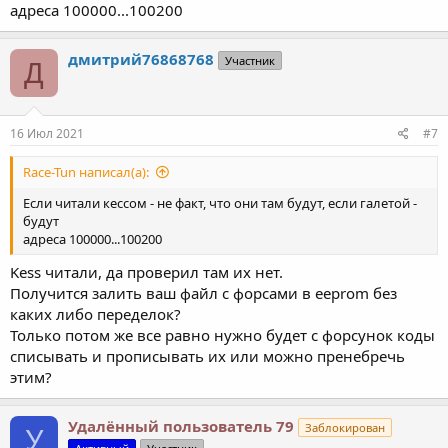
адреса 100000...100200
дмитрий76868768
Участник
Д
16 Июл 2021
#7
Race-Tun написал(а):
Если читали кессом - не факт, что они там будут, если галетой -
будут
адреса 100000...100200
Kess читали, да проверил там их нет.
Получится залить ваш файл с форсами в eeprom без
каких либо переделок?
Только потом же все равно нужно будет с форсунок коды
списывать и прописывать их или можно пренебречь
этим?
Удалённый пользователь 79
Заблокирован
У