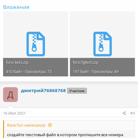
Вложения
forsi kess.zip
forsi fgtech.zip
410 байт · Просмотры: 73
197 байт · Просмотры: 49
дмитрий76868768
Участник
Д
16 Июл 2021
#3
Race-Tun написал(а):
создайте текстовый файл в котором пропишите все номера