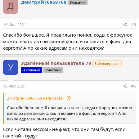
дмитрий76868768
Участник
Д
ц
и
и
:
16 Июл 2021
#5
Спасибо большое. Я правильно понял, коды с форсунок
можно взять из считанной флэш и вставить в файл для
eeprom? А по какие адресам они находятся?
Удалённый пользователь 79
Заблокирован
У
Активный
Участник
16 Июл 2021
#6
дмитрий76868768 написал(а):
Спасибо большое. Я правильно понял, коды с форсунок можно
взять из считанной флэш и вставить в файл для eeprom? А по
какие адресам они находятся?
Если читали кессом - не факт, что они там будут, если
галетой - будут