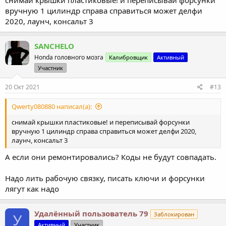
вручную 1 цилиндр справа справиться может делфи
2020, лаунч, консальт 3
SANCHELO
Honda головного мозга
Калибровщик
Активный
Участник
20 Окт 2021
#13
Qwerty080880 написал(а):
снимай крышки пластиковые! и переписывай форсунки
вручную 1 цилиндр справа справиться может делфи 2020,
лаунч, консальт 3
А если они ремонтировались? Коды не будут совпадать.
Надо лить рабочую связку, писать ключи и форсунки
лягут как надо
Удалённый пользователь 79
Заблокирован
У
Активный
Участник