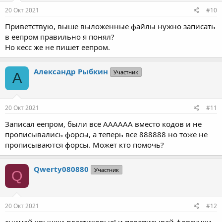
20 Окт 2021
#10
Приветствую, выше выложенные файлы нужно записать
в еепром правильно я понял?
Но кесс же не пишет еепром.
Александр Рыбкин
Участник
А
20 Окт 2021
#11
Записал еепром, были все АААААА вместо кодов и не
прописывались форсы, а теперь все 888888 но тоже не
прописываются форсы. Может кто помочь?
Qwerty080880
Участник
Q
20 Окт 2021
#12
снимай крышки пластиковые! и переписывай форсунки