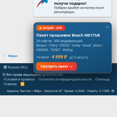
получи подарок!
Подарок придёт на почту после
регистрации.
🔥 АКЦИЯ −67%
Пакет прошивок Bosch ME17U6
29 софтов · 406 модификаций
Baojun · Chery · EXEED · Geely · Haval · Jetour ·
OMODA · TENET · Wuling
Nissan
4 999 ₽
15 000 ₽
до 9 августа
Смотреть пакет →
Russian (RU)
© Все права защищены
gt-forum.info
Условия и правила
Политика конфиденциальности
Помощь
Главная
R
S
Ширина
Запросов
87
Время
0.2688s
Память
5.11MB
S