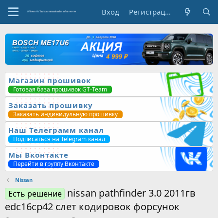
Вход
Регистрация
Магазин прошивок
Готовая база прошивок GT-Team
Заказать прошивку
Заказать индивидульную прошивку
Наш Телеграмм канал
Подписаться на Telegram канал
Мы Вконтакте
Перейти в группу Вконтакте
Nissan
nissan pathfinder 3.0 2011гв
Есть решение
edc16cp42 слет кодировок форсунок