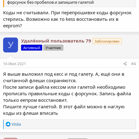
форсунок без пробелов и запишите галетой
Коды не считывали. При перепрошивке коды форсунок
стерлись. Возможно как то kess восстановить их в
eeprom?
Удалённый пользователь 79
Заблокирован
У
Активный
Участник
16 Июл 2021
#4
Я выше выложил под кесс и под галету. А, ещё они в
считанной флеши сохраняются.
После записи файла кессом или галетой необходимо
прописать правильные коды с форсунок. Запись файла
только еепром восстановит.
Пишите лучше галетой. В этот файл можно в наглую
коды из флеши вписать
Р
Vitdia
е
а
к