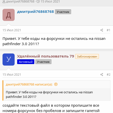
А
Д
дмитрий76868768
15 Июл 2021
в
а
т
т
дмитрий76868768
Участник
Д
о
а
р
н
т
а
е
ч
15 Июл 2021
#1
м
а
ы
л
Привет. У тебе коды на форсунки не остались на nissan
а
pathfinder 3.0 2011?
Удалённый пользователь 79
Заблокирован
У
Активный
Участник
15 Июл 2021
#2
дмитрий76868768 написал(а):
Привет. У тебе коды на форсунки не остались на nissan
pathfinder 3.0 2011?
создайте текстовый файл в котором пропишите все
номера форсунок без пробелов и запишите галетой