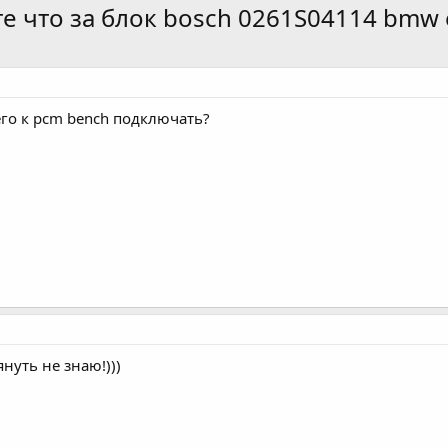
е что за блок bosch 0261S04114 bmw 
 его к pcm bench подключать?
януть не знаю!)))