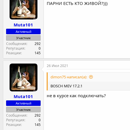
ПАРНИ ЕСТЬ КТО ЖИВОЙ?)))
Muta101
Активный
Участник
Сообщения
292
Репутация
0
Реакции
145
26 Июл 2021
dimon75 написал(а):
BOSCH MEV 17.2.1
не в курсе как подключать?
Muta101
Активный
Участник
Сообщения
292
Репутация
0
Реакции
145