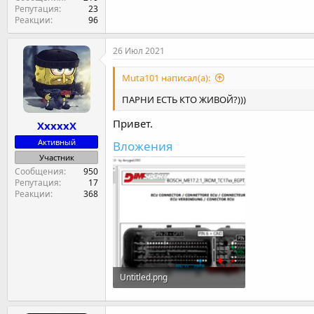
Репутация
23
Реакции
96
26 Июл 2021
Muta101 написал(а):
ПАРНИ ЕСТЬ КТО ЖИВОЙ?)))
Привет.
XxxxxX
Активный
Вложения
Участник
Сообщения
950
Репутация
17
Реакции
368
Untitled.png
229.6 KB · Просмотры: 27