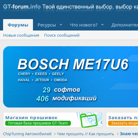
Форумы
Ресурсы
Что нового?
Дополните
Новые сообщения
Поиск сообщений
Магазин прошивок
Заказать 
Готовая база прошивок GT-Team
Заказать инд
ChipTuning Автомобилей
Чем прошить // Как прошить
Знаю че