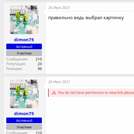
26 Июл 2021
правильно ведь выбрал картинку
dimon75
Активный
Участник
Сообщения
210
Репутация
23
Реакции
96
26 Июл 2021
You do not have permission to view link plea
dimon75
Активный
Участник
Сообщения
210