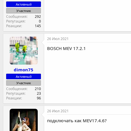
Активный
Участник
Сообщения
292
Репутация
0
Реакции
145
26 Июл 2021
BOSCH MEV 17.2.1
dimon75
Активный
Участник
Сообщения
210
Репутация
23
Реакции
96
26 Июл 2021
подключать как MEV17.4.6?