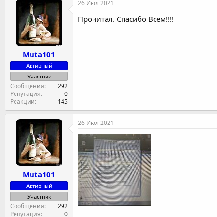
26 Июл 2021
Прочитал. Спасибо Всем!!!!
Muta101
Активный
Участник
Сообщения
292
Репутация
0
Реакции
145
26 Июл 2021
Muta101
Активный
Участник
Сообщения
292
Репутация
0