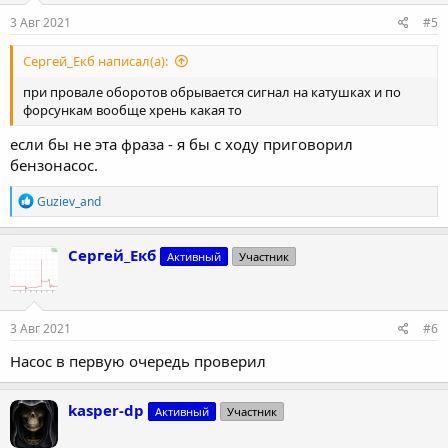
3 Авг 2021
#5
Сергей_Екб написал(а):
при провале оборотов обрывается сигнал на катушках и по
форсункам вообще хрень какая то
если бы не эта фраза - я бы с ходу приговорил
бензонасос.
Р
Guziev_and
е
а
к
Сергей_Екб
Активный
Участник
ц
и
и
:
3 Авг 2021
#6
Насос в первую очередь проверил
kasper-dp
Активный
Участник