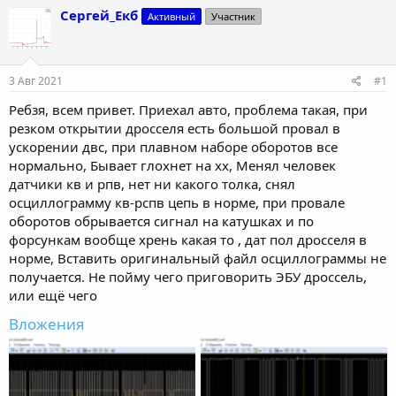
т
т
Сергей_Екб
Активный
Участник
о
а
р
н
т
а
е
ч
3 Авг 2021
#1
м
а
ы
л
Ребзя, всем привет. Приехал авто, проблема такая, при
а
резком открытии дросселя есть большой провал в
ускорении двс, при плавном наборе оборотов все
нормально, Бывает глохнет на хх, Менял человек
датчики кв и рпв, нет ни какого толка, снял
осциллограмму кв-рспв цепь в норме, при провале
оборотов обрывается сигнал на катушках и по
форсункам вообще хрень какая то , дат пол дросселя в
норме, Вставить оригинальный файл осциллограммы не
получается. Не пойму чего приговорить ЭБУ дроссель,
или ещё чего
Вложения