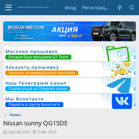
Вход
Регистрация
Магазин прошивок
Готовая база прошивок GT-Team
Заказать прошивку
Заказать индивидульную прошивку
Наш Телеграмм канал
Подписаться на Telegram канал
Мы Вконтакте
Перейти в группу Вконтакте
Nissan
Nissan sunny QG15DE
А
Д
Сергей_Екб
3 Авг 2021
в
а