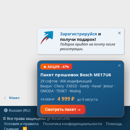
Зарегистрируйся
и
получи подарок!
Подарок придёт на почту после
регистрации.
🔥 АКЦИЯ −67%
Пакет прошивок Bosch ME17U6
29 софтов · 406 модификаций
Baojun · Chery · EXEED · Geely · Haval · Jetour ·
OMODA · TENET · Wuling
Nissan
4 999 ₽
15 000 ₽
до 9 августа
Смотреть пакет →
Russian (RU)
© Все права защищены
gt-forum.info
Условия и правила
Политика конфиденциальности
Помощь
Главная
R