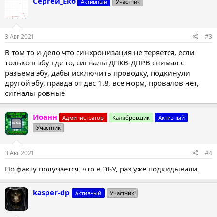
Сергей_Екб
Активный
Участник
3 Авг 2021
#3
В том то и дело что синхронизация не теряется, если
только в эбу где то, сигналы ДПКВ-ДПРВ снимал с
разъема эбу, дабы исключить проводку, подкинули
другой эбу, правда от двс 1.8, все норм, провалов нет,
сигналы ровные
Иоанн
Администратор
Калибровщик
Активный
Участник
3 Авг 2021
#4
По факту получается, что в ЭБУ, раз уже подкидывали.
kasper-dp
Активный
Участник