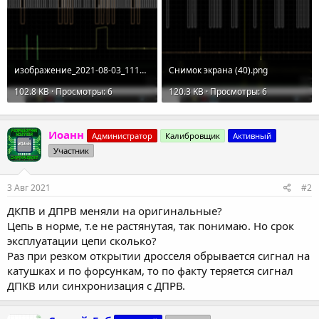
изображение_2021-08-03_111903.png
Снимок экрана (40).png
102.8 KB · Просмотры: 6
120.3 KB · Просмотры: 6
Иоанн
Администратор
Калибровщик
Активный
Участник
3 Авг 2021
#2
ДКПВ и ДПРВ меняли на оригинальные?
Цепь в норме, т.е не растянутая, так понимаю. Но срок
эксплуатации цепи сколько?
Раз при резком открытии дросселя обрывается сигнал на
катушках и по форсункам, то по факту теряется сигнал
ДПКВ или синхронизация с ДПРВ.