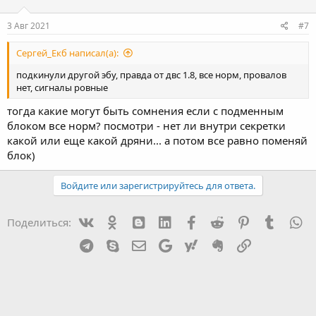
3 Авг 2021
#7
Сергей_Екб написал(а):
подкинули другой эбу, правда от двс 1.8, все норм, провалов
нет, сигналы ровные
тогда какие могут быть сомнения если с подменным
блоком все норм? посмотри - нет ли внутри секретки
какой или еще какой дряни... а потом все равно поменяй
блок)
Войдите или зарегистрируйтесь для ответа.
Vk
Ok
mes_blogger
Linked In
Facebook
Reddit
Pinterest
Tumblr
W
Поделиться:
Telegram
Skype
Эл. почта
Google
Yahoo
Evernote
Ссылка