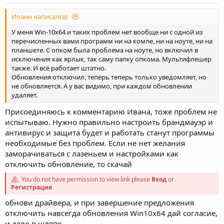
Иоанн написал(а):
У меня Win-10х64 и таких проблем нет вообще ни с одной из
перечисленных вами программ ни на компе, ни на ноуте, ни на
планшете. С опком была проблема на ноуте, но включил в
исключения как ярлык, так саму папку опкома. Мультифлешер
также. И всё работает штатно.
Обновления отключил, теперь теперь только уведомляет, но
не обновляется. А у вас видимо, при каждом обновлении
удаляет.
Присоединяюсь к комментарию Ивана, тоже проблем не
испытываю. Нужно правильно настроить брандмауэр и
антивирус и защита будет и работать станут программы
необходимые без проблем. Если не нет желания
заморачиваться с лазеньем и настройками как
отключить обновление, то скачай
You do not have permission to view link please
Вход
or
Регистрация
обнови драйвера, и при завершение предложения
отключить навсегда обновления Win10x64 дай согласие,
и дело в шляпе.