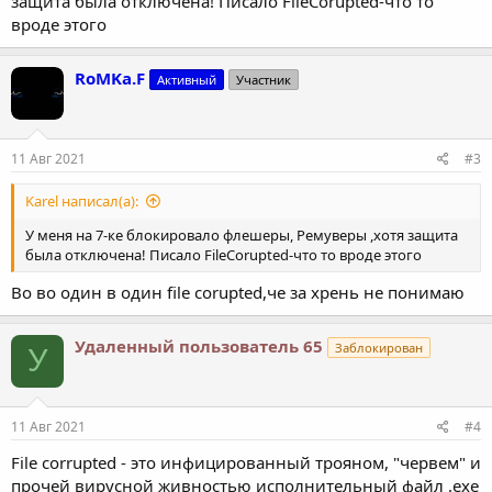
защита была отключена! Писало FileCorupted-что то
вроде этого
RoMKa.F
Активный
Участник
11 Авг 2021
#3
Karel написал(а):
У меня на 7-ке блокировало флешеры, Ремуверы ,хотя защита
была отключена! Писало FileCorupted-что то вроде этого
Во во один в один file corupted,че за хрень не понимаю
Удаленный пользователь 65
Заблокирован
У
11 Авг 2021
#4
File corrupted - это инфицированный трояном, "червем" и
прочей вирусной живностью исполнительный файл .еxe