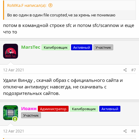
RoMKa.F написал(а):
Во во один в один file corupted,че за хрень не понимаю
потом в командной строке sfc и потом sfc/scannow и еще
что то
MarsTec
Калибровщик
Активный
Участник
12 Авг 2021
#7
Удали Винду , скачай образ с официального сайта и
отключи антивирус навсегда, не скачивать с
подозрительных сайтов.
Иоанн
Администратор
Калибровщик
Активный
Участник
12 Авг 2021
#8