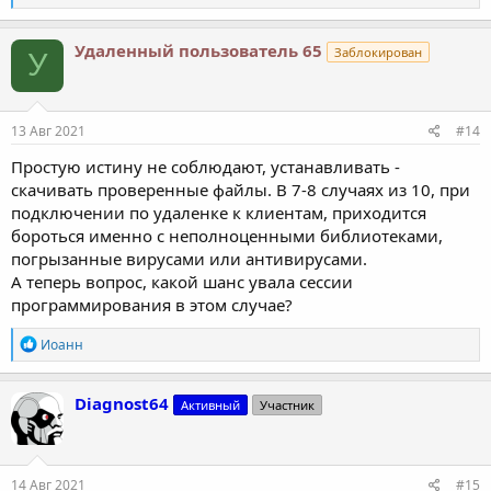
е
а
к
Удаленный пользователь 65
Заблокирован
У
ц
и
и
:
13 Авг 2021
#14
Простую истину не соблюдают, устанавливать -
скачивать проверенные файлы. В 7-8 случаях из 10, при
подключении по удаленке к клиентам, приходится
бороться именно с неполноценными библиотеками,
погрызанные вирусами или антивирусами.
А теперь вопрос, какой шанс увала сессии
программирования в этом случае?
Р
Иоанн
е
а
к
Diagnost64
Активный
Участник
ц
и
и
:
14 Авг 2021
#15