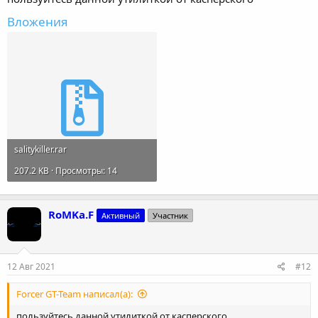
Вложения
salitykiller.rar
207.2 KB · Просмотры: 14
RoMKa.F
Активный
Участник
12 Авг 2021
#12
Forcer GT-Team написал(а):
пользуйтесь данной утилиткой от касперского