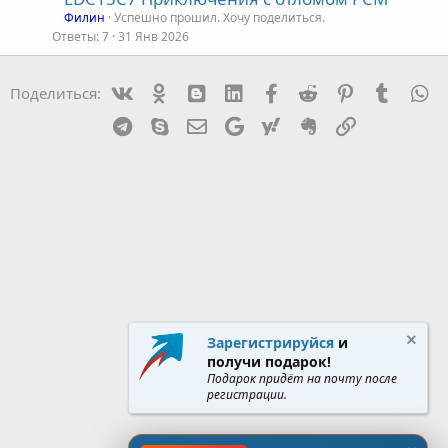
Филин
Успешно прошил. Хочу поделиться.
Ответы
7
31 Янв 2026
Vk
Ok
mes_blogger
Linked In
Facebook
Reddit
Pinterest
Tumblr
W
Поделиться:
Telegram
Skype
Эл. почта
Google
Yahoo
Evernote
Ссылка
Зарегистрируйся
и
получи подарок!
Подарок придёт на почту после
регистрации.