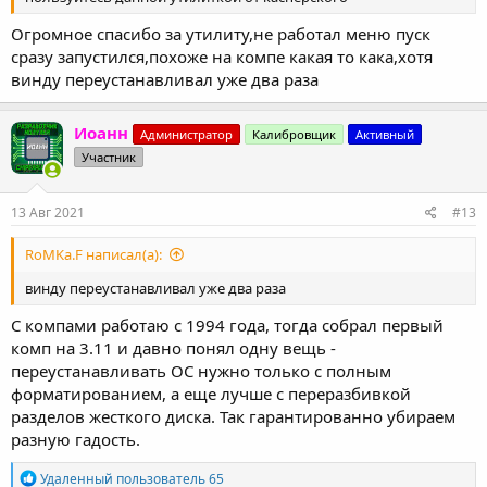
Огромное спасибо за утилиту,не работал меню пуск
сразу запустился,похоже на компе какая то кака,хотя
винду переустанавливал уже два раза
Иоанн
Администратор
Калибровщик
Активный
Участник
13 Авг 2021
#13
RoMKa.F написал(а):
винду переустанавливал уже два раза
С компами работаю с 1994 года, тогда собрал первый
комп на 3.11 и давно понял одну вещь -
переустанавливать ОС нужно только с полным
форматированием, а еще лучше с переразбивкой
разделов жесткого диска. Так гарантированно убираем
разную гадость.
Р
Удаленный пользователь 65