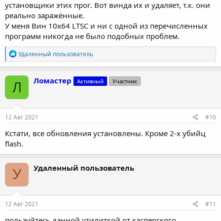
установщики этих прог. Вот винда их и удаляет, т.к. они
реально заражённые.
У меня Вин 10x64 LTSC и ни с одной из перечисленных
программ никогда не было подобных проблем.
Р
Удаленный пользователь
е
а
к
Ломастер
Активный
Участник
Л
ц
и
и
:
12 Авг 2021
#10
Кстати, все обновления установлены. Кроме 2-х убийц
flash.
Удаленный пользователь
У
12 Авг 2021
#11
пользуйтесь данной утилиткой от касперского