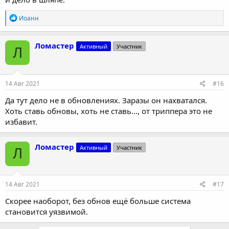
Р
Иоанн
е
а
к
Ломастер
Активный
Участник
Л
ц
и
и
:
14 Авг 2021
#16
Да тут дело не в обновлениях. Заразы он нахватался.
Хоть ставь обновы, хоть не ставь..., от триппера это не
избавит.
Ломастер
Активный
Участник
Л
14 Авг 2021
#17
Скорее наоборот, без обнов ещё больше система
становится уязвимой.