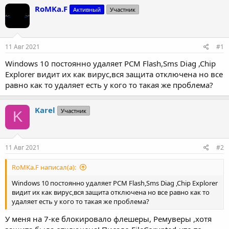
т
т
RoMKa.F
Активный
Участник
о
а
р
н
т
а
е
ч
11 Авг 2021
#1
м
а
ы
л
Windows 10 постоянно удаляет PCM Flash,Sms Diag ,Chip
а
Explorer видит их как вирус,вся защита отключена но все
равно как то удаляет есть у кого то такая же проблема?
Karel
Участник
K
11 Авг 2021
#2
RoMKa.F написал(а):
Windows 10 постоянно удаляет PCM Flash,Sms Diag ,Chip Explorer
видит их как вирус,вся защита отключена но все равно как то
удаляет есть у кого то такая же проблема?
У меня на 7-ке блокировало флешеры, Ремуверы ,хотя