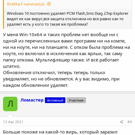
RoMKa.F написал(а):
Windows 10 постоянно удаляет PCM Flash,Sms Diag ,Chip Explorer
видит их как вирус,вся защита отключена но все равно как то
удаляет есть у кого то такая же проблема?
У меня Win-10х64 и таких проблем нет вообще ни с
одной из перечисленных вами программ ни на компе,
ни на ноуте, ни на планшете. С опком была проблема на
ноуте, но включил в исключения как ярлык, так саму
папку опкома. Мультифлешер также. И всё работает
штатно.
Обновления отключил, теперь теперь только
уведомляет, но не обновляется. А у вас видимо, при
каждом обновлении удаляет.
Ломастер
Активный
Участник
Л
12 Авг 2021
#9
Больше похоже на какой-то вирь, который заразил