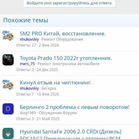
Войдите или зарегистрируйтесь для ответа.
Похожие темы
SM2 PRO Китай, восстановление.
Vnukovskiy
Ремонт Оборудования
Ответы
27
2 Фев 2026
Toyota Prado 150 2022г утопленник.
mers_75
Ремонт Электроники автомобиля
Ответы
2
24 Дек 2025
Кинул отзыв на чиптюнинг.
Vnukovskiy
Беседка
Ответы
7
10 Фев 2026
Берлинго 2 проблема с левым поворотом!
D
diag1989
Обсуждения Форума
Ответы
3
21 Май 2025
Hyundai SantaFe 2006 2.0 CRDi (Дизель)
EDC15C7 Приключения с отломом PCM