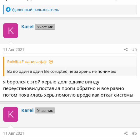
Р
Удаленный пользователь
е
а
к
Karel
Участник
K
ц
и
и
:
11 Авг 2021
#5
RoMKa.F написал(а):
Во во один в один file corupted,че за хрень не понимаю
я боролся с этой херью долго,даже винду
переустановил,поставил проги обратно и все равно
потом появилась херь,помогло вроде как откат системы
Karel
Участник
K
11 Авг 2021
#6