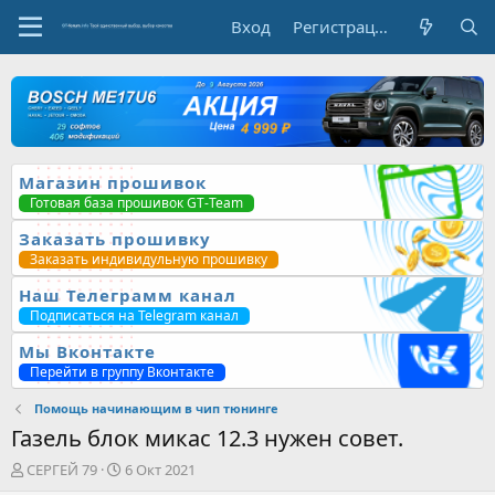
Вход
Регистрация
Магазин прошивок
Готовая база прошивок GT-Team
Заказать прошивку
Заказать индивидульную прошивку
Наш Телеграмм канал
Подписаться на Telegram канал
Мы Вконтакте
Перейти в группу Вконтакте
Помощь начинающим в чип тюнинге
Газель блок микас 12.3 нужен совет.
А
Д
СЕРГЕЙ 79
6 Окт 2021
в
а