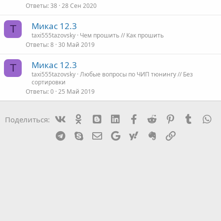
Ответы
38
28 Сен 2020
Микас 12.3
T
taxi555tazovsky
Чем прошить // Как прошить
Ответы
8
30 Май 2019
Микас 12.3
T
taxi555tazovsky
Любые вопросы по ЧИП тюнингу // Без
сортировки
Ответы
0
25 Май 2019
Vk
Ok
mes_blogger
Linked In
Facebook
Reddit
Pinterest
Tumblr
W
Поделиться:
Telegram
Skype
Эл. почта
Google
Yahoo
Evernote
Ссылка