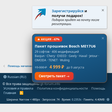
Зарегистрируйся
и
получи подарок!
Подарок придёт на почту после
регистрации.
🔥 АКЦИЯ −67%
Пакет прошивок Bosch ME17U6
29 софтов · 406 модификаций
Baojun · Chery · EXEED · Geely · Haval · Jetour ·
OMODA · TENET · Wuling
Помощь начинающим в чип тюнинге
4 999 ₽
15 000 ₽
до 9 августа
Смотреть пакет →
Russian (RU)
© Все права защищены
gt-forum.info
Условия и правила
Политика конфиденциальности
Помощь
Главная
R
S
Ширина
Запросов
74
Время
0.2353s
Память
4.40MB
S