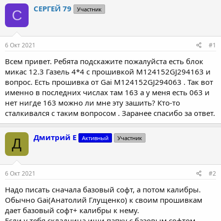
т
т
СЕРГЕЙ 79
Участник
С
о
а
р
н
т
а
е
ч
6 Окт 2021
#1
м
а
ы
л
Всем привет. Ребята подскажите пожалуйста есть блок
а
микас 12.3 Газель 4*4 с прошивкой М124152GJ294163 и
вопрос. Есть прошивка от Gai М124152GJ294063 . Так вот
именно в последних числах там 163 а у меня есть 063 и
нет нигде 163 можно ли мне эту зашить? Кто-то
сталкивался с таким вопросом . Заранее спасибо за ответ.
Дмитрий Е
Активный
Участник
Д
6 Окт 2021
#2
Надо писать сначала базовый софт, а потом калибры.
Обычно Gai(Анатолий Глущенко) к своим прошивкам
дает базовый софт+ калибры к нему.
Если у тебя складчина ищи папку с базовым софтом.