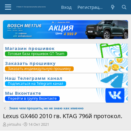
Вход
Регистрация
Магазин прошивок
Готовая база прошивок GT-Team
Заказать прошивку
Заказать индивидульную прошивку
Наш Телеграмм канал
Подписаться на Telegram канал
Мы Вконтакте
Перейти в группу Вконтакте
Знаю чем прошить, но не знаю как именно
Lexus GX460 2010 гв. KTAG 796й протокол.
А
Д
yirtsuhs
14 Окт 2021
в
а