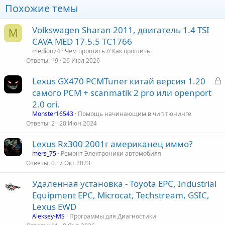
Похожие темы
Volkswagen Sharan 2011, двигатель 1.4 TSI
M
CAVA MED 17.5.5 TC1766
medion74
Чем прошить // Как прошить
Ответы
19
26 Июл 2026
З
Lexus GX470 PCMTuner китай версия 1.20
а
самого PCM + scanmatik 2 pro или openport
к
2.0 ori.
р
Monster16543
Помощь начинающим в чип тюнинге
Ответы
2
20 Июн 2024
т
Lexus Rx300 2001г американец иммо?
а
mers_75
Ремонт Электроники автомобиля
Ответы
0
7 Окт 2023
Удаленная установка - Toyota EPC, Industrial
Equipment EPC, Microcat, Techstream, GSIC,
Lexus EWD
Aleksey-MS
Программы для Диагностики