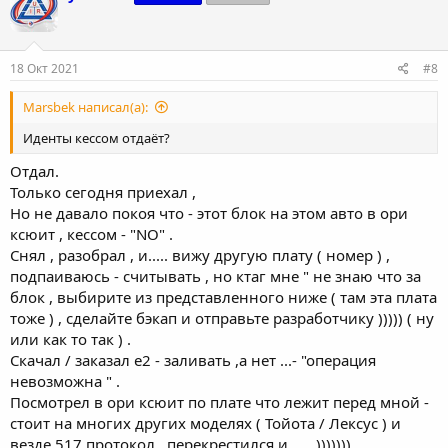
18 Окт 2021
#8
Marsbek написал(а):
Иденты кессом отдаёт?
Отдал.
Только сегодня приехал ,
Но не давало покоя что - этот блок на этом авто в ори
ксюит , кессом - "NO" .
Снял , разобрал , и..... вижу другую плату ( номер ) ,
подпаиваюсь - считывать , но ктаг мне " не знаю что за
блок , выбирите из представленного ниже ( там эта плата
тоже ) , сделайте бэкап и отправьте разработчику ))))) ( ну
или как то так ) .
Скачал / заказал е2 - заливать ,а нет ...- "операция
невозможна " .
Посмотрел в ори ксюит по плате что лежит перед мной -
стоит на многих других моделях ( Тойота / Лексус ) и
везде 517 протокол , перекрестился и ..... )))))))