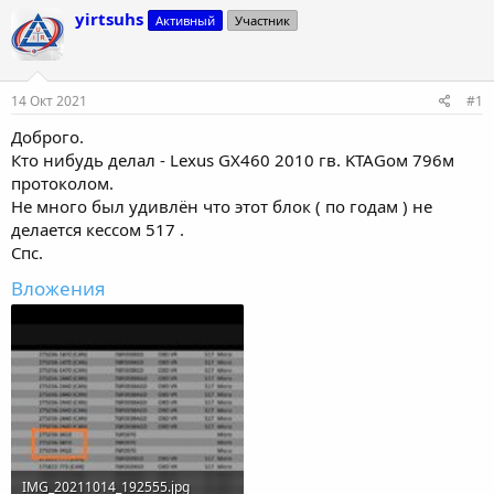
т
т
yirtsuhs
Активный
Участник
о
а
р
н
т
а
е
ч
14 Окт 2021
#1
м
а
ы
л
Доброго.
а
Кто нибудь делал - Lexus GX460 2010 гв. KTAGом 796м
протоколом.
Не много был удивлён что этот блок ( по годам ) не
делается кессом 517 .
Спс.
Вложения
IMG_20211014_192555.jpg