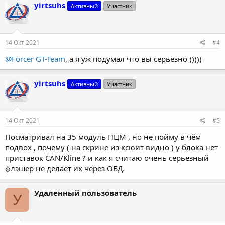
yirtsuhs
Активный
Участник
14 Окт 2021
#4
@Forcer GT-Team
, а я уж подумал что вы серьезно )))))
yirtsuhs
Активный
Участник
14 Окт 2021
#5
Посматривал на 35 модуль ПЦМ , но не пойму в чём
подвох , почему ( на скрине из ксюит видно ) у блока нет
приставок CAN/Kline ? и как я считаю очень серьезный
флэшер не делает их через ОБД.
Удаленный пользователь
У