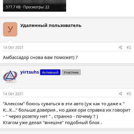
577.7 KB · Просмотры: 22
Удаленный пользователь
У
14 Окт 2021
#2
Амбассадор снова вам поможет) ?
yirtsuhs
Активный
Участник
14 Окт 2021
#3
"Алексом" боюсь суваться в эти авто (уж как то даже к "
К...К..." больше доверия , но даже ори справка их говорит
- " через розетку нет " , странно - почему ? )
Ктагом уже делал "внешне" подобный блок .