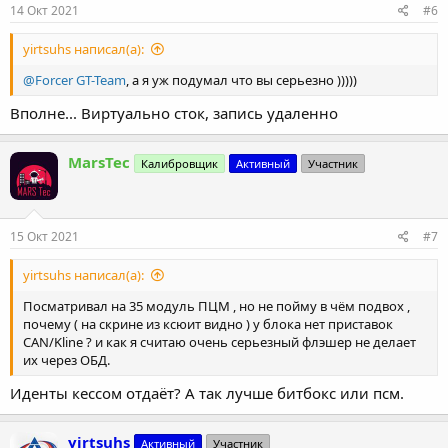
14 Окт 2021
#6
yirtsuhs написал(а):
@Forcer GT-Team
, а я уж подумал что вы серьезно )))))
Вполне... Виртуально сток, запись удаленно
MarsTec
Калибровщик
Активный
Участник
15 Окт 2021
#7
yirtsuhs написал(а):
Посматривал на 35 модуль ПЦМ , но не пойму в чём подвох ,
почему ( на скрине из ксюит видно ) у блока нет приставок
CAN/Kline ? и как я считаю очень серьезный флэшер не делает
их через ОБД.
Иденты кессом отдаёт? А так лучше битбокс или псм.
yirtsuhs
Активный
Участник