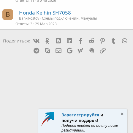
Ответы
11
8 Янв 2026
Honda Keihin SH7058
B
BankiRostov
Схемы подключений, Мануалы
Ответы
3
29 Мар 2023
Vk
Ok
mes_blogger
Linked In
Facebook
Reddit
Pinterest
Tumblr
W
Поделиться:
Telegram
Skype
Эл. почта
Google
Yahoo
Evernote
Ссылка
Зарегистрируйся
и
получи подарок!
Подарок придёт на почту после
регистрации.