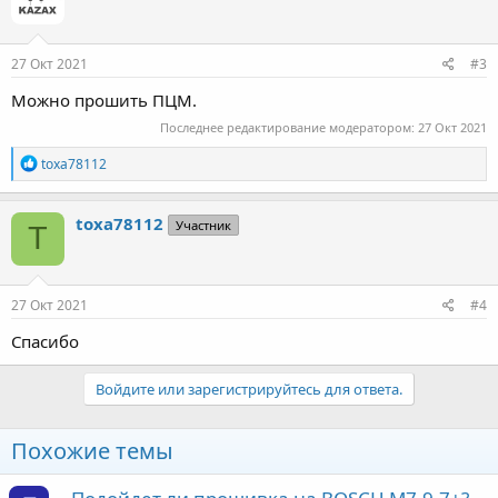
и
и
:
27 Окт 2021
#3
Можно прошить ПЦМ.
Последнее редактирование модератором:
27 Окт 2021
Р
toxa78112
е
а
к
toxa78112
Участник
T
ц
и
и
:
27 Окт 2021
#4
Спасибо
Войдите или зарегистрируйтесь для ответа.
Похожие темы