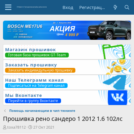
Вход
Регистрация
Магазин прошивок
Готовая база прошивок GT-Team
Заказать прошивку
Заказать индивидульную прошивку
Наш Телеграмм канал
Подписаться на Telegram канал
Мы Вконтакте
Перейти в группу Вконтакте
Помощь начинающим в чип тюнинге
Прошивка рено сандеро 1 2012 1.6 102лс
А
Д
toxa78112
27 Окт 2021
в
а