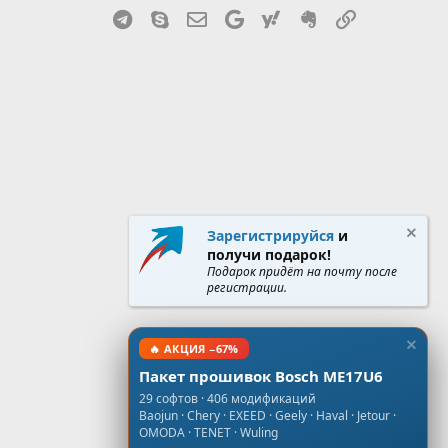
Telegram
Skype
Эл. почта
Google
Yahoo
Evernote
Ссылка
Зарегистрируйся
и
получи подарок!
Подарок придёт на почту после
регистрации.
🔥 АКЦИЯ −67%
Пакет прошивок Bosch ME17U6
29 софтов · 406 модификаций
Baojun · Chery · EXEED · Geely · Haval · Jetour ·
OMODA · TENET · Wuling