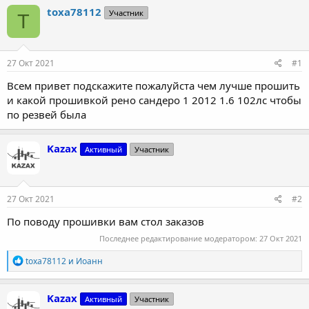
т
т
toxa78112
Участник
T
о
а
р
н
т
а
е
ч
27 Окт 2021
#1
м
а
ы
л
Всем привет подскажите пожалуйста чем лучше прошить
а
и какой прошивкой рено сандеро 1 2012 1.6 102лс чтобы
по резвей была
Kazax
Активный
Участник
27 Окт 2021
#2
По поводу прошивки вам стол заказов
Последнее редактирование модератором:
27 Окт 2021
Р
toxa78112
и
Иоанн
е
а
к
Kazax
Активный
Участник
ц