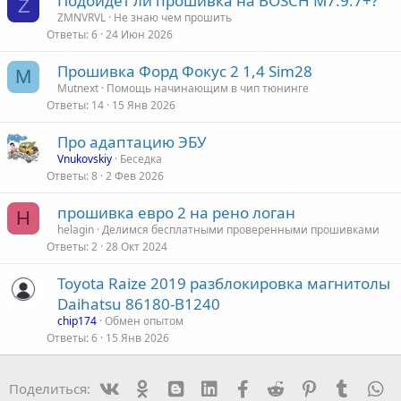
Подойдет ли прошивка на BOSCH M7.9.7+?
Z
ZMNVRVL
Не знаю чем прошить
Ответы
6
24 Июн 2026
Прошивка Форд Фокус 2 1,4 Sim28
M
Mutnext
Помощь начинающим в чип тюнинге
Ответы
14
15 Янв 2026
Про адаптацию ЭБУ
Vnukovskiy
Беседка
Ответы
8
2 Фев 2026
прошивка евро 2 на рено логан
H
helagin
Делимся бесплатными проверенными прошивками
Ответы
2
28 Окт 2024
Toyota Raize 2019 разблокировка магнитолы
Daihatsu 86180-B1240
chip174
Обмен опытом
Ответы
6
15 Янв 2026
Vk
Ok
mes_blogger
Linked In
Facebook
Reddit
Pinterest
Tumblr
W
Поделиться: