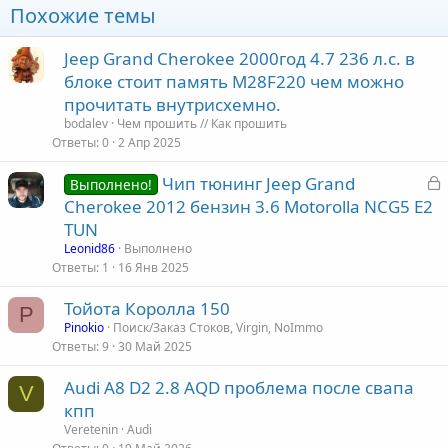
Похожие темы
Jeep Grand Cherokee 2000год 4.7 236 л.с. в
блоке стоит память M28F220 чем можно
прочитать внутрисхемно.
bodalev
Чем прошить // Как прошить
Ответы
0
2 Апр 2025
З
Чип тюнинг Jeep Grand
Выполнено!
а
Cherokee 2012 бензин 3.6 Motorolla NCG5 E2
к
TUN
р
Leonid86
Выполнено
Ответы
1
16 Янв 2025
т
Тойота Королла 150
а
P
Pinokio
Поиск/Заказ Стоков, Virgin, NoImmo
Ответы
9
30 Май 2025
Audi A8 D2 2.8 AQD проблема после свапа
V
кпп
Veretenin
Audi