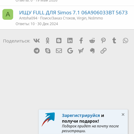
Ответы
0
19 Май 2026
ИЩУ FULL ДЛЯ Simos 7.1 06A906033BT 5673
A
Antoha094
Поиск/Заказ Стоков, Virgin, NoImmo
Ответы
10
30 Дек 2024
Vk
Ok
mes_blogger
Linked In
Facebook
Reddit
Pinterest
Tumblr
W
Поделиться:
Telegram
Skype
Эл. почта
Google
Yahoo
Evernote
Ссылка
Зарегистрируйся
и
получи подарок!
Подарок придёт на почту после
регистрации.