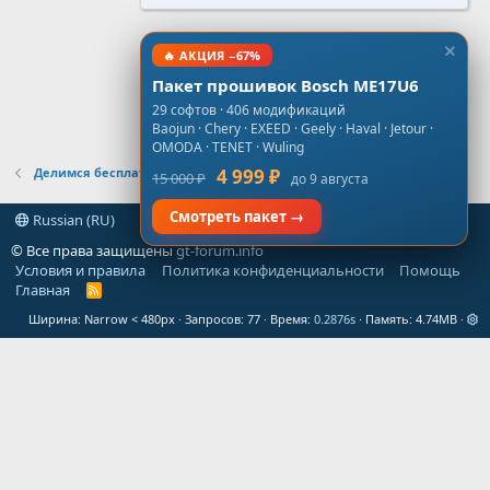
🔥 АКЦИЯ −67%
Пакет прошивок Bosch ME17U6
29 софтов · 406 модификаций
Baojun · Chery · EXEED · Geely · Haval · Jetour ·
OMODA · TENET · Wuling
Делимся бесплатными проверенными прошивками
4 999 ₽
15 000 ₽
до 9 августа
Смотреть пакет →
Russian (RU)
© Все права защищены
gt-forum.info
Условия и правила
Политика конфиденциальности
Помощь
Главная
R
S
Ширина
Запросов
77
Время
0.2876s
Память
4.74MB
S