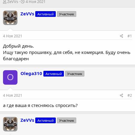
А
Д
ZeVVs
4 Ноя 2021
в
а
т
т
ZeVVs
Активный
Участник
о
а
р
н
т
а
е
ч
4 Ноя 2021
#1
м
а
ы
л
Добрый день.
а
Ищу такую прошивку, для себя, не комерция. Буду очень
благодарен
Olega310
Активный
Участник
O
4 Ноя 2021
#2
а где ваша я стесняюсь спросить?
ZeVVs
Активный
Участник