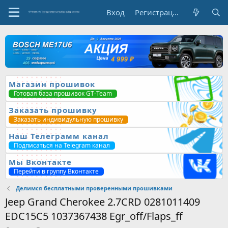
Вход
Регистрация
Магазин прошивок
Готовая база прошивок GT-Team
Заказать прошивку
Заказать индивидульную прошивку
Наш Телеграмм канал
Подписаться на Telegram канал
Мы Вконтакте
Перейти в группу Вконтакте
Делимся бесплатными проверенными прошивками
Jeep Grand Cherokee 2.7CRD 0281011409
EDC15C5 1037367438 Egr_off/Flaps_ff