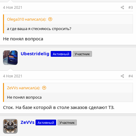
4 Ноя 2021
#3
Olega310 написал(а):
а где ваша я стесняюсь спросить?
Не понял вопроса
Ubestridelig
Активный
Участник
4 Ноя 2021
#4
ZeVVs написал(а):
Не понял вопроса
Сток. На базе которой в столе заказов сделают ТЗ.
ZeVVs
Активный
Участник