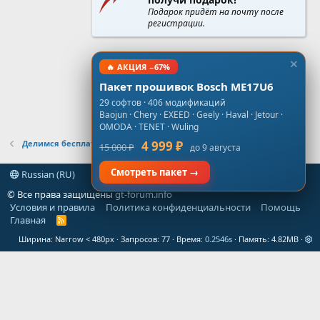
Подарок придёт на почту после
регистрации.
🔥 АКЦИЯ −67%
Пакет прошивок Bosch ME17U6
29 софтов · 406 модификаций
Baojun · Chery · EXEED · Geely · Haval · Jetour ·
OMODA · TENET · Wuling
Делимся бесплатными проверенными прошивками
4 999 ₽
15 000 ₽
до 9 августа
Смотреть пакет →
Russian (RU)
© Все права защищены
gt-forum.info
Условия и правила
Политика конфиденциальности
Помощь
Главная
R
S
Ширина
Запросов
77
Время
0.2546s
Память
4.82MB
S