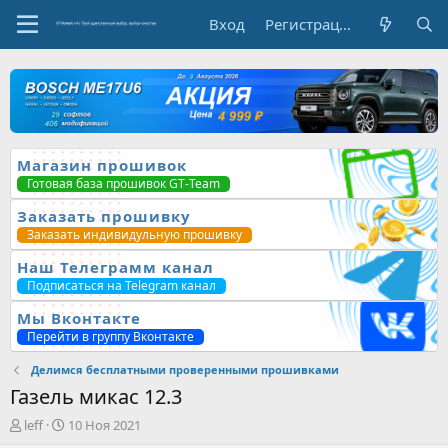
Вход
Регистрация
Магазин прошивок
Готовая база прошивок GT-Team
Заказать прошивку
Заказать индивидульную прошивку
Наш Телеграмм канал
Подписаться на Telegram канал
Мы Вконтакте
Перейти в группу Вконтакте
Делимся бесплатными проверенными прошивками
Газель микас 12.3
А
Д
leff
10 Ноя 2021
в
а