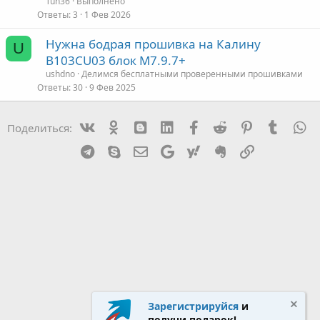
Tun36
Выполнено
р
Ответы
3
1 Фев 2026
Нужна бодрая прошивка на Калину
т
U
B103CU03 блок M7.9.7+
а
ushdno
Делимся бесплатными проверенными прошивками
Ответы
30
9 Фев 2025
Vk
Ok
mes_blogger
Linked In
Facebook
Reddit
Pinterest
Tumblr
W
Поделиться:
Telegram
Skype
Эл. почта
Google
Yahoo
Evernote
Ссылка
Зарегистрируйся
и
получи подарок!