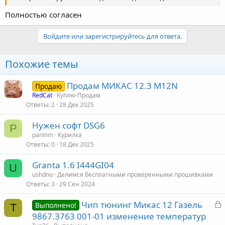
Полностью согласен
Войдите или зарегистрируйтесь для ответа.
Похожие темы
Продам МИКАС 12.3 М12N
Продаю
RedCat
Куплю-Продам
Ответы
2
28 Дек 2025
Нужен софт DSG6
P
paninm
Курилка
Ответы
0
18 Дек 2025
Granta 1.6 I444GI04
U
ushdno
Делимся бесплатными проверенными прошивками
Ответы
3
29 Сен 2024
З
Чип тюнинг Микас 12 Газель
Выполнено!
T
а
9867.3763 001-01 изменение температур
к