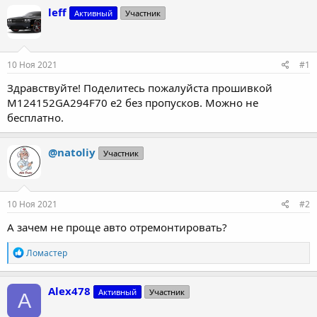
т
т
leff
Активный
Участник
о
а
р
н
т
а
е
ч
10 Ноя 2021
#1
м
а
ы
л
Здравствуйте! Поделитесь пожалуйста прошивкой
а
M124152GA294F70 е2 без пропусков. Можно не
бесплатно.
@natoliy
Участник
10 Ноя 2021
#2
А зачем не проще авто отремонтировать?
Р
Ломастер
е
а
к
Alex478
Активный
Участник
A
ц
и