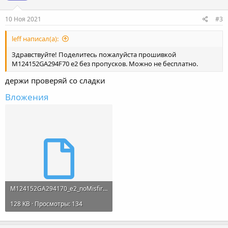
и
:
10 Ноя 2021
#3
leff написал(а):
Здравствуйте! Поделитесь пожалуйста прошивкой
M124152GA294F70 е2 без пропусков. Можно не бесплатно.
держи проверяй со сладки
Вложения
M124152GA294170_e2_noMisfire_Gai.bin
128 KB · Просмотры: 134