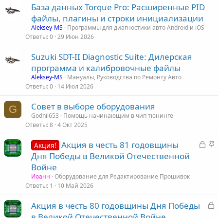
База данных Torque Pro: Расширенные PID
файлы, плагины и строки инициализации
Aleksey-MS
Программы для диагностики авто Android и iOS
Ответы
0
29 Июн 2026
Suzuki SDT-II Diagnostic Suite: Дилерская
программа и калибровочные файлы
Aleksey-MS
Мануалы, Руководства по Ремонту Авто
Ответы
0
14 Июл 2026
Совет в выборе оборудования
G
Godhil653
Помощь начинающим в чип тюнинге
Ответы
8
4 Окт 2025
З
З
Акция в честь 81 годовщины
Акция!
а
а
Дня Победы в Великой Отечественной
к
к
Войне
р
р
Иоанн
Оборудование для Редактирование Прошивок
ы
е
Ответы
1
10 Май 2026
т
п
З
Акция в честь 80 годовщины Дня Победы
а
л
а
е
в Великой Отечественной Войне