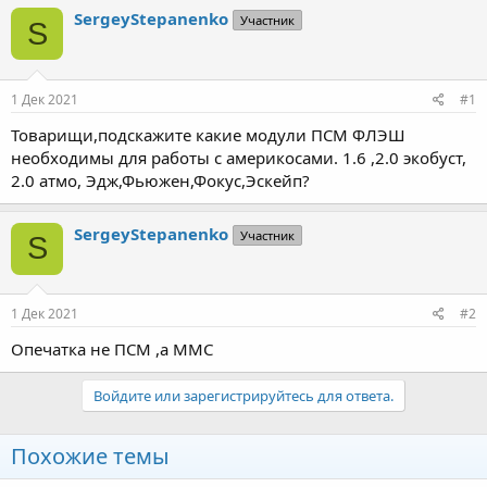
т
т
SergeyStepanenko
Участник
S
о
а
р
н
т
а
е
ч
1 Дек 2021
#1
м
а
ы
л
Товарищи,подскажите какие модули ПСМ ФЛЭШ
а
необходимы для работы с америкосами. 1.6 ,2.0 экобуст,
2.0 атмо, Эдж,Фьюжен,Фокус,Эскейп?
SergeyStepanenko
Участник
S
1 Дек 2021
#2
Опечатка не ПСМ ,а ММС
Войдите или зарегистрируйтесь для ответа.
Похожие темы