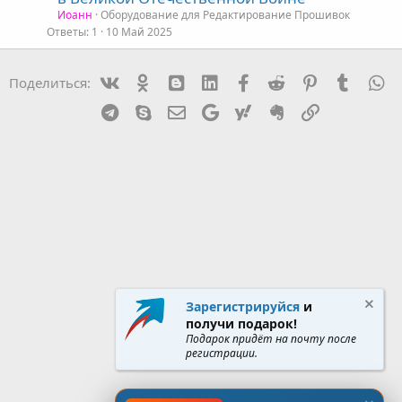
к
Иоанн
Оборудование для Редактирование Прошивок
р
о
Ответы
1
10 Май 2025
т
Vk
Ok
mes_blogger
Linked In
Facebook
Reddit
Pinterest
Tumblr
W
Поделиться:
а
Telegram
Skype
Эл. почта
Google
Yahoo
Evernote
Ссылка
Зарегистрируйся
и
получи подарок!
Подарок придёт на почту после
регистрации.