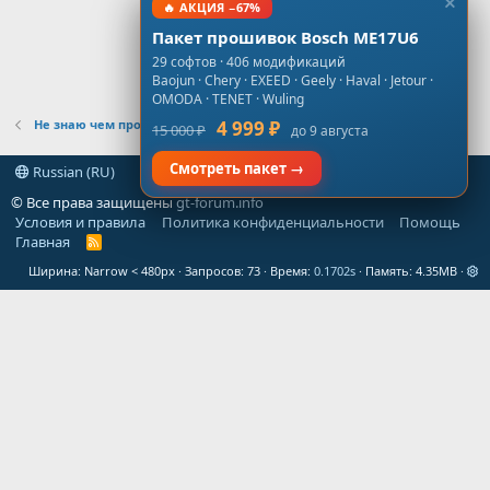
🔥 АКЦИЯ −67%
Пакет прошивок Bosch ME17U6
29 софтов · 406 модификаций
Baojun · Chery · EXEED · Geely · Haval · Jetour ·
OMODA · TENET · Wuling
Не знаю чем прошить
4 999 ₽
15 000 ₽
до 9 августа
Смотреть пакет →
Russian (RU)
© Все права защищены
gt-forum.info
Условия и правила
Политика конфиденциальности
Помощь
Главная
R
S
Ширина
Запросов
73
Время
0.1702s
Память
4.35MB
S