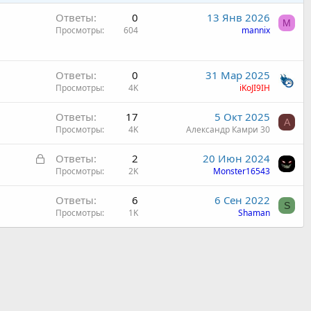
Ответы
0
13 Янв 2026
M
Просмотры
604
mannix
Ответы
0
31 Мар 2025
Просмотры
4K
iKoJI9IH
Ответы
17
5 Окт 2025
А
Просмотры
4K
Александр Камри 30
З
Ответы
2
20 Июн 2024
а
Просмотры
2K
Monster16543
к
Ответы
6
6 Сен 2022
р
S
Просмотры
1K
Shaman
ы
т
а