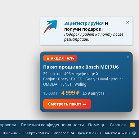
Зарегистрируйся
и
получи подарок!
Подарок придёт на почту после
регистрации.
🔥 АКЦИЯ −67%
Пакет прошивок Bosch ME17U6
29 софтов · 406 модификаций
Baojun · Chery · EXEED · Geely · Haval · Jetour ·
OMODA · TENET · Wuling
4 999 ₽
15 000 ₽
до 9 августа
Смотреть пакет →
 правила
Политика конфиденциальности
Помощь
Главная
R
S
Ширина
Запросов
74
Время
0.2306s
Память
4.57MB
S