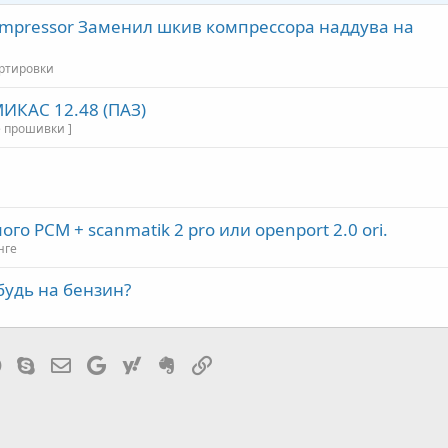
ompressor Заменил шкив компрессора наддува на
ортировки
ИКАС 12.48 (ПАЗ)
 прошивки ]
го PCM + scanmatik 2 pro или openport 2.0 ori.
нге
удь на бензин?
tsApp
Telegram
Skype
Эл. почта
Google
Yahoo
Evernote
Ссылка