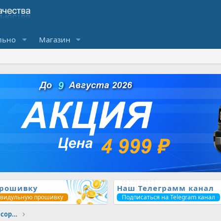
льно
Магазин
прошивку
Наш Телеграмм канал
ивидульную прошивку
Подписаться на Telegram канал
Любые вопросы по ЧИП тюнингу // Без сортировки