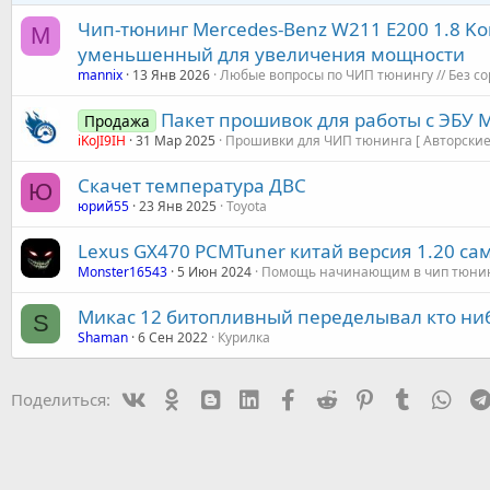
Чип-тюнинг Mercedes-Benz W211 E200 1.8 K
M
уменьшенный для увеличения мощности
mannix
13 Янв 2026
Любые вопросы по ЧИП тюнингу // Без с
Пакет прошивок для работы с ЭБУ М
Продажа
iKoJI9IH
31 Мар 2025
Прошивки для ЧИП тюнинга [ Авторские
Скачет температура ДВС
Ю
юрий55
23 Янв 2025
Toyota
Lexus GX470 PCMTuner китай версия 1.20 само
Monster16543
5 Июн 2024
Помощь начинающим в чип тюни
Микас 12 битопливный переделывал кто ниб
S
Shaman
6 Сен 2022
Курилка
Vk
Ok
mes_blogger
Linked In
Facebook
Reddit
Pinterest
Tumblr
Wha
Поделиться: