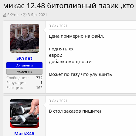
микас 12.48 битопливный пазик ,кто 
А
Д
SKYnet
3 Дек 2021
в
а
т
т
3 Дек 2021
о
а
цена примерно на файл.
р
н
т
а
е
ч
поднять хх
м
а
евро2
SKYnet
ы
л
добавка мощности
а
Активный
Участник
может по газу что улучшить
Сообщения
772
Репутация
1
Реакции
162
3 Дек 2021
В стол заказов пишите)
MarkX45