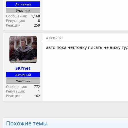
Активный
Участник
Сообщения
1,168
Репутация
8
Реакции
259
4 Дек 2021
авто пока нет,толку писать не вижу ту
SKYnet
Активный
Участник
Сообщения
772
Репутация
1
Реакции
162
Похожие темы