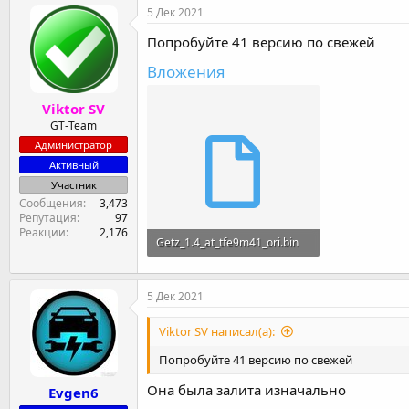
5 Дек 2021
Попробуйте 41 версию по свежей
Вложения
Viktor SV
GT-Team
Администратор
Активный
Участник
Сообщения
3,473
Репутация
97
Реакции
2,176
Getz_1.4_at_tfe9m41_ori.bin
512 KB · Просмотры: 8
5 Дек 2021
Viktor SV написал(а):
Попробуйте 41 версию по свежей
Она была залита изначально
Evgen6