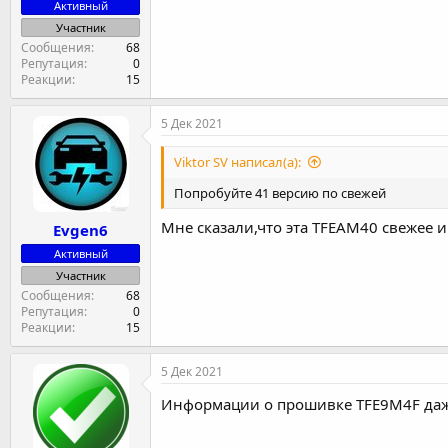
Активный
Участник
Сообщения
68
Репутация
0
Реакции
15
5 Дек 2021
Viktor SV написал(а):
Попробуйте 41 версию по свежей
Мне сказали,что эта TFEAM40 свежее и
Evgen6
Активный
Участник
Сообщения
68
Репутация
0
Реакции
15
5 Дек 2021
Информации о прошивке TFE9M4F даже