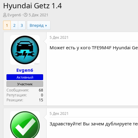
Hyundai Getz 1.4
А
Д
Evgen6
5 Дек 2021
в
а
1
2
3
Вперёд
т
т
о
а
р
н
5 Дек 2021
т
а
Может есть у кого TFE9M4F Hyundai Get
е
ч
м
а
ы
л
а
Evgen6
Активный
Участник
Сообщения
68
Репутация
0
Реакции
15
5 Дек 2021
Здравствуйте! Вы зачем дублируете те