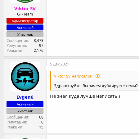
Viktor SV
GT-Team
Администратор
Активный
Участник
Сообщения
3,473
Репутация
97
Реакции
2,176
5 Дек 2021
Viktor SV написал(а):
Здравствуйте! Вы зачем дублируете темы? В
Не знал куда лучше написать )
Evgen6
Активный
Участник
Сообщения
68
Репутация
0
Реакции
15