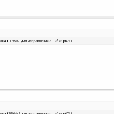
ужна TFE9M4F для исправления ошибки p0711
ужна TFE9M4F для исправления ошибки p0711