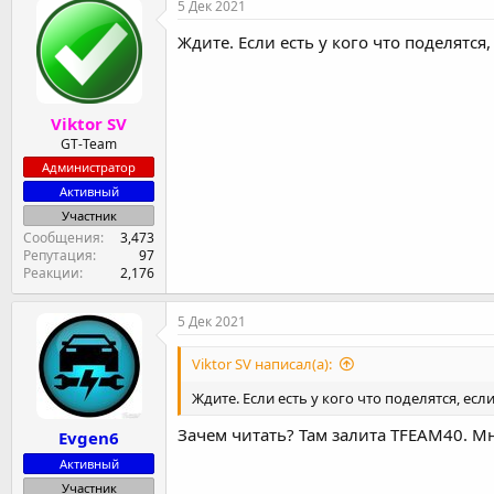
5 Дек 2021
Ждите. Если есть у кого что поделятся
Viktor SV
GT-Team
Администратор
Активный
Участник
Сообщения
3,473
Репутация
97
Реакции
2,176
5 Дек 2021
Viktor SV написал(а):
Ждите. Если есть у кого что поделятся, ес
Зачем читать? Там залита TFEAM40. 
Evgen6
Активный
Участник