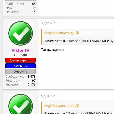
Сообщения
68
Репутация
0
Реакции
15
5 Дек 2021
Evgen6 написал(а):
Зачем читать? Там залита TFEAM40. Мне н
Тогда ждите
Viktor SV
GT-Team
Администратор
Активный
Участник
Сообщения
3,473
Репутация
97
Реакции
2,176
5 Дек 2021
Evgen6 написал(а):
Зачем читать? Там залита TFEAM40. Мне н