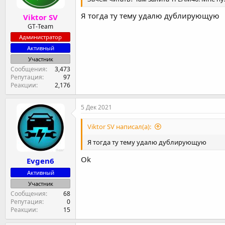
Я тогда ту тему удалю дублирующую
Viktor SV
GT-Team
Администратор
Активный
Участник
Сообщения
3,473
Репутация
97
Реакции
2,176
5 Дек 2021
Viktor SV написал(а):
Я тогда ту тему удалю дублирующую
Ok
Evgen6
Активный
Участник
Сообщения
68
Репутация
0
Реакции
15