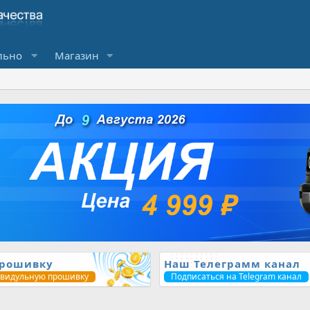
льно
Магазин
прошивку
Наш Телеграмм канал
ивидульную прошивку
Подписаться на Telegram канал