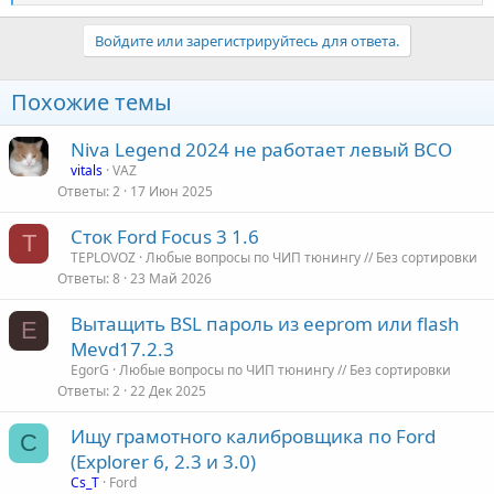
е
а
к
Войдите или зарегистрируйтесь для ответа.
ц
и
и
Похожие темы
:
Niva Legend 2024 не работает левый ВСО
vitals
VAZ
Ответы
2
17 Июн 2025
Сток Ford Focus 3 1.6
T
TEPLOVOZ
Любые вопросы по ЧИП тюнингу // Без сортировки
Ответы
8
23 Май 2026
Вытащить BSL пароль из eeprom или flash
E
Mevd17.2.3
EgorG
Любые вопросы по ЧИП тюнингу // Без сортировки
Ответы
2
22 Дек 2025
Ищу грамотного калибровщика по Ford
C
(Explorer 6, 2.3 и 3.0)
Cs_T
Ford