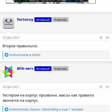
fortovuy
Активный
Участник
29 Дек 2021
#2
Второе правильно.
Р
Andrommeda
и
ZeVVs
е
а
к
Blik-serv
Активный
Участник
ц
и
и
:
29 Дек 2021
#3
Тестером на корпус прозвони, массы как правило
звонятся на корпус.
Р
Andrommeda
,
Иоанн
,
Ubestridelig
и ещё 1 человек