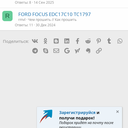
Ответы
8
14 Сен 2025
FORD FOCUS EDC17C10 TC1797
R
rmvl
Чем прошить // Как прошить
Ответы
11
30 Дек 2024
Vk
Ok
mes_blogger
Linked In
Facebook
Reddit
Pinterest
Tumblr
W
Поделиться:
Telegram
Skype
Эл. почта
Google
Yahoo
Evernote
Ссылка
Зарегистрируйся
и
получи подарок!
Подарок придёт на почту после
регистрации.