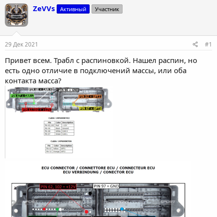
т
т
ZeVVs
Активный
Участник
о
а
р
н
т
а
е
ч
29 Дек 2021
#1
м
а
ы
л
Привет всем. Трабл с распиновкой. Нашел распин, но
а
есть одно отличие в подключений массы, или оба
контакта масса?