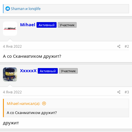
Р
Shaman
и
lonqlife
е
а
к
Mihael
Активный
Участник
ц
и
и
:
4 Янв 2022
#2
А со Сканматиком дружит?
XxxxxX
Активный
Участник
4 Янв 2022
#3
Mihael написал(а):
А со Сканматиком дружит?
дружит