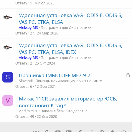
Ответы
1
4 Июл 2025
Удаленная установка VAG - ODIS-E, ODIS-S,
VAS PC, ETKA, ELSA
Aleksey-MS
Программы для Диагностики
Ответы
27
24 Мар 2026
Удаленная установка VAG - ODIS-E, ODIS-S,
VAS PC, ETKA, ELSA, iDEX
Aleksey-MS
Программы для Диагностики
Ответы
2
25 Окт 2024
З
Прошивка IMMO OFF ME7.9.7
S
а
Slavantii
Помощь начинающим в чип тюнинге
Ответы
6
12 Фев 2021
к
р
Микас 11CR завалил мотормастер ЮСБ,
V
восстановит K-tag?!
т
vladimir920
Завалил блок! Что делать?
а
Ответы
49
22 Дек 2020