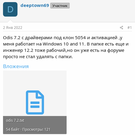
т
т
deeptown69
Участник
D
о
а
р
н
т
а
е
ч
2 Янв 2022
#1
м
а
ы
л
Odis 7.2 c драйверами под клон 5054 и активацией ,у
а
меня работает на Windows 10 and 11. В папке есть еще и
инженер 12.2 тоже рабочий,но он уже есть на форуме
просто не стал удалять с папки.
Вложения
odis 7.2.txt
54 байт · Просмотры: 121