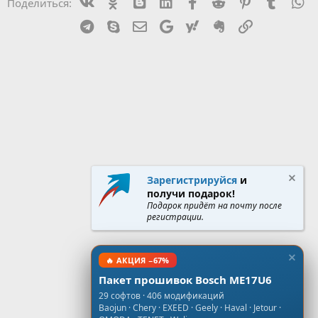
Vk
Ok
mes_blogger
Linked In
Facebook
Reddit
Pinterest
Tumblr
W
Поделиться:
Telegram
Skype
Эл. почта
Google
Yahoo
Evernote
Ссылка
Зарегистрируйся
и
получи подарок!
Подарок придёт на почту после
регистрации.
🔥 АКЦИЯ −67%
Пакет прошивок Bosch ME17U6
29 софтов · 406 модификаций
Baojun · Chery · EXEED · Geely · Haval · Jetour ·