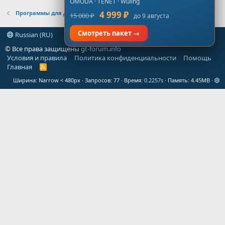
OMODA · TENET · Wuling
Программы для Диагностики
4 999 ₽
15 000 ₽
до 9 августа
Смотреть пакет →
Russian (RU)
© Все права защищены
gt-forum.info
Условия и правила
Политика конфиденциальности
Помощь
Главная
R
S
Ширина
Запросов
77
Время
0.2257s
Память
4.45MB
S