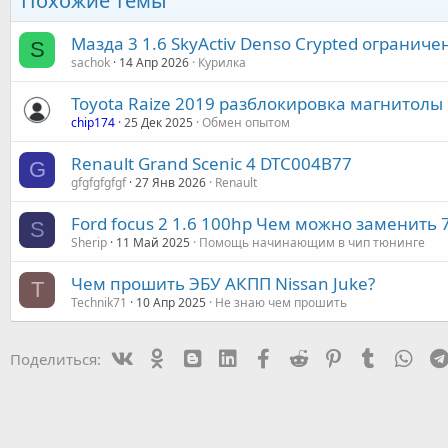
Похожие темы
Мазда 3 1.6 SkyActiv Denso Crypted огранич
S
sachok
14 Апр 2026
Курилка
Toyota Raize 2019 разблокировка магнитолы
chip174
25 Дек 2025
Обмен опытом
Renault Grand Scenic 4 DTC004B77
G
gfgfgfgfgf
27 Янв 2026
Renault
Ford focus 2 1.6 100hp Чем можно заменить
S
Sherip
11 Май 2025
Помощь начинающим в чип тюнинге
Чем прошить ЭБУ АКПП Nissan Juke?
T
Technik71
10 Апр 2025
Не знаю чем прошить
Vk
Ok
mes_blogger
Linked In
Facebook
Reddit
Pinterest
Tumblr
Wha
Поделиться: