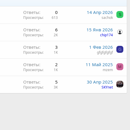
Ответы
0
14 Апр 2026
S
Просмотры
613
sachok
Ответы
6
15 Янв 2026
Просмотры
2K
chip174
Ответы
3
1 Фев 2026
G
Просмотры
1K
gfgfgfgfgf
Ответы
2
11 Май 2025
M
Просмотры
1K
mzem
Ответы
5
30 Апр 2025
Просмотры
3K
SKYnet