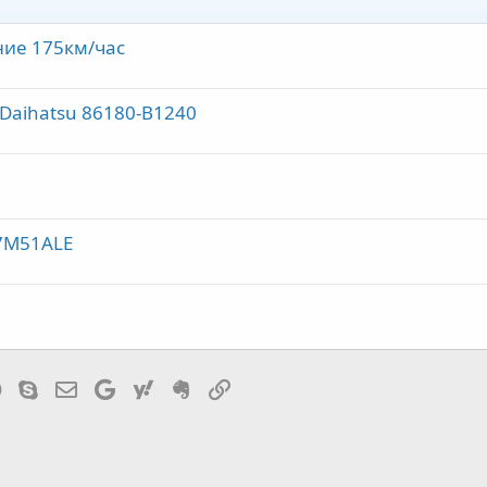
ение 175км/час
 Daihatsu 86180-B1240
 7M51ALE
tsApp
Telegram
Skype
Эл. почта
Google
Yahoo
Evernote
Ссылка