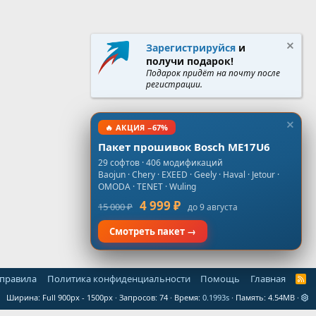
Зарегистрируйся
и
получи подарок!
Подарок придёт на почту после
регистрации.
🔥 АКЦИЯ −67%
Пакет прошивок Bosch ME17U6
29 софтов · 406 модификаций
Baojun · Chery · EXEED · Geely · Haval · Jetour ·
OMODA · TENET · Wuling
4 999 ₽
15 000 ₽
до 9 августа
Смотреть пакет →
 правила
Политика конфиденциальности
Помощь
Главная
R
S
Ширина
Запросов
74
Время
0.1993s
Память
4.54MB
S