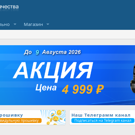
льно
Магазин
прошивку
Наш Телеграмм канал
ивидульную прошивку
Подписаться на Telegram канал