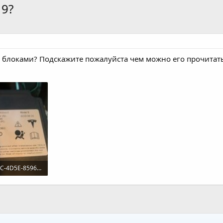
19?
ми блоками? Подскажите пожалуйста чем можно его прочитат
4599B001-740C-4D5E-8596-FE5D5791E9B8.jpeg
мотры: 29