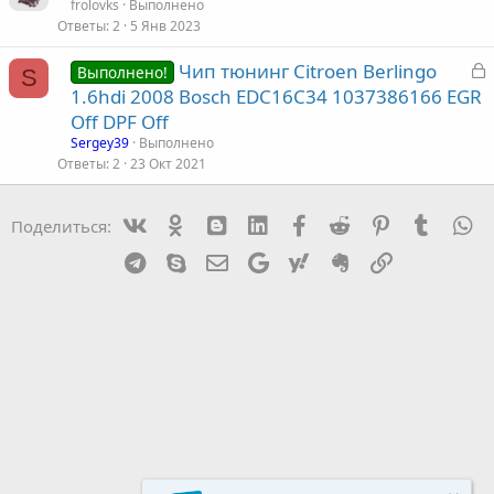
а
frolovks
Выполнено
а
Ответы
2
5 Янв 2023
к
р
З
Чип тюнинг Citroen Berlingo
Выполнено!
S
а
1.6hdi 2008 Bosch EDC16C34 1037386166 EGR
т
к
Off DPF Off
а
р
Sergey39
Выполнено
Ответы
2
23 Окт 2021
т
а
Vk
Ok
mes_blogger
Linked In
Facebook
Reddit
Pinterest
Tumblr
W
Поделиться:
Telegram
Skype
Эл. почта
Google
Yahoo
Evernote
Ссылка