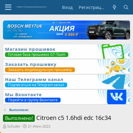
Вход
Регистрация
Магазин прошивок
Готовая база прошивок GT-Team
Заказать прошивку
Заказать индивидульную прошивку
Наш Телеграмм канал
Подписаться на Telegram канал
Мы Вконтакте
Перейти в группу Вконтакте
Выполнено
Citroen c5 1.6hdi edc 16c34
Выполнено!
А
Д
Schuler
21 Июн 2022
в
а