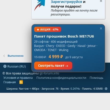
Зарегистрируйся
и
получи подарок!
Подарок придёт на почту после
регистрации.
🔥 АКЦИЯ −67%
Пакет прошивок Bosch ME17U6
29 софтов · 406 модификаций
Baojun · Chery · EXEED · Geely · Haval · Jetour ·
OMODA · TENET · Wuling
Выполнено
4 999 ₽
15 000 ₽
до 9 августа
Смотреть пакет →
Russian (RU)
© Все права защищены
gt-forum.info
Условия и правила
Политика конфиденциальности
Помощь
Главная
R
S
Ширина
Запросов
76
Время
0.2474s
Память
4.50MB
S