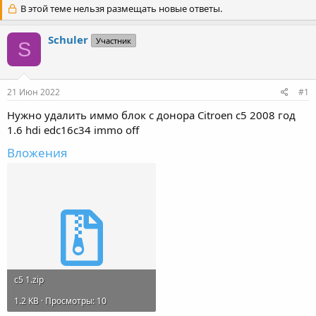
т
В этой теме нельзя размещать новые ответы.
т
о
а
р
н
Schuler
Участник
S
т
а
е
ч
м
а
ы
л
21 Июн 2022
#1
а
Нужно удалить иммо блок с донора Citroen c5 2008 год
1.6 hdi edc16c34 immo off
Вложения
с5 1.zip
1.2 KB · Просмотры: 10