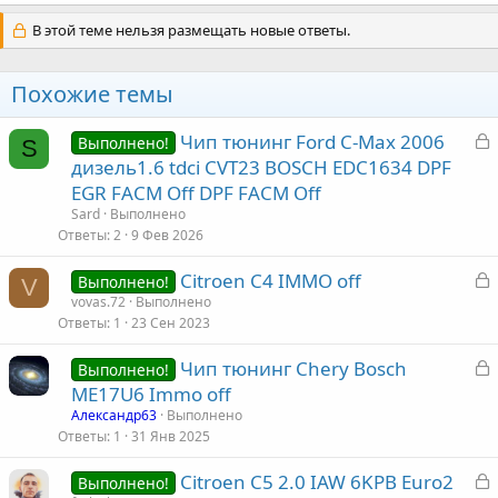
В этой теме нельзя размещать новые ответы.
Похожие темы
З
Чип тюнинг Ford C-Max 2006
Выполнено!
S
а
дизель1.6 tdci CVT23 BOSCH EDC1634 DPF
к
EGR FACM Off DPF FACM Off
р
Sard
Выполнено
Ответы
2
9 Фев 2026
т
З
Citroen C4 IMMO off
а
Выполнено!
V
а
vovas.72
Выполнено
Ответы
1
23 Сен 2023
к
р
З
Чип тюнинг Chery Bosch
Выполнено!
а
ME17U6 Immo off
т
к
Александр63
Выполнено
а
р
Ответы
1
31 Янв 2025
З
Citroen C5 2.0 IAW 6KPB Euro2
т
Выполнено!