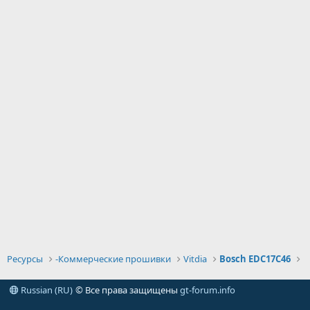
Ресурсы
-Коммерческие прошивки
Vitdia
Bosch EDC17C46
Russian (RU)
© Все права защищены
gt-forum.info