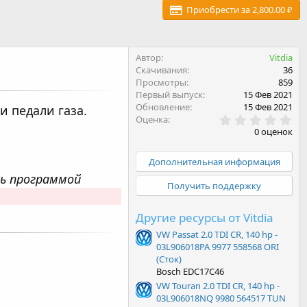
Приобрести за 2,800.00 ₽
Автор
Vitdia
Скачивания
36
Просмотры
859
Первый выпуск
15 Фев 2021
Обновление
15 Фев 2021
 педали газа.
0
Оценка
.
0 оценок
0
0
з
Дополнительная информация
в
сь программой
ё
Получить поддержку
з
д
Другие ресурсы от Vitdia
VW Passat 2.0 TDI CR, 140 hp -
03L906018PA 9977 558568 ORI
(Сток)
Bosch EDC17C46
VW Touran 2.0 TDI CR, 140 hp -
03L906018NQ 9980 564517 TUN