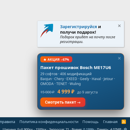
Зарегистрируйся
и
получи подарок!
Подарок придёт на почту после
регистрации.
🔥 АКЦИЯ −67%
Пакет прошивок Bosch ME17U6
29 софтов · 406 модификаций
Baojun · Chery · EXEED · Geely · Haval · Jetour ·
OMODA · TENET · Wuling
4 999 ₽
15 000 ₽
до 9 августа
Смотреть пакет →
 правила
Политика конфиденциальности
Помощь
Главная
R
S
Ширина
Запросов
71
Время
0.1998s
Память
4.07MB
S