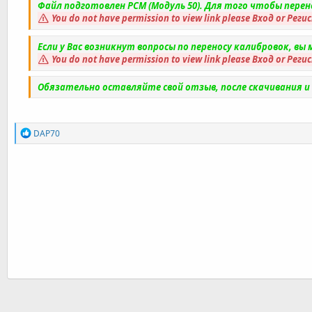
Файл подготовлен PCM (Модуль 50). Для того чтобы пере
You do not have permission to view link please
Вход
or
Реги
Если у Вас возникнут вопросы по переносу калибровок, в
You do not have permission to view link please
Вход
or
Реги
Обязательно оставляйте свой отзыв, после скачивания 
Р
DAP70
е
а
к
ц
и
и
: