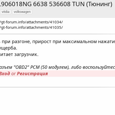
03L906018NG 6638 536608 TUN (Тюнинг)
vitdia
volkswagen
//gt-forum.info/attachments/41034/
//gt-forum.info/attachments/41035/​
 при разгоне, прирост при максимальном нажатии
ущерба.
итает загрузчик.
азъем "OBD2" PCM (50 модулем), либо воспользуйте
Вход
or
Регистрация