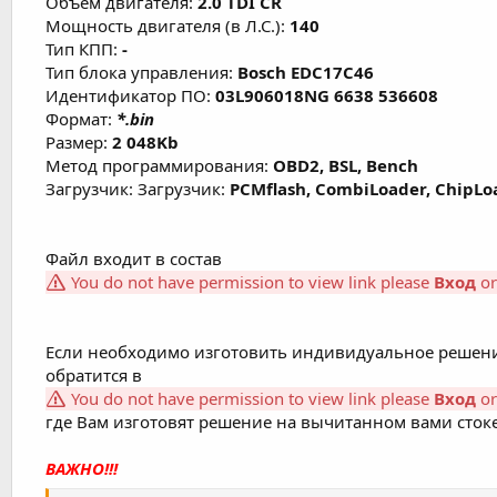
Объем двигателя:
2.0 TDI CR
Мощность двигателя (в Л.С.):
140
Тип КПП:
-
Тип блока управления:
Bosch EDC17C46
Идентификатор ПО:
03L906018NG 6638 536608
Формат:
*.bin
Размер:
2 048Kb
Метод программирования:
OBD2, BSL, Bench
Загрузчик: Загрузчик:
PCMflash, CombiLoader, ChipLoa
Файл входит в состав
You do not have permission to view link please
Вход
o
Если необходимо изготовить индивидуальное решени
обратится в
You do not have permission to view link please
Вход
o
где Вам изготовят решение на вычитанном вами стоке
ВАЖНО!!!