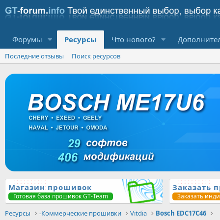
Форумы
Ресурсы
Что нового?
Дополните
Последние отзывы
Поиск ресурсов
Магазин прошивок
Заказать 
Готовая база прошивок GT-Team
Заказать инд
Ресурсы
-Коммерческие прошивки
Vitdia
Bosch EDC17C46