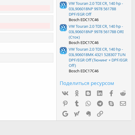
VW Touran 2.0 TDI CR, 140 hp -
03L906018NP 9978 561788
DPF/EGR Off
Bosch EDC17C46
VW Touran 2.0 TDI CR, 140 hp -
03L906018NP 9978 561788 ORI
(Сток)
Bosch EDC17C46
VW Touran 2.0 TDI CR, 140 hp -
03L906018MK 4321 528307 TUN
DPF/EGR Off (Тюнинг + DPF/EGR
Off)
Bosch EDC17C46
Поделиться ресурсом
Vk
Ok
mes_blogger
Linked In
Facebook
Red
Pinterest
Tumblr
WhatsApp
Telegram
Skype
Эл.
Google
Yahoo
Evernote
Ссылка