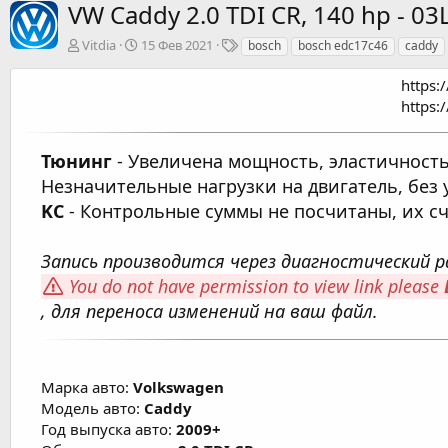
VW Caddy 2.0 TDI CR, 140 hp - 
А
Д
Т
Vitdia
15 Фев 2021
bosch
bosch edc17c46
caddy
в
а
е
т
т
г
https:
о
а
и
https:
р
с
о
з
Тюнинг
- Увеличена мощность, эластичность
д
Незначительные нагрузки на двигатель, без 
а
н
KC
- Контрольные суммы не посчитаны, их сч
и
я
Запись производится через диагностический р
You do not have permission to view link please
, для переноса изменений на ваш файл.
Марка авто:
Volkswagen
Модель авто:
Caddy
Год выпуска авто:
2009+