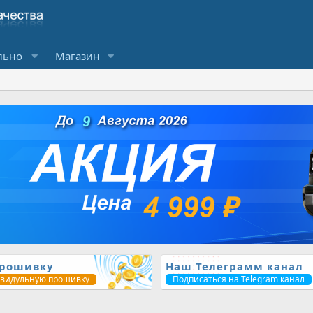
льно
Магазин
прошивку
Наш Телеграмм канал
ивидульную прошивку
Подписаться на Telegram канал