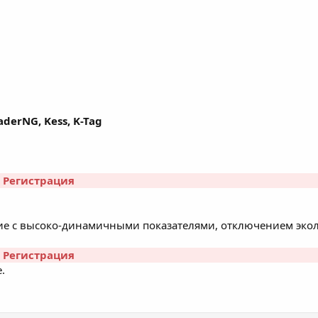
derNG, Kess, K-Tag
r
Регистрация
е с высоко-динамичными показателями, отключением экол
r
Регистрация
.