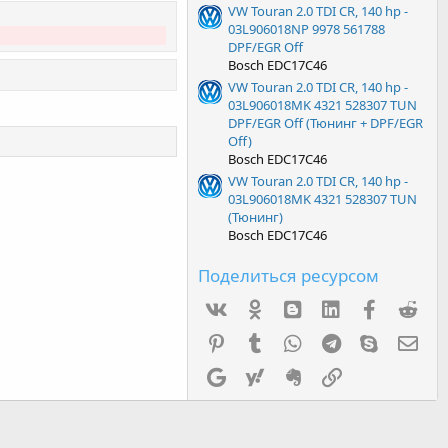
VW Touran 2.0 TDI CR, 140 hp -
03L906018NP 9978 561788
DPF/EGR Off
Bosch EDC17C46
VW Touran 2.0 TDI CR, 140 hp -
03L906018MK 4321 528307 TUN
DPF/EGR Off (Тюнинг + DPF/EGR
Off)
Bosch EDC17C46
VW Touran 2.0 TDI CR, 140 hp -
03L906018MK 4321 528307 TUN
(Тюнинг)
Bosch EDC17C46
Поделиться ресурсом
Vk
Ok
mes_blogger
Linked In
Facebook
Red
Pinterest
Tumblr
WhatsApp
Telegram
Skype
Эл.
Google
Yahoo
Evernote
Ссылка