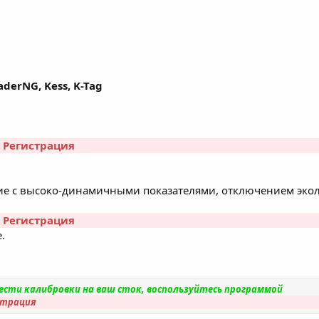
derNG, Kess, K-Tag
r
Регистрация
е с высоко-динамичными показателями, отключением экол
r
Регистрация
.
нести калибровки на ваш сток, воспользуйтесь программой
страция