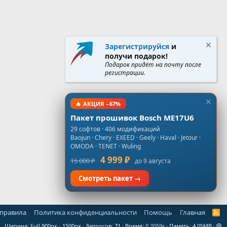
Зарегистрируйся
и
получи подарок!
Подарок придёт на почту после
регистрации.
🔥 АКЦИЯ −67%
Пакет прошивок Bosch ME17U6
29 софтов · 406 модификаций
Baojun · Chery · EXEED · Geely · Haval · Jetour ·
OMODA · TENET · Wuling
4 999 ₽
15 000 ₽
до 9 августа
Смотреть пакет →
 правила
Политика конфиденциальности
Помощь
Главная
R
S
Ширина
Запросов
71
Время
0.2059s
Память
4.05MB
S