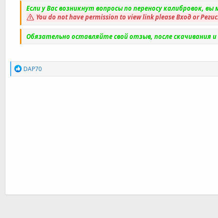
Если у Вас возникнут вопросы по переносу калибровок, в
You do not have permission to view link please
Вход
or
Реги
Обязательно оставляйте свой отзыв, после скачивания 
Р
DAP70
е
а
к
ц
и
и
: