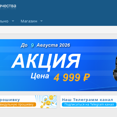
льно
Магазин
прошивку
Наш Телеграмм канал
ивидульную прошивку
Подписаться на Telegram канал