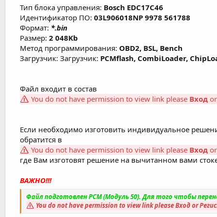
Тип блока управления:
Bosch EDC17C46
Идентификатор ПО:
03L906018NP 9978 561788
Формат:
*.bin
Размер:
2 048Kb
Метод программирования:
OBD2, BSL, Bench
Загрузчик: Загрузчик:
PCMflash, CombiLoader, ChipLoa
Файл входит в состав
You do not have permission to view link please
Вход
o
Если необходимо изготовить индивидуальное решени
обратится в
You do not have permission to view link please
Вход
o
где Вам изготовят решение на вычитанном вами стоке
ВАЖНО!!!
Файл подготовлен PCM (Модуль 50). Для того чтобы пере
You do not have permission to view link please
Вход
or
Реги