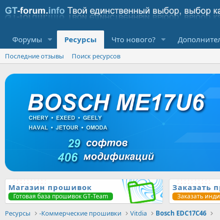
Форумы
Ресурсы
Что нового?
Дополните
Последние отзывы
Поиск ресурсов
Магазин прошивок
Заказать 
Готовая база прошивок GT-Team
Заказать инд
Ресурсы
-Коммерческие прошивки
Vitdia
Bosch EDC17C46