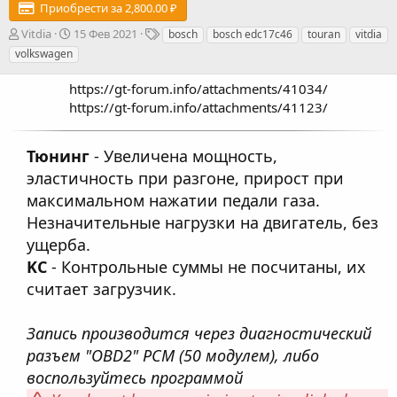
Приобрести за 2,800.00 ₽
А
Д
Т
Vitdia
15 Фев 2021
bosch
bosch edc17c46
touran
vitdia
в
а
е
volkswagen
т
т
г
о
а
и
https://gt-forum.info/attachments/41034/
р
с
https://gt-forum.info/attachments/41123/​
о
з
д
Тюнинг
- Увеличена мощность,
а
эластичность при разгоне, прирост при
н
и
максимальном нажатии педали газа.
я
Незначительные нагрузки на двигатель, без
ущерба.
KC
- Контрольные суммы не посчитаны, их
считает загрузчик.
Запись производится через диагностический
разъем "OBD2" PCM (50 модулем), либо
воспользуйтесь программой