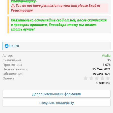
калибровщику -
You do not have permission to view link please
Вход
or
Регистрация
Обязательно оставляйте свой отзыв, после скачивания
и проверки прошивки, благодаря этому мы можем
стать лучше!
Р
DAP70
е
а
Автор
Vitdia
к
Скачивания
36
ц
Просмотры
1,076
и
Первый выпуск
15 Фев 2021
и
Обновление
15 Фев 2021
:
0
Оценка
.
0 оценок
0
0
з
Дополнительная информация
в
ё
Получить поддержку
з
д