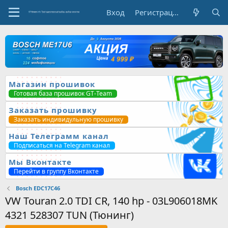
Вход
Регистрация
Магазин прошивок
Готовая база прошивок GT-Team
Заказать прошивку
Заказать индивидульную прошивку
Наш Телеграмм канал
Подписаться на Telegram канал
Мы Вконтакте
Перейти в группу Вконтакте
Bosch EDC17C46
VW Touran 2.0 TDI CR, 140 hp - 03L906018MK
4321 528307 TUN (Тюнинг)