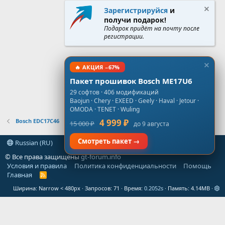
Зарегистрируйся
и
получи подарок!
Подарок придёт на почту после
регистрации.
🔥 АКЦИЯ −67%
Пакет прошивок Bosch ME17U6
29 софтов · 406 модификаций
Baojun · Chery · EXEED · Geely · Haval · Jetour ·
OMODA · TENET · Wuling
Bosch EDC17C46
4 999 ₽
15 000 ₽
до 9 августа
Смотреть пакет →
Russian (RU)
© Все права защищены
gt-forum.info
Условия и правила
Политика конфиденциальности
Помощь
Главная
R
S
Ширина
Запросов
71
Время
0.2052s
Память
4.14MB
S