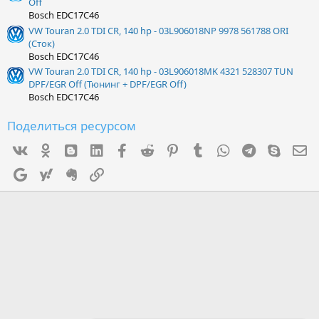
Off
Bosch EDC17C46
VW Touran 2.0 TDI CR, 140 hp - 03L906018NP 9978 561788 ORI
(Сток)
Bosch EDC17C46
VW Touran 2.0 TDI CR, 140 hp - 03L906018MK 4321 528307 TUN
DPF/EGR Off (Тюнинг + DPF/EGR Off)
Bosch EDC17C46
Поделиться ресурсом
Vk
Ok
mes_blogger
Linked In
Facebook
Reddit
Pinterest
Tumblr
WhatsApp
Telegram
Skype
Э
Google
Yahoo
Evernote
Ссылка