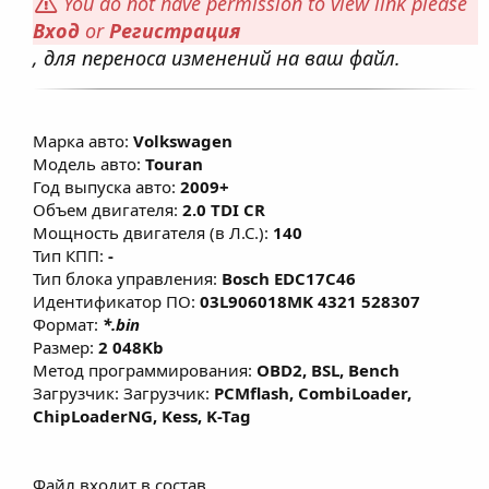
You do not have permission to view link please
Вход
or
Регистрация
, для переноса изменений на ваш файл.
Марка авто:
Volkswagen
Модель авто:
Touran
Год выпуска авто:
2009+
Объем двигателя:
2.0 TDI CR
Мощность двигателя (в Л.С.):
140
Тип КПП:
-
Тип блока управления:
Bosch EDC17C46
Идентификатор ПО:
03L906018MK 4321 528307
Формат:
*.bin
Размер:
2 048Kb
Метод программирования:
OBD2, BSL, Bench
Загрузчик: Загрузчик:
PCMflash, CombiLoader,
ChipLoaderNG, Kess, K-Tag
Файл входит в состав