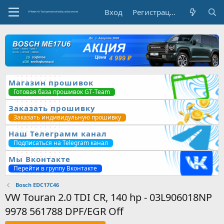
Вход
Регистрация
Магазин прошивок
Готовая база прошивок GT-Team
Заказать прошивку
Заказать индивидульную прошивку
Наш Телеграмм канал
Подписаться на Telegram канал
Мы Вконтакте
Перейти в группу Вконтакте
Bosch EDC17C46
VW Touran 2.0 TDI CR, 140 hp - 03L906018NP
9978 561788 DPF/EGR Off