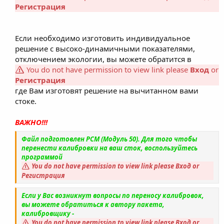
Регистрация
Если необходимо изготовить индивидуальное
решение с высоко-динамичными показателями,
отключением экологии, вы можете обратится в
You do not have permission to view link please
Вход
or
Регистрация
где Вам изготовят решение на вычитанном вами
стоке.
ВАЖНО!!!
Файл подготовлен PCM (Модуль 50). Для того чтобы
перенести калибровки на ваш сток, воспользуйтесь
программой
You do not have permission to view link please
Вход
or
Регистрация
Если у Вас возникнут вопросы по переносу калибровок,
вы можете обратиться к автору пакета,
калибровщику -
You do not have permission to view link please
Вход
or