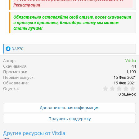
Регистрация
Обязательно оставляйте свой отзыв, после скачивания
и проверки прошивки, благодаря этому мы можем
стать лучше!
Р
DAP70
е
а
Автор
Vitdia
к
Скачивания
44
ц
Просмотры
1,193
и
Первый выпуск
15 Фев 2021
и
Обновление
15 Фев 2021
:
0
Оценка
.
0 оценок
0
0
з
Дополнительная информация
в
ё
Получить поддержку
з
д
Другие ресурсы от Vitdia