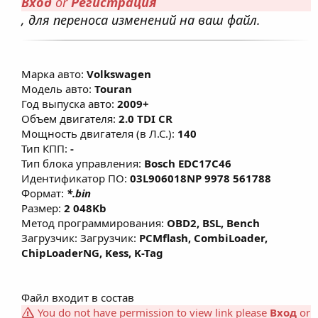
Вход
or
Регистрация
, для переноса изменений на ваш файл.
Марка авто:
Volkswagen
Модель авто:
Touran
Год выпуска авто:
2009+
Объем двигателя:
2.0 TDI CR
Мощность двигателя (в Л.С.):
140
Тип КПП:
-
Тип блока управления:
Bosch EDC17C46
Идентификатор ПО:
03L906018NP 9978 561788
Формат:
*.bin
Размер:
2 048Kb
Метод программирования:
OBD2, BSL, Bench
Загрузчик: Загрузчик:
PCMflash, CombiLoader,
ChipLoaderNG, Kess, K-Tag
Файл входит в состав
You do not have permission to view link please
Вход
or