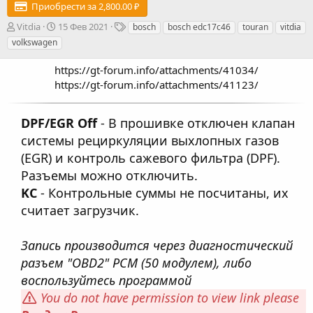
Приобрести за 2,800.00 ₽
А
Д
Т
Vitdia
15 Фев 2021
bosch
bosch edc17c46
touran
vitdia
в
а
е
volkswagen
т
т
г
о
а
и
https://gt-forum.info/attachments/41034/
р
с
https://gt-forum.info/attachments/41123/​
о
з
д
DPF/EGR Off
- В прошивке отключен клапан
а
системы рециркуляции выхлопных газов
н
и
(EGR) и контроль сажевого фильтра (DPF).
я
Разъемы можно отключить.
KC
- Контрольные суммы не посчитаны, их
считает загрузчик.
Запись производится через диагностический
разъем "OBD2" PCM (50 модулем), либо
воспользуйтесь программой
You do not have permission to view link please