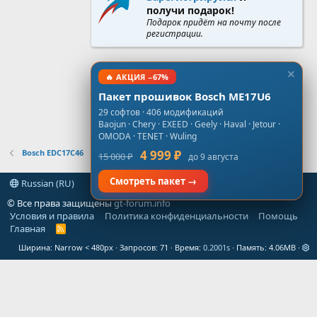
получи подарок!
Подарок придёт на почту после
регистрации.
🔥 АКЦИЯ −67%
Пакет прошивок Bosch ME17U6
29 софтов · 406 модификаций
Baojun · Chery · EXEED · Geely · Haval · Jetour ·
OMODA · TENET · Wuling
Bosch EDC17C46
4 999 ₽
15 000 ₽
до 9 августа
Смотреть пакет →
Russian (RU)
© Все права защищены
gt-forum.info
Условия и правила
Политика конфиденциальности
Помощь
Главная
R
S
Ширина
Запросов
71
Время
0.2001s
Память
4.06MB
S