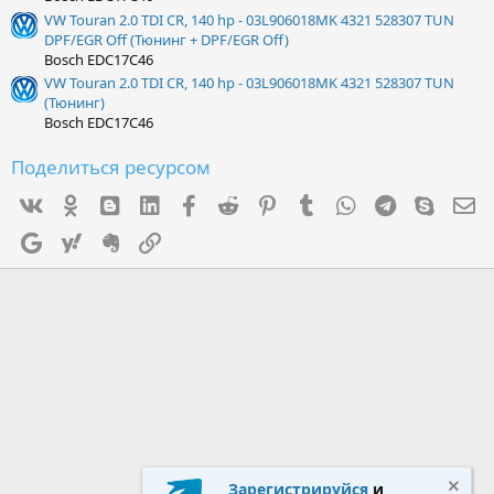
VW Touran 2.0 TDI CR, 140 hp - 03L906018MK 4321 528307 TUN
DPF/EGR Off (Тюнинг + DPF/EGR Off)
Bosch EDC17C46
VW Touran 2.0 TDI CR, 140 hp - 03L906018MK 4321 528307 TUN
(Тюнинг)
Bosch EDC17C46
Поделиться ресурсом
Vk
Ok
mes_blogger
Linked In
Facebook
Reddit
Pinterest
Tumblr
WhatsApp
Telegram
Skype
Э
Google
Yahoo
Evernote
Ссылка
Зарегистрируйся
и