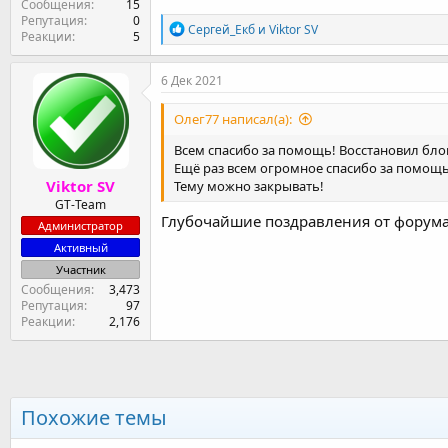
Сообщения
15
Репутация
0
Р
Сергей_Екб
и
Viktor SV
Реакции
5
е
а
к
6 Дек 2021
ц
и
Олег77 написал(а):
и
:
Всем спасибо за помощь! Восстановил блок
Ещё раз всем огромное спасибо за помощь!
Viktor SV
Тему можно закрывать!
GT-Team
Глубочайшие поздравления от форума!
Администратор
Активный
Участник
Сообщения
3,473
Репутация
97
Реакции
2,176
Похожие темы