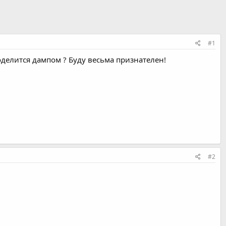
#1
делится дампом ? Буду весьма признателен!
#2