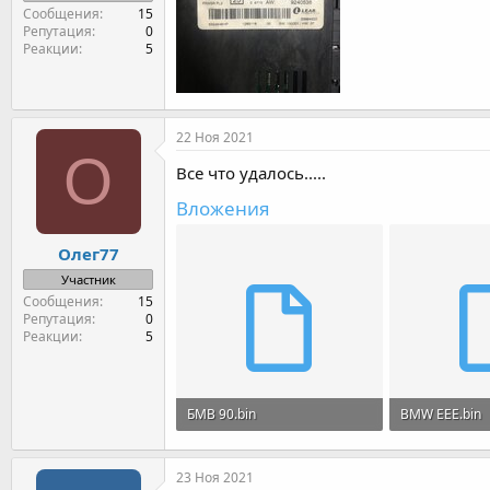
Сообщения
15
Репутация
0
Реакции
5
22 Ноя 2021
О
Все что удалось.....
Вложения
Олег77
Участник
Сообщения
15
Репутация
0
Реакции
5
БМВ 90.bin
BMW EEE.bin
32 KB · Просмотры: 19
32 KB · Просм
23 Ноя 2021