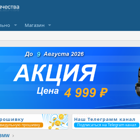
льно
Магазин
прошивку
Наш Телеграмм канал
ивидульную прошивку
Подписаться на Telegram канал
BMW