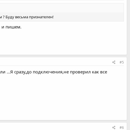
 ? Буду весьма признателен!
м и пишем.
#5
али ...Я сразу,до подключения,не проверил как все
#6