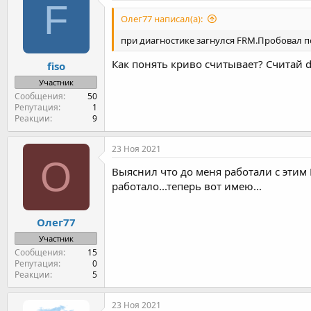
F
Олег77 написал(а):
при диагностике загнулся FRM.Пробовал п
Как понять криво считывает? Считай d
fiso
Участник
Сообщения
50
Репутация
1
Реакции
9
23 Ноя 2021
О
Выяснил что до меня работали с этим F
работало...теперь вот имею...
Олег77
Участник
Сообщения
15
Репутация
0
Реакции
5
23 Ноя 2021