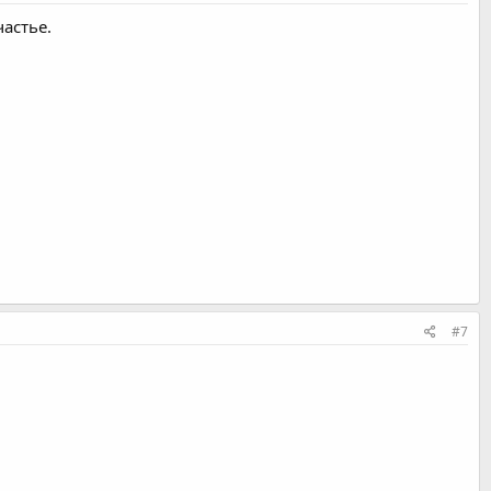
астье.
#7