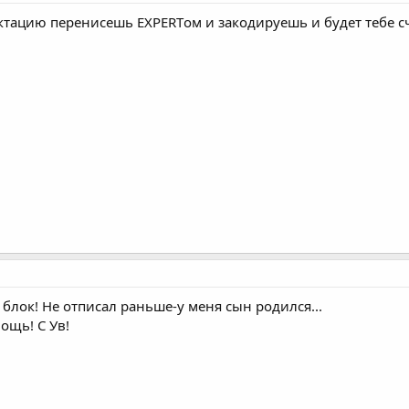
ктацию перенисешь EXPERTом и закодируешь и будет тебе сч
блок! Не отписал раньше-у меня сын родился...
ощь! С Ув!