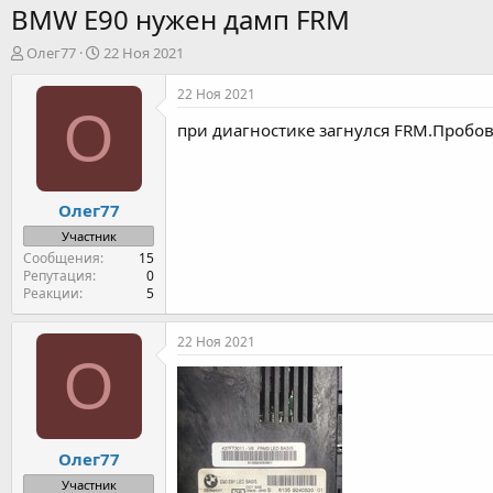
BMW E90 нужен дамп FRM
А
Д
Олег77
22 Ноя 2021
в
а
т
т
22 Ноя 2021
о
а
О
при диагностике загнулся FRM.Пробов
р
н
т
а
е
ч
м
а
Олег77
ы
л
а
Участник
Сообщения
15
Репутация
0
Реакции
5
22 Ноя 2021
О
Олег77
Участник