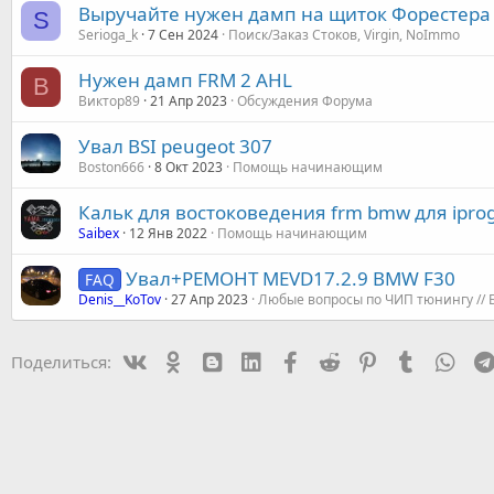
Выручайте нужен дамп на щиток Форестера 
S
Serioga_k
7 Сен 2024
Поиск/Заказ Стоков, Virgin, NoImmo
Нужен дамп FRM 2 AHL
В
Виктор89
21 Апр 2023
Обсуждения Форума
Увал BSI peugeot 307
Boston666
8 Окт 2023
Помощь начинающим
Кальк для востоковедения frm bmw для ipro
Saibex
12 Янв 2022
Помощь начинающим
Увал+РЕМОНТ MEVD17.2.9 BMW F30
FAQ
Denis__KoTov
27 Апр 2023
Любые вопросы по ЧИП тюнингу // 
Vk
Ok
mes_blogger
Linked In
Facebook
Reddit
Pinterest
Tumblr
Wha
Поделиться: