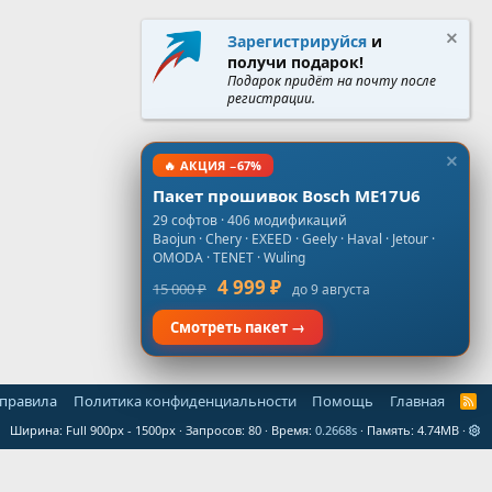
Зарегистрируйся
и
получи подарок!
Подарок придёт на почту после
регистрации.
🔥 АКЦИЯ −67%
Пакет прошивок Bosch ME17U6
29 софтов · 406 модификаций
Baojun · Chery · EXEED · Geely · Haval · Jetour ·
OMODA · TENET · Wuling
4 999 ₽
15 000 ₽
до 9 августа
Смотреть пакет →
 правила
Политика конфиденциальности
Помощь
Главная
R
S
Ширина
Запросов
80
Время
0.2668s
Память
4.74MB
S