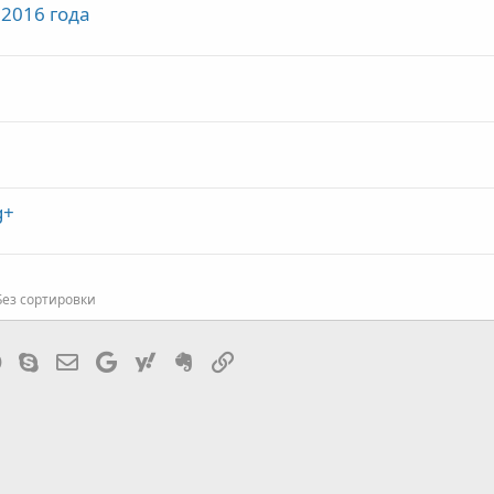
2016 года
g+
Без сортировки
tsApp
Telegram
Skype
Эл. почта
Google
Yahoo
Evernote
Ссылка