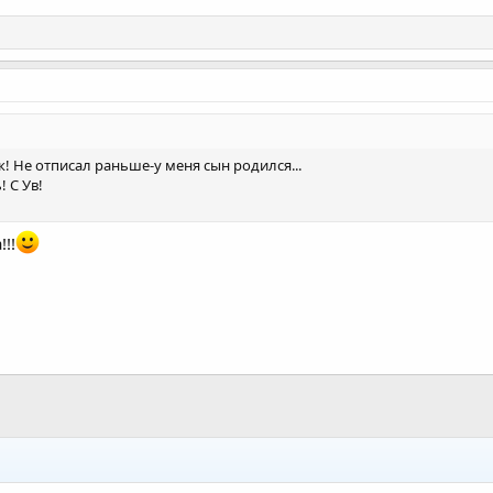
! Не отписал раньше-у меня сын родился...
 С Ув!
!!