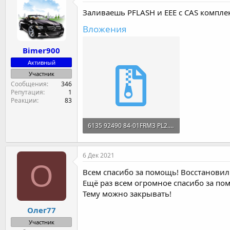
Заливаешь PFLASH и EEE с CAS компле
Вложения
Bimer900
Активный
Участник
Сообщения
346
Репутация
1
Реакции
83
6135 92490 84-01FRM3 PL2.rar
664.2 KB · Просмотры: 29
6 Дек 2021
О
Всем спасибо за помощь! Восстановил 
Ещё раз всем огромное спасибо за пом
Тему можно закрывать!
Олег77
Участник