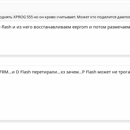
однять XPROG 555 но он криво считывает. Может кто поделится дампом
-flash и из него восстанавливаем eeprom и потом размечае
RM...и D Flash перетирали...хз зачем...P Flash может не трог