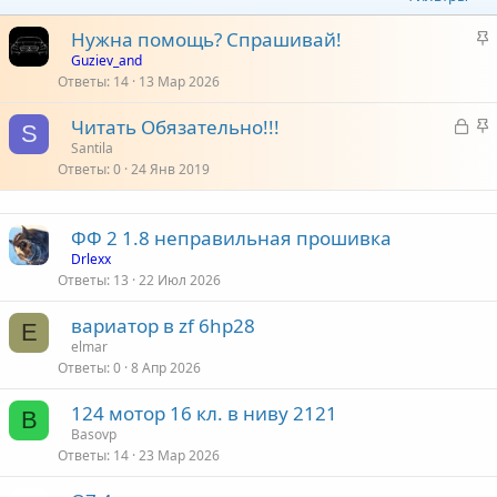
З
Нужна помощь? Спрашивай!
а
Guziev_and
Ответы
14
13 Мар 2026
к
р
З
З
Читать Обязательно!!!
е
S
а
а
Santila
п
Ответы
0
24 Янв 2019
к
к
л
р
р
е
ы
е
ФФ 2 1.8 неправильная прошивка
т
п
о
Drlexx
а
л
Ответы
13
22 Июл 2026
е
вариатор в zf 6hp28
E
о
elmar
Ответы
0
8 Апр 2026
124 мотор 16 кл. в ниву 2121
B
Basovp
Ответы
14
23 Мар 2026