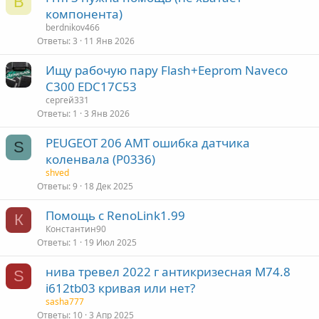
B
компонента)
berdnikov466
Ответы
3
11 Янв 2026
Ищу рабочую пару Flash+Eeprom Naveco
C300 EDC17C53
сергей331
Ответы
1
3 Янв 2026
PEUGEOT 206 АМТ ошибка датчика
S
коленвала (P0336)
shved
Ответы
9
18 Дек 2025
Помощь с RenoLink1.99
К
Константин90
Ответы
1
19 Июл 2025
нива тревел 2022 г антикризесная М74.8
S
i612tb03 кривая или нет?
sasha777
Ответы
10
3 Апр 2025