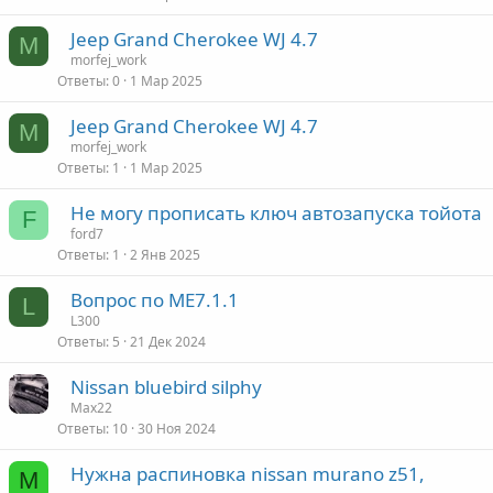
Jeep Grand Cherokee WJ 4.7
M
morfej_work
Ответы
0
1 Мар 2025
Jeep Grand Cherokee WJ 4.7
M
morfej_work
Ответы
1
1 Мар 2025
Не могу прописать ключ автозапуска тойота
F
ford7
Ответы
1
2 Янв 2025
Вопрос по МЕ7.1.1
L
L300
Ответы
5
21 Дек 2024
Nissan bluebird silphy
Max22
Ответы
10
30 Ноя 2024
Нужна распиновка nissan murano z51,
M