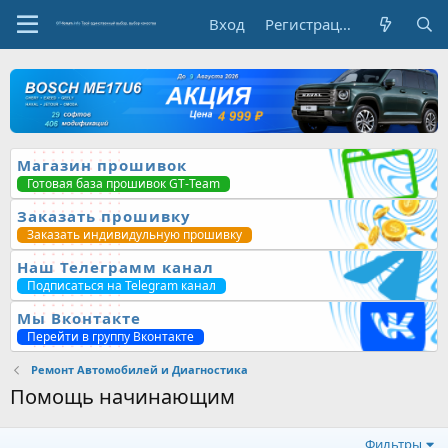
Вход
Регистрация
Магазин прошивок
Готовая база прошивок GT-Team
Заказать прошивку
Заказать индивидульную прошивку
Наш Телеграмм канал
Подписаться на Telegram канал
Мы Вконтакте
Перейти в группу Вконтакте
Ремонт Автомобилей и Диагностика
Помощь начинающим
Фильтры