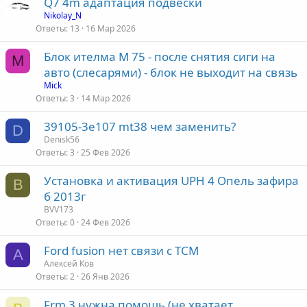
Q7 4m адаптация подвески
Nikolay_N
Ответы
13
16 Мар 2026
Блок ителма М 75 - после снятия сиги на
M
авто (слесарями) - блок не выходит на связь
Mick
Ответы
3
14 Мар 2026
39105-3e107 mt38 чем заменить?
D
Denisk56
Ответы
3
25 Фев 2026
Установка и активация UPH 4 Опель зафира
B
б 2013г
BVV173
Ответы
0
24 Фев 2026
Ford fusion нет связи с TCM
А
Алексей Ков
Ответы
2
26 Янв 2026
Frm 3 нужна помощь (не хватает