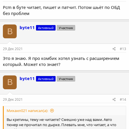
Pcm в буте читает, пишет и патчит. Потом шьёт по ОБД
без проблем
byte11
Активный
Участник
B
29 Дек 2021
#13
Это я знаю. Я про комбик хотел узнать с расширением
который. Может кто знает?
byte11
Активный
Участник
B
29 Дек 2021
#14
Михаил021 написал(а):
Вы кретины, тему не читаете? Смешно уже над вами. Авто
тюнер не прочитал по дырке. Плевать мне, что читает, а что