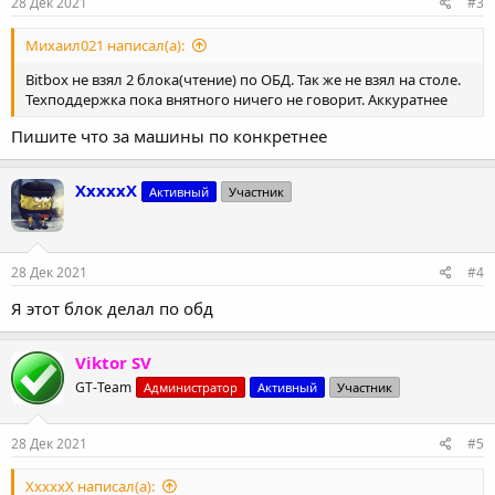
28 Дек 2021
#3
Михаил021 написал(а):
Bitbox не взял 2 блока(чтение) по ОБД. Так же не взял на столе.
Техподдержка пока внятного ничего не говорит. Аккуратнее
Пишите что за машины по конкретнее
XxxxxX
Активный
Участник
28 Дек 2021
#4
Я этот блок делал по обд
Viktor SV
GT-Team
Администратор
Активный
Участник
28 Дек 2021
#5
XxxxxX написал(а):