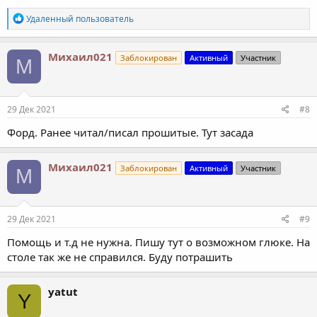
Р
Удаленный пользователь
е
а
к
Михаил021
Заблокирован
Активный
Участник
М
ц
и
и
:
29 Дек 2021
#8
Форд. Ранее читал/писал прошитые. Тут засада
Михаил021
Заблокирован
Активный
Участник
М
29 Дек 2021
#9
Помощь и т.д не нужна. Пишу тут о возможном глюке. На
столе так же не справился. Буду потрашить
yatut
Y