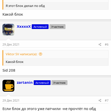
Я этот блок делал по обд
Какой блок
XxxxxX
Активный
Участник
29 Дек 2021
#6
Viktor SV написал(а):
Какой блок
Sid 208
zartanin
Активный
Участник
29 Дек 2021
#7
Если блок до этого уже патчили -не прочтёт по обд