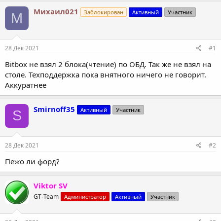
т
т
Михаил021
Заблокирован
Активный
Участник
М
о
а
р
н
т
а
е
ч
28 Дек 2021
#1
м
а
ы
л
Bitbox не взял 2 блока(чтение) по ОБД. Так же не взял на
а
столе. Техподдержка пока внятного ничего не говорит.
Аккуратнее
Smirnoff35
Активный
Участник
S
28 Дек 2021
#2
Пежо ли форд?
Viktor SV
GT-Team
Администратор
Активный
Участник