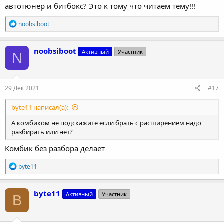
автотюнер и битбокс? Это к тому что читаем тему!!!
Р
noobsiboot
е
а
к
noobsiboot
Активный
Участник
N
ц
и
и
:
29 Дек 2021
#17
byte11 написал(а):
А комбиком не подскажите если брать с расширением надо
разбирать или нет?
Комбик без разбора делает
Р
byte11
е
а
к
byte11
Активный
Участник
B
ц
и
и
: