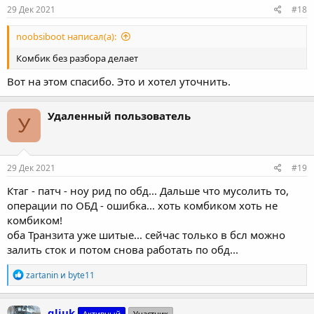
29 Дек 2021
#18
noobsiboot написал(а):
Комбик без разбора делает
Вот на этом спасибо. Это и хотел уточнить.
Удаленный пользователь
У
29 Дек 2021
#19
Ктаг - патч - ноу рид по обд... Дальше что мусолить то,
операции по ОБД - ошибка... хоть комбиком хоть не
комбиком!
оба Транзита уже шитые... сейчас только в бсл можно
залить сток и потом снова работать по обд...
Р
zartanin
и
byte11
е
а
к
gljuk
Активный
Участник