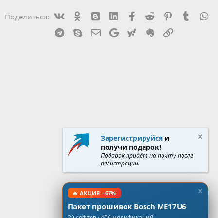
Vk
Ok
mes_blogger
Linked In
Facebook
Reddit
Pinterest
Tumblr
W
Поделиться:
т
а
Telegram
Skype
Эл. почта
Google
Yahoo
Evernote
Ссылка
Зарегистрируйся
и
получи подарок!
Подарок придёт на почту после
регистрации.
🔥 АКЦИЯ −67%
Пакет прошивок Bosch ME17U6
29 софтов · 406 модификаций