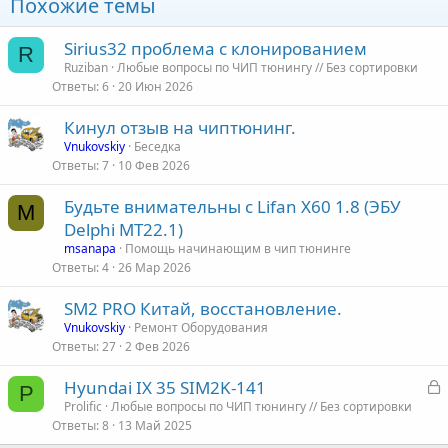
Похожие темы
Sirius32 проблема с клонированием
R
Ruziban
Любые вопросы по ЧИП тюнингу // Без сортировки
Ответы
6
20 Июн 2026
Кинул отзыв на чиптюнинг.
Vnukovskiy
Беседка
Ответы
7
10 Фев 2026
Будьте внимательны с Lifan X60 1.8 (ЭБУ
M
Delphi MT22.1)
msanapa
Помощь начинающим в чип тюнинге
Ответы
4
26 Мар 2026
SM2 PRO Китай, восстановление.
Vnukovskiy
Ремонт Оборудования
Ответы
27
2 Фев 2026
З
Hyundai IX 35 SIM2K-141
P
а
Prolific
Любые вопросы по ЧИП тюнингу // Без сортировки
Ответы
8
13 Май 2025
к
р