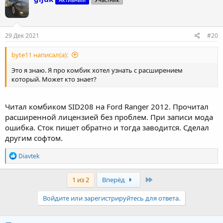
ц
и
и
:
29 Дек 2021
#20
byte11 написал(а):
Это я знаю. Я про комбик хотел узнать с расширением
который. Может кто знает?
Читал комбиком SID208 на Ford Ranger 2012. Прочитал
расширенной лицензией без проблем. При записи мода
ошибка. Сток пишет обратно и тогда заводится. Сделал
другим софтом.
Р
Diavtek
е
а
к
Last
1 из 2
Вперёд
ц
и
Войдите или зарегистрируйтесь для ответа.
и
: