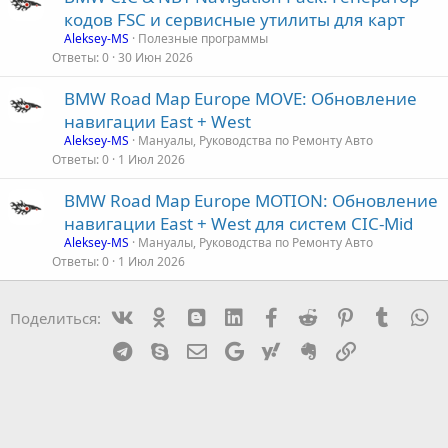
кодов FSC и сервисные утилиты для карт
Aleksey-MS
Полезные программы
Ответы
0
30 Июн 2026
BMW Road Map Europe MOVE: Обновление
навигации East + West
Aleksey-MS
Мануалы, Руководства по Ремонту Авто
Ответы
0
1 Июл 2026
BMW Road Map Europe MOTION: Обновление
навигации East + West для систем CIC-Mid
Aleksey-MS
Мануалы, Руководства по Ремонту Авто
Ответы
0
1 Июл 2026
Vk
Ok
mes_blogger
Linked In
Facebook
Reddit
Pinterest
Tumblr
W
Поделиться:
Telegram
Skype
Эл. почта
Google
Yahoo
Evernote
Ссылка