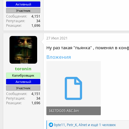
Активный
Участник
Сообщения
4,151
Репутация
34
Реакции
1,696
27 Июл 2021
Ну раз такая "пьянка" , поменял в кон
Вложения
toronin
Калибровщик
Активный
Участник
Сообщения
4,151
Репутация
34
Реакции
1,696
I427DG05 АБС.bin
1.1 MB · Просмотры: 4
Р
byte11
,
Petr_K
,
Alnet
и ещё 1 человек
е