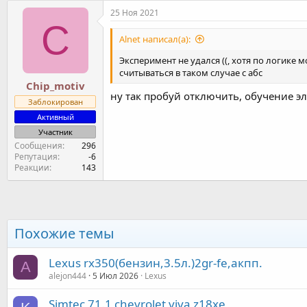
к
25 Ноя 2021
ц
C
и
Alnet написал(а):
и
:
Эксперимент не удался ((, хотя по логике 
считываться в таком случае с абс
Chip_motiv
ну так пробуй отключить, обучение э
Заблокирован
Активный
Участник
Сообщения
296
Репутация
-6
Реакции
143
Похожие темы
Lexus rx350(бензин,3.5л.)2gr-fe,акпп.
A
alejon444
5 Июл 2026
Lexus
Simtec 71.1 chevrolet viva z18xe