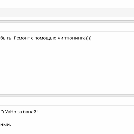
н быть. Ремонт с помощью чиптюнинга))))
"гУаНо за баней!
ьный.