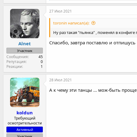
а
к
27 Июл 2021
ц
и
toronin написал(а):
и
:
Ну раз такая "пьянка" , поменял в конфиге
Спасибо, завтра поставлю и отпишусь
Alnet
Участник
Сообщения
45
Репутация
0
Реакции
1
28 Июл 2021
А к чему эти танцы ... мож-быть прощ
koldun
Требующий
осмотрительности
Активный
Участник