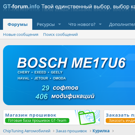
Форумы
Ресурсы
Что нового?
Дополните
Новые сообщения
Поиск сообщений
Магазин прошивок
Заказать 
Готовая база прошивок GT-Team
Заказать инд
ChipTuning Автомобилей
Заказ прошивок
Курилка