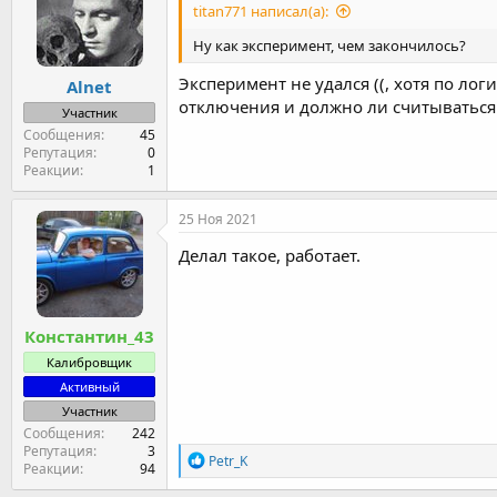
titan771 написал(а):
Ну как эксперимент, чем закончилось?
Эксперимент не удался ((, хотя по лог
Alnet
отключения и должно ли считываться в
Участник
Сообщения
45
Репутация
0
Реакции
1
25 Ноя 2021
Делал такое, работает.
Константин_43
Калибровщик
Активный
Участник
Сообщения
242
Репутация
3
Р
Petr_K
Реакции
94
е
а