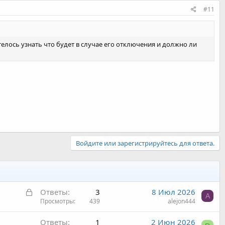
#11
телось узнать что будет в случае его отключения и должно ли
Войдите или зарегистрируйтесь для ответа.
З
Ответы
3
8 Июл 2026
A
а
Просмотры
439
alejon444
к
Ответы
1
2 Июн 2026
р