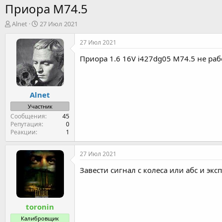
Приора М74.5
А
Д
Alnet
27 Июл 2021
в
а
т
т
27 Июл 2021
о
а
Приора 1.6 16V i427dg05 М74.5 не раб
р
н
т
а
е
ч
м
а
Alnet
ы
л
а
Участник
Сообщения
45
Репутация
0
Реакции
1
27 Июл 2021
Завести сигнал с колеса или абс и экс
toronin
Калибровщик