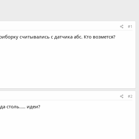
#1
риборку считывались с датчика абс. Кто возмется?
#2
 столь..... идеи?