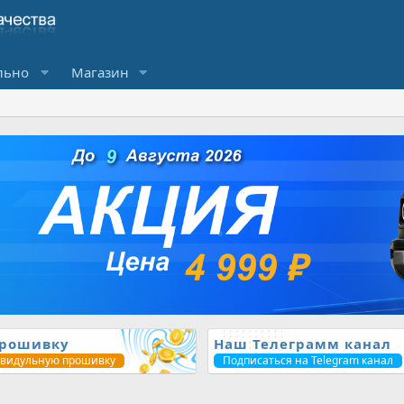
льно
Магазин
прошивку
Наш Телеграмм канал
ивидульную прошивку
Подписаться на Telegram канал