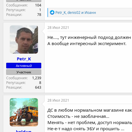
Сообщения
104
Репутация
1
Р
Petr_K
,
denis02
и
Иоанн
Реакции
78
е
а
к
28 Июл 2021
ц
и
Не...., тут инженерный подход долже
и
А вообще интересный эксперимент.
:
Petr_K
Активный
Участник
Сообщения
1,239
Репутация
8
Реакции
643
28 Июл 2021
ДС в любом нормальном магазине как 
Стоимость - не заоблачная...
Менять - нет проблем, доступ нормал
Не-е-т надо снять ЭБУ и прошить ...
koldun