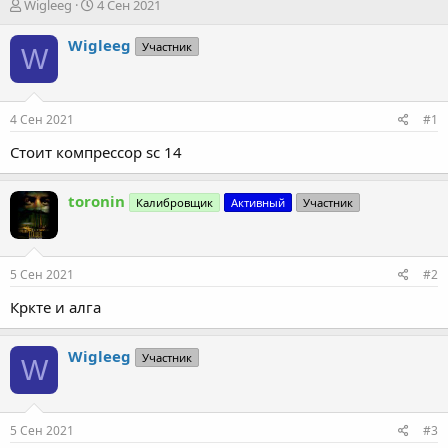
А
Д
Wigleeg
4 Сен 2021
в
а
т
т
Wigleeg
Участник
W
о
а
р
н
т
а
е
ч
4 Сен 2021
#1
м
а
ы
л
Стоит компрессор sc 14
а
toronin
Калибровщик
Активный
Участник
5 Сен 2021
#2
Кркте и алга
Wigleeg
Участник
W
5 Сен 2021
#3