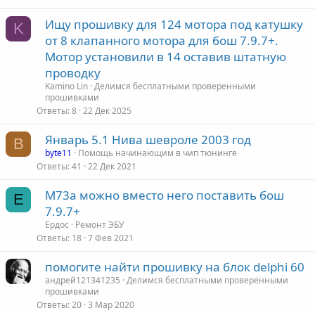
Ищу прошивку для 124 мотора под катушку
K
от 8 клапанного мотора для бош 7.9.7+.
Мотор установили в 14 оставив штатную
проводку
Kamino Lin
Делимся бесплатными проверенными
прошивками
Ответы
8
22 Дек 2025
Январь 5.1 Нива шевроле 2003 год
B
byte11
Помощь начинающим в чип тюнинге
Ответы
41
22 Дек 2021
M73a можно вместо него поставить бош
Е
7.9.7+
Ердос
Ремонт ЭБУ
Ответы
18
7 Фев 2021
помогите найти прошивку на блок delphi 60
андрей121341235
Делимся бесплатными проверенными
прошивками
Ответы
20
3 Мар 2020