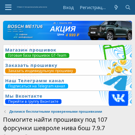
Вход
Регистрация
Магазин прошивок
Готовая база прошивок GT-Team
Заказать прошивку
Заказать индивидульную прошивку
Наш Телеграмм канал
Подписаться на Telegram канал
Мы Вконтакте
Перейти в группу Вконтакте
Делимся бесплатными проверенными прошивками
Помогите найти прошивку под 107
форсунки шевроле нива бош 7.9.7