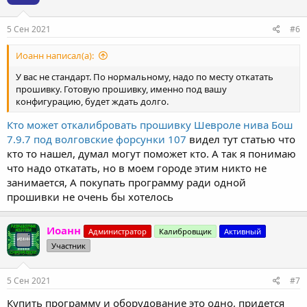
5 Сен 2021
#6
Иоанн написал(а):
У вас не стандарт. По нормальному, надо по месту откатать
прошивку. Готовую прошивку, именно под вашу
конфигурацию, будет ждать долго.
Кто может откалибровать прошивку Шевроле нива Бош
7.9.7 под волговские форсунки 107
видел тут статью что
кто то нашел, думал могут поможет кто. А так я понимаю
что надо откатать, но в моем городе этим никто не
занимается, А покупать программу ради одной
прошивки не очень бы хотелось
Иоанн
Администратор
Калибровщик
Активный
Участник
5 Сен 2021
#7
Купить программу и оборудование это одно, придется