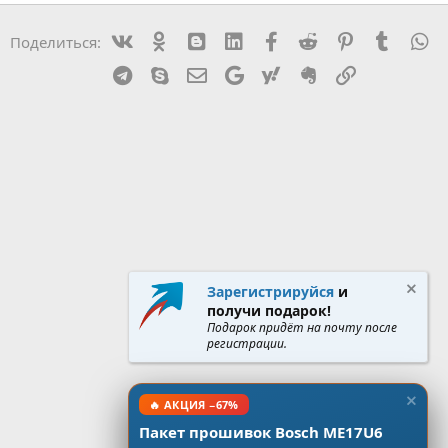
Vk
Ok
mes_blogger
Linked In
Facebook
Reddit
Pinterest
Tumblr
W
Поделиться:
Telegram
Skype
Эл. почта
Google
Yahoo
Evernote
Ссылка
Зарегистрируйся
и
получи подарок!
Подарок придёт на почту после
регистрации.
🔥 АКЦИЯ −67%
Пакет прошивок Bosch ME17U6