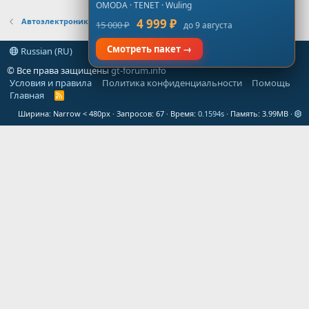
OMODA · TENET · Wuling
Автоэлектроника
4 999 ₽
15 000 ₽
до 9 августа
Смотреть пакет →
Russian (RU)
© Все права защищены
gt-forum.info
Условия и правила
Политика конфиденциальности
Помощь
Главная
R
S
Ширина
Запросов
67
Время
0.1594s
Память
3.99MB
S