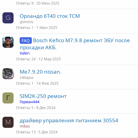
Ответы
9
20 Июн 2025
Орландо 6Т40 сток ТСМ
G
gomzov
Ответы
1
1 Июн 2025
Bosch Kefico M7.9.8 ремонт ЭБУ после
FAQ
просадки АКБ.
Valeri
Ответы
24
12 Мар 2025
Me7.9.20 nissan.
ciklopus
Ответы
1
14 Фев 2025
SIM2K-250 ремонт
Г
Герман444
Ответы
5
8 Дек 2024
драйвер управления питанием 30554
M
mikas
Ответы
13
5 Дек 2024