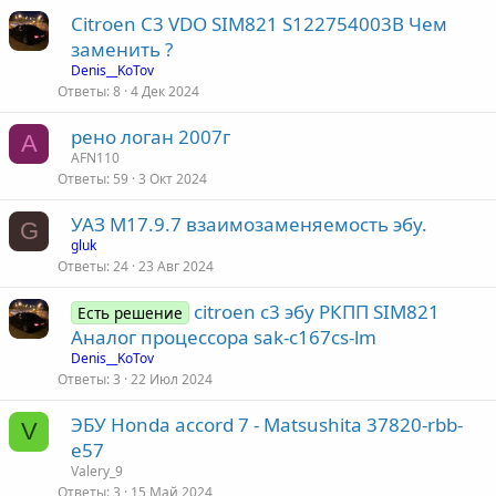
Citroen C3 VDO SIM821 S122754003B Чем
заменить ?
Denis__KoTov
Ответы
8
4 Дек 2024
рено логан 2007г
A
AFN110
Ответы
59
3 Окт 2024
УАЗ М17.9.7 взаимозаменяемость эбу.
G
gluk
Ответы
24
23 Авг 2024
citroen c3 эбу РКПП SIM821
Есть решение
Аналог процессора sak-c167cs-lm
Denis__KoTov
Ответы
3
22 Июл 2024
ЭБУ Honda accord 7 - Matsushita 37820-rbb-
V
e57
Valery_9
Ответы
3
15 Май 2024