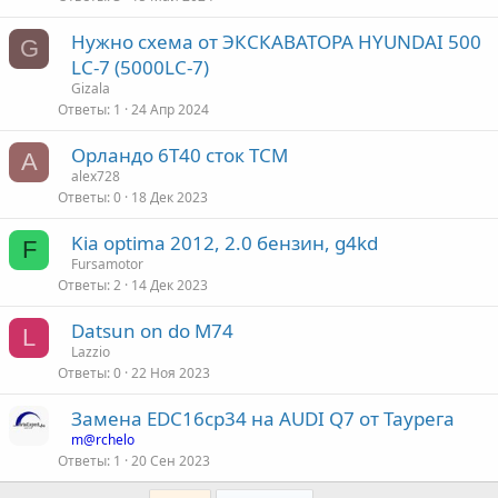
Нужно схема от ЭКСКАВАТОРА HYUNDAI 500
G
LC-7 (5000LC-7)
Gizala
Ответы
1
24 Апр 2024
Орландо 6Т40 сток ТСМ
A
alex728
Ответы
0
18 Дек 2023
Kia optima 2012, 2.0 бензин, g4kd
F
Fursamotor
Ответы
2
14 Дек 2023
Datsun on do М74
L
Lazzio
Ответы
0
22 Ноя 2023
Замена EDC16cp34 на AUDI Q7 от Таурега
m@rchelo
Ответы
1
20 Сен 2023