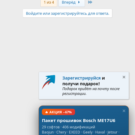
Last
1 из 4
Вперёд
Войдите или зарегистрируйтесь для ответа.
Зарегистрируйся
и
получи подарок!
Подарок придёт на почту после
регистрации.
🔥 АКЦИЯ −67%
Пакет прошивок Bosch ME17U6
29 софтов · 406 модификаций
Baojun · Chery · EXEED · Geely · Haval · Jetour ·