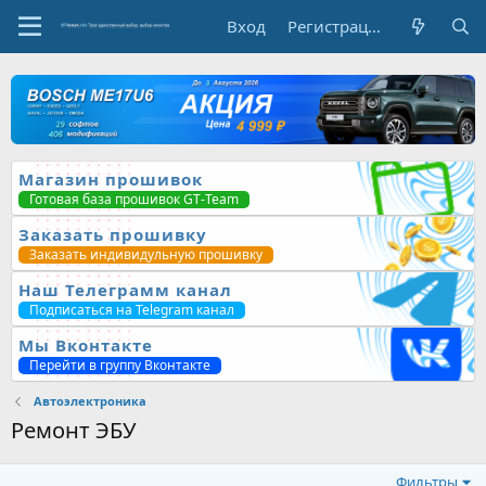
Вход
Регистрация
Магазин прошивок
Готовая база прошивок GT-Team
Заказать прошивку
Заказать индивидульную прошивку
Наш Телеграмм канал
Подписаться на Telegram канал
Мы Вконтакте
Перейти в группу Вконтакте
Автоэлектроника
Ремонт ЭБУ
Фильтры