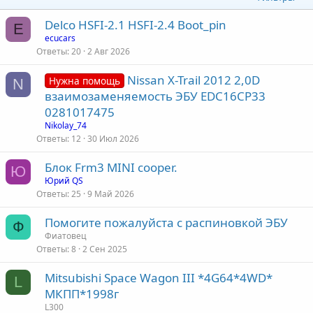
Delco HSFI-2.1 HSFI-2.4 Boot_pin
E
ecucars
Ответы
20
2 Авг 2026
Nissan X-Trail 2012 2,0D
Нужна помощь
N
взаимозаменяемость ЭБУ EDC16CP33
0281017475
Nikolay_74
Ответы
12
30 Июл 2026
Блок Frm3 MINI cooper.
Ю
Юрий QS
Ответы
25
9 Май 2026
Помогите пожалуйста с распиновкой ЭБУ
Ф
Фиатовец
Ответы
8
2 Сен 2025
Mitsubishi Space Wagon III *4G64*4WD*
L
MКПП*1998г
L300