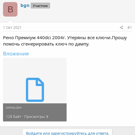
т
т
bgn
Участник
B
о
а
р
н
т
а
е
ч
1 Окт 2021
#1
м
а
ы
л
Рено Премиум 440dci 2004г. Утеряны все ключи.Прошу
а
помочь сгенерировать ключ по дампу.
Вложения
immo.bin
128 байт · Просмотры: 8
Войдите или зарегистрируйтесь для ответа.