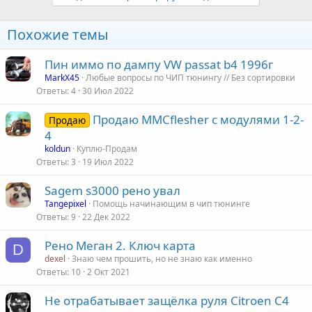
Похожие темы
Пин иммо по дампу VW passat b4 1996г
MarkX45
Любые вопросы по ЧИП тюнингу // Без сортировки
Ответы
4
30 Июл 2022
Продаю MMCflesher с модулями 1-2-
Продаю
4
koldun
Куплю-Продам
Ответы
3
19 Июл 2022
Sagem s3000 рено увал
Tangepixel
Помощь начинающим в чип тюнинге
Ответы
9
22 Дек 2022
Рено Меган 2. Ключ карта
D
dexel
Знаю чем прошить, но не знаю как именно
Ответы
10
2 Окт 2021
Не отрабатывает защёлка руля Citroen C4