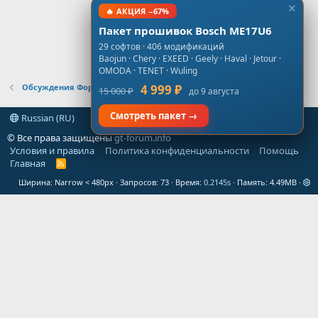
🔥 АКЦИЯ −67%
Пакет прошивок Bosch ME17U6
29 софтов · 406 модификаций
Baojun · Chery · EXEED · Geely · Haval · Jetour ·
OMODA · TENET · Wuling
Обсуждения Форума
4 999 ₽
15 000 ₽
до 9 августа
Смотреть пакет →
Russian (RU)
© Все права защищены
gt-forum.info
Условия и правила
Политика конфиденциальности
Помощь
Главная
R
S
Ширина
Запросов
73
Время
0.2145s
Память
4.49MB
S