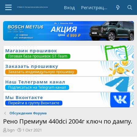
Вход
Регистрация
Магазин прошивок
Готовая база прошивок GT-Team
Заказать прошивку
Заказать индивидульную прошивку
Наш Телеграмм канал
Подписаться на Telegram канал
Мы Вконтакте
Перейти в группу Вконтакте
Обсуждения Форума
Рено Премиум 440dci 2004г ключ по дампу.
А
Д
bgn
1 Окт 2021
в
а