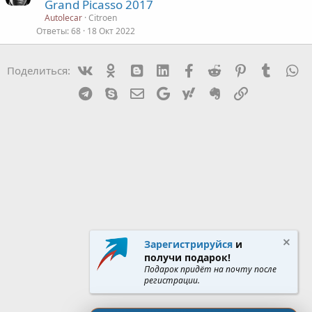
Grand Picasso 2017
Autolecar
Citroen
Ответы
68
18 Окт 2022
Vk
Ok
mes_blogger
Linked In
Facebook
Reddit
Pinterest
Tumblr
W
Поделиться:
Telegram
Skype
Эл. почта
Google
Yahoo
Evernote
Ссылка
Зарегистрируйся
и
получи подарок!
Подарок придёт на почту после
регистрации.