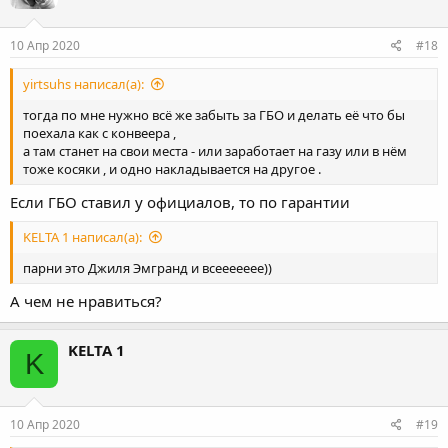
10 Апр 2020
#18
yirtsuhs написал(а):
тогда по мне нужно всё же забыть за ГБО и делать её что бы
поехала как с конвеера ,
а там станет на свои места - или заработает на газу или в нём
тоже косяки , и одно накладывается на другое .
Если ГБО ставил у официалов, то по гарантии
KELTA 1 написал(а):
парни это Джиля Эмгранд и всеееееее))
А чем не нравиться?
KELTA 1
K
10 Апр 2020
#19