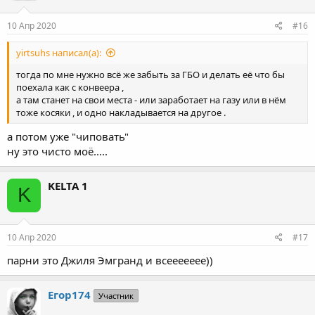
10 Апр 2020
#16
yirtsuhs написал(а):
тогда по мне нужно всё же забыть за ГБО и делать её что бы
поехала как с конвеера ,
а там станет на свои места - или заработает на газу или в нём
тоже косяки , и одно накладывается на другое .
а потом уже "чиповать"
ну это чисто моё.....
KELTA 1
K
10 Апр 2020
#17
парни это Джиля Эмгранд и всеееееее))
Егор174
Участник