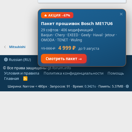
🔥 АКЦИЯ −67%
Пакет прошивок Bosch ME17U6
29 софтов · 406 модификаций
Baojun · Chery · EXEED · Geely · Haval · Jetour ·
OMODA · TENET · Wuling
Mitsubishi
4 999 ₽
15 000 ₽
до 9 августа
Смотреть пакет →
Russian (RU)
© Все права защищены
gt-forum.info
Условия и правила
Политика конфиденциальности
Помощь
Главная
R
S
Ширина
Запросов
91
Время
0.3421s
Память
5.37MB
S