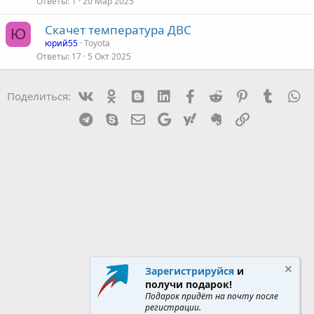
Ответы
1
20 Мар 2025
т
Скачет температура ДВС
а
Ю
юрий55
Toyota
Ответы
17
5 Окт 2025
Vk
Ok
mes_blogger
Linked In
Facebook
Reddit
Pinterest
Tumblr
W
Поделиться:
Telegram
Skype
Эл. почта
Google
Yahoo
Evernote
Ссылка
Зарегистрируйся
и
получи подарок!
Подарок придёт на почту после
регистрации.