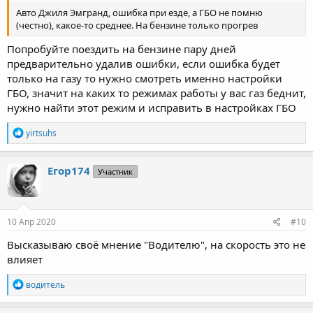
Авто Джиля Эмгранд, ошибка при езде, а ГБО не помню
(честно), какое-то среднее. На бензине только прогрев
Попробуйте поездить на бензине пару дней
предварительно удалив ошибки, если ошибка будет
только на газу то нужно смотреть именно настройки
ГБО, значит на каких то режимах работы у вас газ беднит,
нужно найти этот режим и исправить в настройках ГБО
Р
yirtsuhs
е
а
к
Егор174
Участник
ц
и
и
:
10 Апр 2020
#10
Высказываю своё мнение "Водителю", на скорость это не
влияет
Р
водитель
е
а