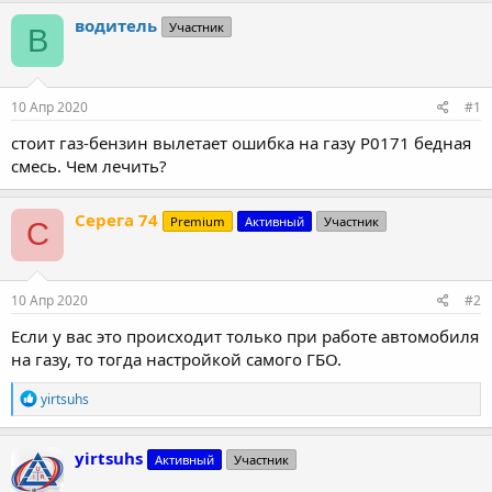
т
т
водитель
Участник
В
о
а
р
н
т
а
е
ч
10 Апр 2020
#1
м
а
ы
л
стоит газ-бензин вылетает ошибка на газу P0171 бедная
а
смесь. Чем лечить?
Серега 74
Premium
Активный
Участник
С
10 Апр 2020
#2
Если у вас это происходит только при работе автомобиля
на газу, то тогда настройкой самого ГБО.
Р
yirtsuhs
е
а
к
yirtsuhs
Активный
Участник
ц
и