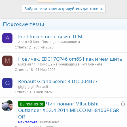
Войдите или зарегистрируйтесь для ответа.
Похожие темы
Ford fusion нет связи с TCM
А
Алексей Ков
Помощь начинающим
Ответы
2
26 Янв 2026
Новичек. EDC17CP46 om651 как и чем шить
М
михаил 11
Помощь начинающим в чип тюнинге
Ответы
18
21 Ноя 2025
Renault Grand Scenic 4 DTC004B77
G
gfgfgfgfgf
Renault
Ответы
3
1 Фев 2026
З
Чип тюнинг Mitsubishi
Выполнено!
а
Outlander XL 2.4 2011 MELCO MH8106F EGR
к
Off
р
Nekrasowra
Выполнено