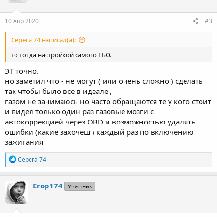
и
:
10 Апр 2020
#3
Серега 74 написал(а):
то тогда настройкой самого ГБО.
ЭТ точно.
но заметил что - не могут ( или очень сложно ) сделать
так чтобы было все в идеале ,
газом не занимаюсь но часто обращаются те у кого стоит
и видел только один раз газовые мозги с
автокоррекцией через OBD и возможностью удалять
ошибки (какие захочеш ) каждый раз по включению
зажигания .
Р
Серега 74
е
а
к
Егор174
Участник
ц
и
и
: