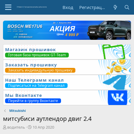
Вход
Регистрация
Магазин прошивок
Готовая база прошивок GT-Team
Заказать прошивку
Заказать индивидульную прошивку
Наш Телеграмм канал
Подписаться на Telegram канал
Мы Вконтакте
Перейти в группу Вконтакте
Mitsubishi
митсубиси аутлендор двиг 2.4
А
Д
водитель
10 Апр 2020
в
а