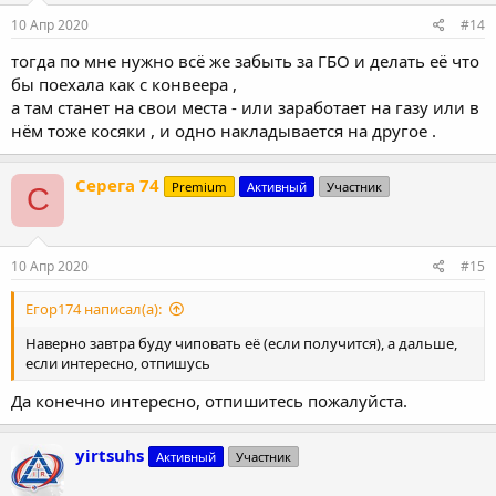
10 Апр 2020
#14
тогда по мне нужно всё же забыть за ГБО и делать её что
бы поехала как с конвеера ,
а там станет на свои места - или заработает на газу или в
нём тоже косяки , и одно накладывается на другое .
Серега 74
Premium
Активный
Участник
С
10 Апр 2020
#15
Егор174 написал(а):
Наверно завтра буду чиповать её (если получится), а дальше,
если интересно, отпишусь
Да конечно интересно, отпишитесь пожалуйста.
yirtsuhs
Активный
Участник