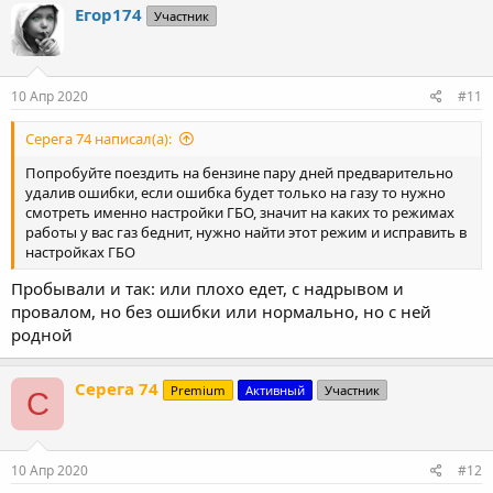
к
Егор174
Участник
ц
и
и
:
10 Апр 2020
#11
Серега 74 написал(а):
Попробуйте поездить на бензине пару дней предварительно
удалив ошибки, если ошибка будет только на газу то нужно
смотреть именно настройки ГБО, значит на каких то режимах
работы у вас газ беднит, нужно найти этот режим и исправить в
настройках ГБО
Пробывали и так: или плохо едет, с надрывом и
провалом, но без ошибки или нормально, но с ней
родной
Серега 74
Premium
Активный
Участник
С
10 Апр 2020
#12