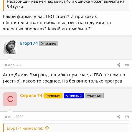
Настройщик над ней чах минут 40, а ошибка может вылезти на
3-4 сутки
Какой фирмы у вас ГБО стоит? И при каких
обстоятельствах ошибка вылазит, на ходу или на
холостых оборотах? Какой автомобиль?
Егор174
Участник
10 Апр 2020
#8
Авто Джиля Эмгранд, ошибка при езде, а ГБО не помню
(честно), какое-то среднее. На бензине только прогрев
Серега 74
Premium
Активный
Участник
С
10 Апр 2020
#9
Егор174 написал(а):