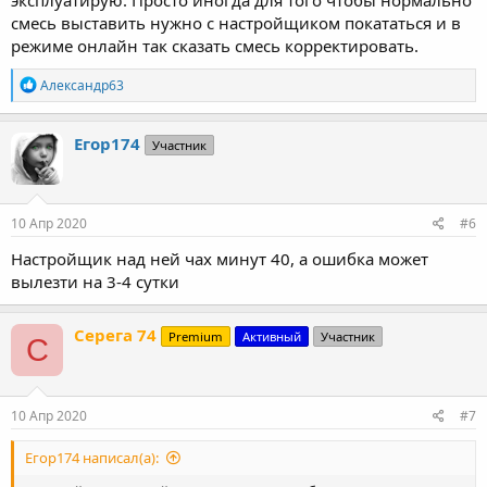
смесь выставить нужно с настройщиком покататься и в
режиме онлайн так сказать смесь корректировать.
Р
Александр63
е
а
к
Егор174
Участник
ц
и
и
:
10 Апр 2020
#6
Настройщик над ней чах минут 40, а ошибка может
вылезти на 3-4 сутки
Серега 74
Premium
Активный
Участник
С
10 Апр 2020
#7
Егор174 написал(а):