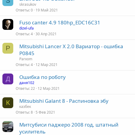
S
skrasukov
Ответы
0
19 Май 2021
Fuso canter 4.9 180hp_EDC16C31
dizel-ufa
Ответы
4
30 Апр 2021
Mitsubishi Lancer X 2.0 Вариатор - ошибка
P
P0845
Parxom
Ответы
4
12 Мар 2021
Ошибка по роботу
Д
даня102
Ответы
22
12 Мар 2021
Mitsubishi Galant 8 - Распиновка эбу
К
казбек
Ответы
8
5 Фев 2021
Митсубиси паджеро 2008 год, штатный
усилитель