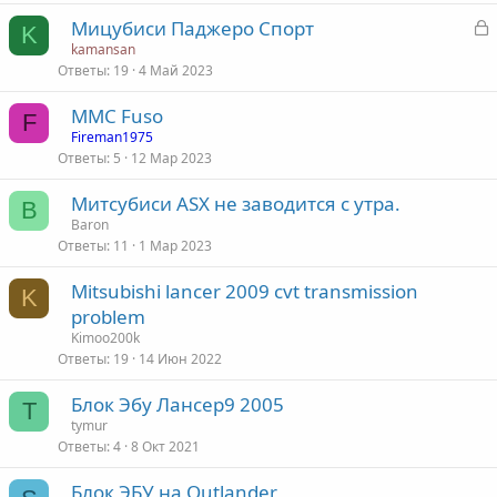
З
Мицубиси Паджеро Спорт
K
а
kamansan
Ответы
19
4 Май 2023
к
р
MMC Fuso
F
Fireman1975
т
Ответы
5
12 Мар 2023
а
Митсубиси ASX не заводится с утра.
B
Baron
Ответы
11
1 Мар 2023
Mitsubishi lancer 2009 cvt transmission
K
problem
Kimoo200k
Ответы
19
14 Июн 2022
Блок Эбу Лансер9 2005
T
tymur
Ответы
4
8 Окт 2021
Блок ЭБУ на Outlander