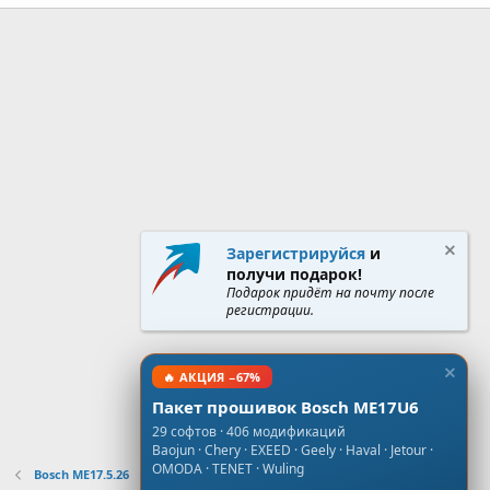
Зарегистрируйся
и
получи подарок!
Подарок придёт на почту после
регистрации.
🔥 АКЦИЯ −67%
Пакет прошивок Bosch ME17U6
29 софтов · 406 модификаций
Baojun · Chery · EXEED · Geely · Haval · Jetour ·
OMODA · TENET · Wuling
Bosch ME17.5.26