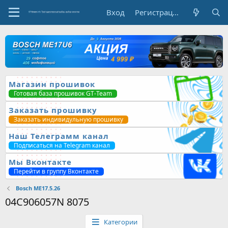
Вход
Регистрация
Магазин прошивок
Готовая база прошивок GT-Team
Заказать прошивку
Заказать индивидульную прошивку
Наш Телеграмм канал
Подписаться на Telegram канал
Мы Вконтакте
Перейти в группу Вконтакте
Bosch ME17.5.26
04C906057N 8075
Категории