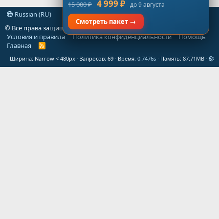
4 999 ₽
15 000 ₽
до 9 августа
Russian (RU)
Смотреть пакет →
© Все права защищены
gt-forum.info
Условия и правила
Политика конфиденциальности
Помощь
Главная
R
S
Ширина
Запросов
69
Время
0.7476s
Память
87.71MB
S