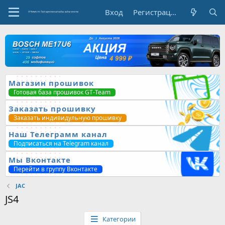
Вход
Регистрация
Магазин прошивок
Готовая база прошивок GT-Team
Заказать прошивку
Заказать индивидульную прошивку
Наш Телеграмм канал
Подписаться на Telegram канал
Мы Вконтакте
Перейти в группу Вконтакте
JAC
JS4
Категории