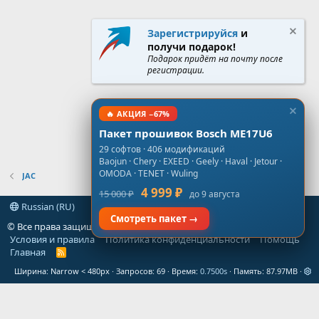
Зарегистрируйся
и
получи подарок!
Подарок придёт на почту после
регистрации.
🔥 АКЦИЯ −67%
Пакет прошивок Bosch ME17U6
29 софтов · 406 модификаций
Baojun · Chery · EXEED · Geely · Haval · Jetour ·
OMODA · TENET · Wuling
JAC
4 999 ₽
15 000 ₽
до 9 августа
Russian (RU)
Смотреть пакет →
© Все права защищены
gt-forum.info
Условия и правила
Политика конфиденциальности
Помощь
Главная
R
S
Ширина
Запросов
69
Время
0.7500s
Память
87.97MB
S