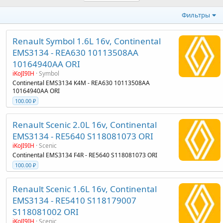
Фильтры
Renault Symbol 1.6L 16v, Continental
EMS3134 - REA630 10113508AA
10164940AA ORI
iKoJI9IH
Symbol
Continental EMS3134 K4M - REA630 10113508AA
10164940AA ORI
100.00 ₽
Renault Scenic 2.0L 16v, Continental
EMS3134 - RE5640 S118081073 ORI
iKoJI9IH
Scenic
Continental EMS3134 F4R - RE5640 S118081073 ORI
100.00 ₽
Renault Scenic 1.6L 16v, Continental
EMS3134 - RE5410 S118179007
S118081002 ORI
iKoJI9IH
Scenic