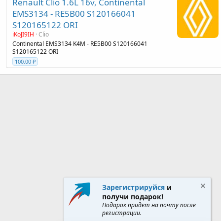
Renault Clio 1.6L 16v, Continental
EMS3134 - RE5B00 S120166041
S120165122 ORI
iKoJI9IH
Clio
Continental EMS3134 K4M - RE5B00 S120166041
S120165122 ORI
100.00 ₽
Зарегистрируйся
и
получи подарок!
Подарок придёт на почту после
регистрации.