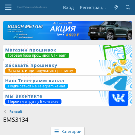
Вход
Регистрация
Магазин прошивок
Готовая база прошивок GT-Team
Заказать прошивку
Заказать индивидульную прошивку
Наш Телеграмм канал
Подписаться на Telegram канал
Мы Вконтакте
Перейти в группу Вконтакте
Renault
EMS3134
Категории