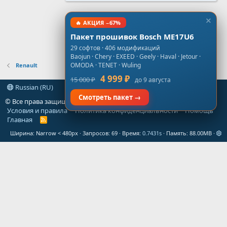
🔥 АКЦИЯ −67%
Пакет прошивок Bosch ME17U6
29 софтов · 406 модификаций
Baojun · Chery · EXEED · Geely · Haval · Jetour ·
OMODA · TENET · Wuling
Renault
4 999 ₽
15 000 ₽
до 9 августа
Russian (RU)
Смотреть пакет →
© Все права защищены
gt-forum.info
Условия и правила
Политика конфиденциальности
Помощь
Главная
R
S
Ширина
Запросов
69
Время
0.7431s
Память
88.00MB
S