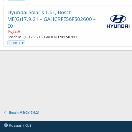
Hyundai Solaris 1.6L, Bosch
ME(G)17.9.21 – GAHCRFE56FS02600 –
E0
iKoJI9IH
Bosch ME(G)17.9.21 – GAHCRFE56FS02600
1,500.00 ₽
Bosch ME(G)17.9.21
Russian (RU)