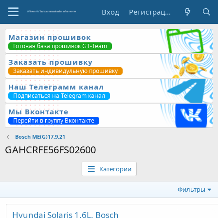
Вход
Регистрация
Магазин прошивок
Готовая база прошивок GT-Team
Заказать прошивку
Заказать индивидульную прошивку
Наш Телеграмм канал
Подписаться на Telegram канал
Мы Вконтакте
Перейти в группу Вконтакте
Bosch ME(G)17.9.21
GAHCRFE56FS02600
Категории
Фильтры
Hyundai Solaris 1.6L, Bosch