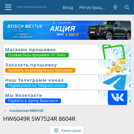
Вход
Регистрация
Магазин прошивок
Готовая база прошивок GT-Team
Заказать прошивку
Заказать индивидульную прошивку
Наш Телеграмм канал
Подписаться на Telegram канал
Мы Вконтакте
Перейти в группу Вконтакте
Continental EMS3125
HW6049R SW7524R 8604R
Категории