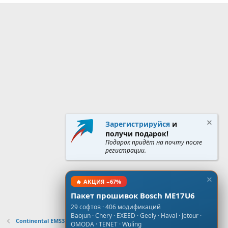
Зарегистрируйся
и
получи подарок!
Подарок придёт на почту после
регистрации.
🔥 АКЦИЯ −67%
Пакет прошивок Bosch ME17U6
29 софтов · 406 модификаций
Baojun · Chery · EXEED · Geely · Haval · Jetour ·
Continental EMS3125
OMODA · TENET · Wuling