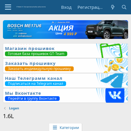
Вход
Регистрация
Магазин прошивок
Готовая база прошивок GT-Team
Заказать прошивку
Заказать индивидульную прошивку
Наш Телеграмм канал
Подписаться на Telegram канал
Мы Вконтакте
Перейти в группу Вконтакте
Logan
1.6L
Категории