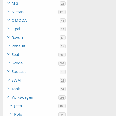
MG
28
Nissan
123
OMODA
48
Opel
1K
Ravon
62
Renault
2K
Seat
480
Skoda
598
Soueast
18
SWM
28
Tank
54
Volkswagen
996
Jetta
106
Polo
404