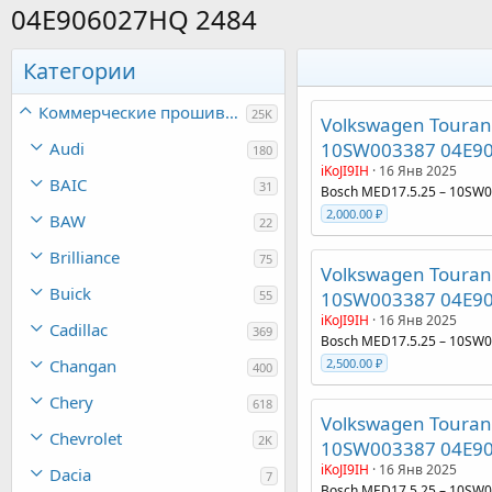
04E906027HQ 2484
Категории
Коммерческие прошивки
25K
Volkswagen Touran 
Audi
10SW003387 04E90
180
iKoJI9IH
16 Янв 2025
BAIC
31
Bosch MED17.5.25 – 10SW
2,000.00 ₽
BAW
22
Brilliance
75
Volkswagen Touran 
Buick
55
10SW003387 04E90
iKoJI9IH
16 Янв 2025
Cadillac
369
Bosch MED17.5.25 – 10SW
Changan
2,500.00 ₽
400
Chery
618
Volkswagen Touran 
Chevrolet
2K
10SW003387 04E90
iKoJI9IH
16 Янв 2025
Dacia
7
Bosch MED17.5.25 – 10SW