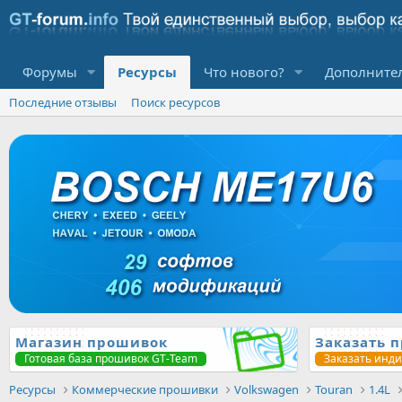
Форумы
Ресурсы
Что нового?
Дополните
Последние отзывы
Поиск ресурсов
Магазин прошивок
Заказать 
Готовая база прошивок GT-Team
Заказать инд
Ресурсы
Коммерческие прошивки
Volkswagen
Touran
1.4L