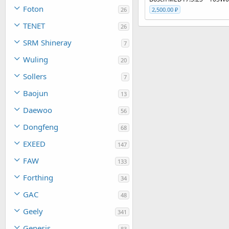
Foton
26
2,500.00 ₽
TENET
26
SRM Shineray
7
Wuling
20
Sollers
7
Baojun
13
Daewoo
56
Dongfeng
68
EXEED
147
FAW
133
Forthing
34
GAC
48
Geely
341
Genesis
83