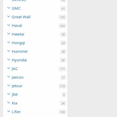
GMC
61
Great Wall
155
Haval
529
Hawtai
30
Hongqi
63
Hummer
48
Hyundai
2K
JAC
171
Jaecoo
27
Jetour
218
JIM
6
Kia
2K
Lifan
169