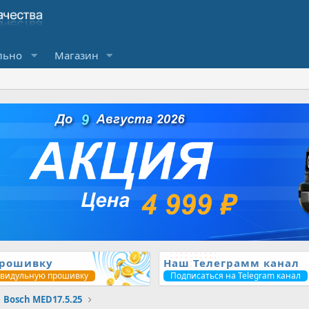
льно
Магазин
прошивку
Наш Телеграмм канал
ивидульную прошивку
Подписаться на Telegram канал
Bosch MED17.5.25