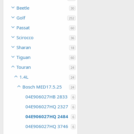
Beetle
30
Golf
252
Passat
60
Scirocco
36
Sharan
18
Tiguan
60
Touran
24
1.4L
24
Bosch MED17.5.25
24
04E906027HB 2833
6
04E906027HQ 2327
6
04E906027HQ 2484
6
04E906027HQ 3746
6