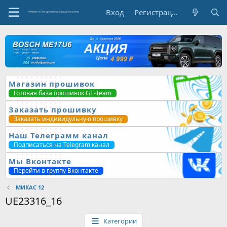
Вход
Регистрация
Магазин прошивок
Готовая база прошивок GT-Team
Заказать прошивку
Заказать индивидульную прошивку
Наш Телеграмм канал
Подписаться на Telegram канал
Мы Вконтакте
Перейти в группу Вконтакте
МИКАС 12
UE23316_16
Категории