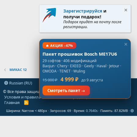
Зарегистрируйся
и
получи подарок!
Подарок придёт на почту после
регистрации.
🔥 АКЦИЯ −67%
Пакет прошивок Bosch ME17U6
29 софтов · 406 модификаций
Baojun · Chery · EXEED · Geely · Haval · Jetour ·
МИКАС 12
OMODA · TENET · Wuling
4 999 ₽
15 000 ₽
до 9 августа
Russian (RU)
Смотреть пакет →
© Все права защищены
gt-forum.info
Условия и правила
Политика конфиденциальности
Помощь
Главная
R
S
Ширина
Запросов
69
Время
0.7640s
Память
87.82MB
S